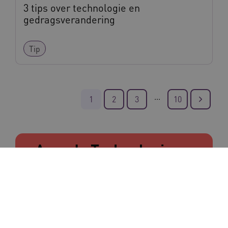
3 tips over technologie en
gedragsverandering
Tip
...
1
2
3
10
Agenda Technologie en
Digitale zorg
Leidinggeven aan werken
met digitale zorg: In
17
gesprek met... Santé