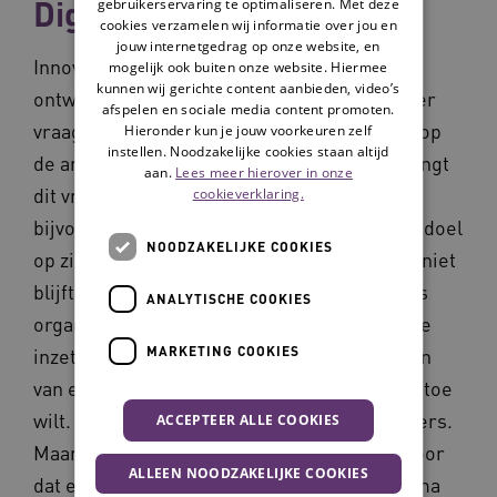
Digitaal als het kan
gebruikerservaring te optimaliseren. Met deze
cookies verzamelen wij informatie over jou en
jouw internetgedrag op onze website, en
Innoveren is een manier om in te spelen op
mogelijk ook buiten onze website. Hiermee
kunnen wij gerichte content aanbieden, video’s
ontwikkelingen als dubbele vergrijzing, meer
afspelen en sociale media content promoten.
vraag naar zorg en een toenemende krapte op
Hieronder kun je jouw voorkeuren zelf
instellen. Noodzakelijke cookies staan altijd
de arbeidsmarkt. Voor zorgorganisaties brengt
aan.
Lees meer hierover in onze
dit vragen met zich mee. Hoe zorg je er
cookieverklaring.
bijvoorbeeld voor dat zorgtechnologie geen doel
NOODZAKELIJKE COOKIES
op zich wordt? Of hoe zorg je ervoor dat het niet
blijft bij steeds nieuwe pilots, maar dat je als
ANALYTISCHE COOKIES
organisatie ook echt de stap naar structurele
MARKETING COOKIES
inzet maakt? Belangrijk hierbij is het hebben
van een goed afgewogen beeld waar je naar toe
wilt. Dit vat je in een visie en strategie of koers.
ACCEPTEER ALLE COOKIES
Maar hoe kom je hiertoe en hoe zorg je ervoor
ALLEEN NOODZAKELIJKE COOKIES
dat er ook naar gehandeld wordt? In dit thema