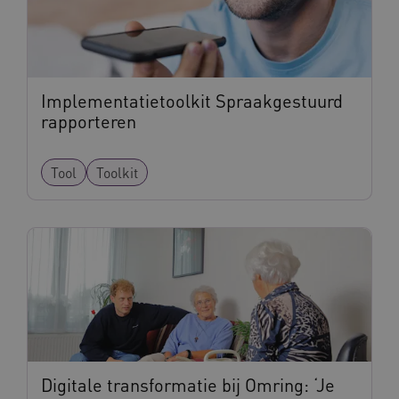
Implementatietoolkit Spraakgestuurd
VISITOR_PRIVACY_METADATA
5 
YouTube
rapporteren
.youtube.com
Tool
Toolkit
ARRAffinitySameSite
Microsoft Corporation
.waardigheidentrots.nl
Digitale transformatie bij Omring: ‘Je