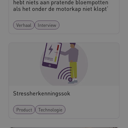
hebt niets aan pratende bloempotten
AWSALBCORS
Amazon.com Inc.
vilans.blueconic.net
als het onder de motorkap niet klopt’
Verhaal
Interview
__Secure-YNID
.youtube.com
5 
FPLC
.waardigheidentrots.nl
Stressherkenningssok
Product
Technologie