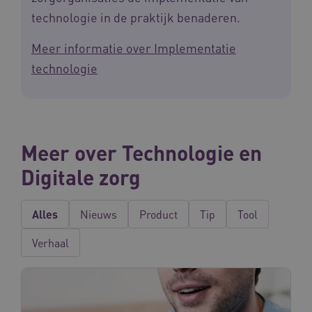
technologie in de praktijk benaderen.
Meer informatie over Implementatie
__Secure-ROLLOUT_TOKEN
.youtube.com
5 
technologie
Google Privacy Policy
ARRAffinity
Microsoft Corporation
.waardigheidentrots.nl
Meer over Technologie en
Digitale zorg
CookieScriptConsent
CookieScript
www.waardigheidentrots.nl
Alles
Nieuws
Product
Tip
Tool
Verhaal
AWSALBCORS
Amazon.com Inc.
m906.waardigheidentrots.nl