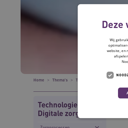
Deze 
Wij gebrui
optimaliser
website, en 
afspelen
Noo
NOODZ
Home
Thema's
Technologie en Digitale zorg
Technologie en
Digitale zorg
Zorgprocessen