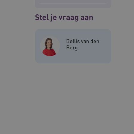
Stel je vraag aan
VISITOR_PRIVACY_METAD
Bellis van den
Berg
ARRAffinitySameSite
AWSALBCORS
__Secure-YNID
FPLC