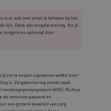
 en maken geen inbreuk op
is er ook veel winst te behalen bij het
ik zijn. Denk aan zorgalarmering. Als je
ebruikerssessies op de
re zorgproces optimaal door
kersinteracties worden
.
ruikerssessies te
n dat berichten worden
e gebruikerssessie
iëntie en prestaties.
 websites die draaien op
org om te helpen signaleren welke (niet-
. Het wordt gebruikt voor
en dat de verzoeken om
ling is. Zorgalarmering omvat naast
rowsesessie naar dezelfde
et verpleegoproepsysteem (VOS). Richt je
 de Cookie-Script.com-
je de sensoren passend en
van bezoekers te
 Cookie-Script.com is
oor een grotere kwaliteit van zorg.
n.
orgprofessionals verminderen,
dsondersteuning met