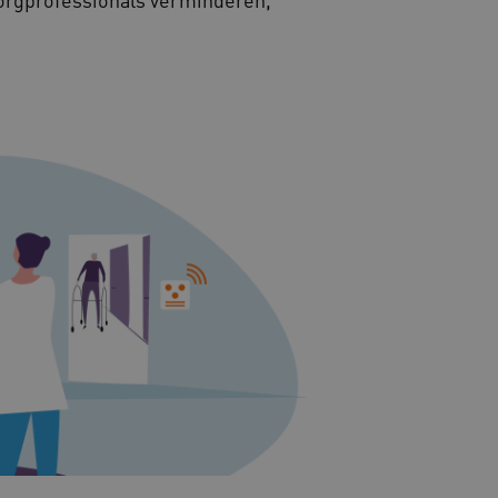
-update, maken we extra
van deze op duur
s genaamd AWSALBCORS
de toestemming van de
un interactie met de site
evens over de toestemming
ot verschillende
odat hun voorkeuren
ige sessies.
re als hostingplatform en
ng, zorgt deze cookie
oekersbrowsersessie altijd
ter worden afgehandeld.
dsondersteuning met
-update, maken we extra
van deze op duur
s genaamd AWSALBCORS
 prestaties en
e website-gebruikers op te
varing te verbeteren. Het
t verzamelen van analytics
uikers omgaan met de