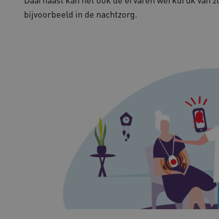
CORS-use-cases na de Chromium
m906.waardigheidentrots.nl
bijvoorbeeld in de nachtzorg.
plakkerigheidscookies voor elk 
gebaseerde plakkeringsfunctie
(ALB).
ATA
5 maanden 4
Deze cookie wordt gebruikt om 
YouTube
weken
gebruiker en privacykeuzes voor h
.youtube.com
op te slaan. Het registreert geg
van de bezoeker met betrekking t
privacybeleid en instellingen, z
worden gerespecteerd in toekomst
Sessie
Bij het gebruik van Microsoft Azu
Microsoft Corporation
het inschakelen van load balanci
.waardigheidentrots.nl
ervoor dat verzoeken van één bez
door dezelfde server in het clus
1 week
Voor voortdurende plakkerighei
Amazon.com Inc.
CORS-use-cases na de Chromium
vilans.blueconic.net
plakkerigheidscookies voor elk 
gebaseerde plakkeringsfunctie
(ALB).
.youtube.com
5 maanden 4
weken
.waardigheidentrots.nl
20 uur
Deze cookie wordt gebruikt om de
functionaliteit voorkeuren van d
slaan en te volgen om hun surfer
kan ook worden betrokken bij he
gegevens om te meten hoe gebr