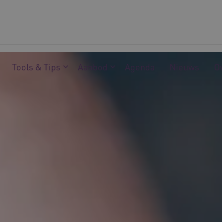
Tools & Tips
Aanbod
Agenda
Nieuws
O