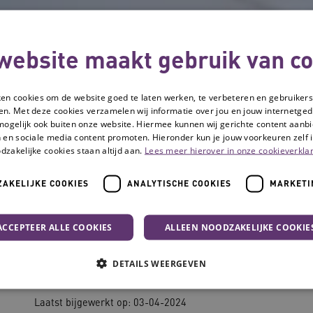
website maakt gebruik van co
ken cookies om de website goed te laten werken, te verbeteren en gebruikers
en. Met deze cookies verzamelen wij informatie over jou en jouw internetge
mogelijk ook buiten onze website. Hiermee kunnen wij gerichte content aanbi
 en sociale media content promoten. Hieronder kun je jouw voorkeuren zelf i
dzakelijke cookies staan altijd aan.
Lees meer hierover in onze cookieverklar
AKELIJKE COOKIES
ANALYTISCHE COOKIES
MARKETI
Zorgalarmering beter benutten
ACCEPTEER ALLE COOKIES
ALLEEN NOODZAKELIJKE COOKIE
Zorgalarmering
DETAILS WEERGEVEN
Laatst bijgewerkt op: 03-04-2024