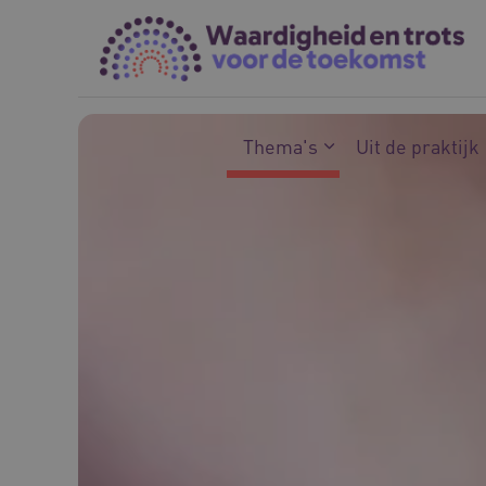
Naar hoofdinhoud
Naar footer
Thema's
Uit de praktijk