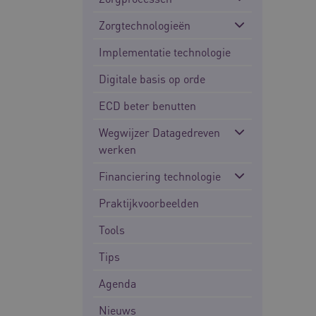
Zorgtechnologieën
Deze functionele en technis
uw privacy.
Implementatie technologie
Naam
Digitale basis op orde
UMB_SESSION
ECD beter benutten
BCSessionID
Wegwijzer Datagedreven
werken
__Secure-ROLLOUT_TOKE
Financiering technologie
Google Privacy Poli
Praktijkvoorbeelden
ARRAffinity
Tools
Tips
CookieScriptConsent
Agenda
Nieuws
AWSALBCORS