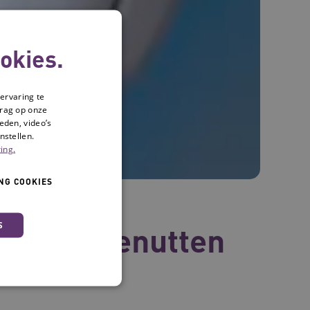
okies.
ervaring te
drag op onze
eden, video’s
nstellen.
ing.
NG COOKIES
S
 beter benutten