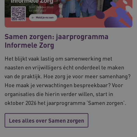
Samen zorgen: jaarprogramma
Informele Zorg
Het blijkt vaak lastig om samenwerking met
naasten en vrijwilligers écht onderdeel te maken
van de praktijk. Hoe zorg je voor meer samenhang?
Naam
Provider
/
Domein
Vervaldat
Hoe maak je verwachtingen bespreekbaar? Voor
_ga
1 jaar 1
Google LLC
organisaties die hierin verder willen, start in
maand
.waardigheidentrots.nl
Naam
Provider
/
Domein
Vervaldat
oktober 2026 het jaarprogramma ‘Samen zorgen’.
FPID
1 jaar 1
Google
maand
.waardigheidentrots.nl
Lees alles over Samen zorgen