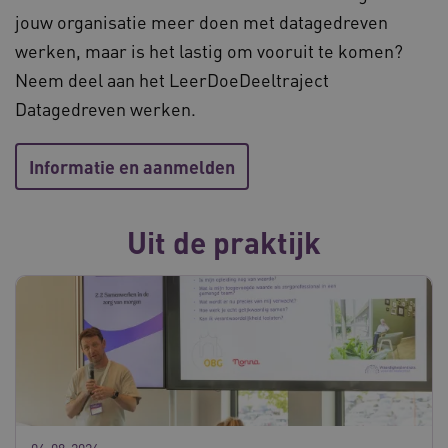
ga_session_duration
www.waardigheidentrots.nl
29 minute
jouw organisatie meer doen met datagedreven
59 seconde
werken, maar is het lastig om vooruit te komen?
Neem deel aan het LeerDoeDeeltraject
Datagedreven werken.
BCSessionID
m906.waardigheidentrots.nl
1 jaar 1
maand
_ga_G3VHK6CSBS
.waardigheidentrots.nl
1 jaar 1
Informatie en aanmelden
maand
Uit de praktijk
BCSessionID
www.waardigheidentrots.nl
Sessie