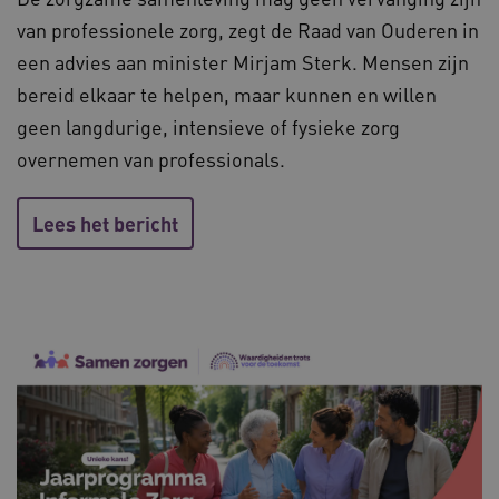
van professionele zorg, zegt de Raad van Ouderen in
een advies aan minister Mirjam Sterk. Mensen zijn
bereid elkaar te helpen, maar kunnen en willen
ARRAffinitySameSite
Microsoft Corporation
.waardigheidentrots.nl
geen langdurige, intensieve of fysieke zorg
overnemen van professionals.
Lees het bericht
AWSALBCORS
Amazon.com Inc.
vilans.blueconic.net
__Secure-YNID
.youtube.com
5 
FPLC
.waardigheidentrots.nl