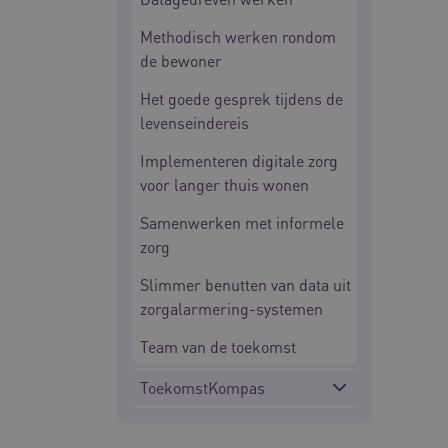
BCSessionID
Methodisch werken rondom
de bewoner
__Secure-ROLLOUT_TOKE
Het goede gesprek tijdens de
Google Privacy Poli
levenseindereis
ARRAffinity
Implementeren digitale zorg
voor langer thuis wonen
CookieScriptConsent
Samenwerken met informele
zorg
Slimmer benutten van data uit
AWSALBCORS
zorgalarmering-systemen
Team van de toekomst
VISITOR_PRIVACY_METAD
ToekomstKompas