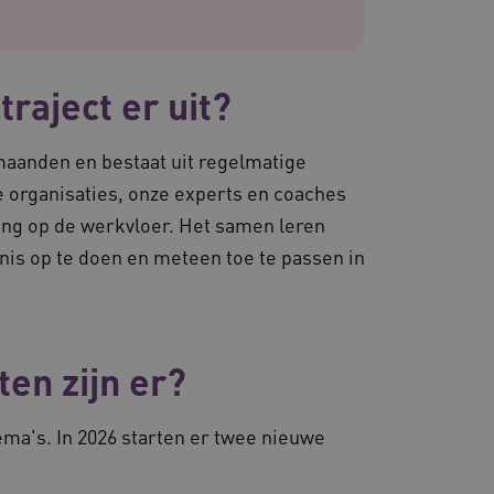
ruikerssessies te
n dat berichten worden
e gebruikerssessie
iëntie en prestaties.
raject er uit?
 websites die draaien op
maanden en bestaat uit regelmatige
. Het wordt gebruikt voor
en dat de verzoeken om
 organisaties, onze experts en coaches
rowsesessie naar dezelfde
ning op de werkvloer. Het samen leren
 de Cookie-Script.com-
nis op te doen en meteen toe te passen in
van bezoekers te
 Cookie-Script.com is
n.
dsondersteuning met
-update, maken we extra
van deze op duur
s genaamd AWSALBCORS
en zijn er?
de toestemming van de
un interactie met de site
ema's. In 2026 starten er twee nieuwe
evens over de toestemming
ot verschillende
odat hun voorkeuren
ige sessies.