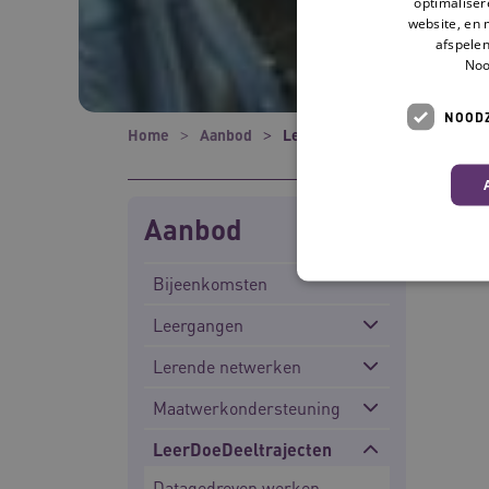
optimaliser
website, en 
afspelen
Noo
NOODZ
Home
Aanbod
LeerDoeDeeltrajecten
Aanbod
Bijeenkomsten
Leergangen
Lerende netwerken
Deze functionele en technis
uw privacy.
Maatwerkondersteuning
Naam
LeerDoeDeeltrajecten
UMB_SESSION
Datagedreven werken