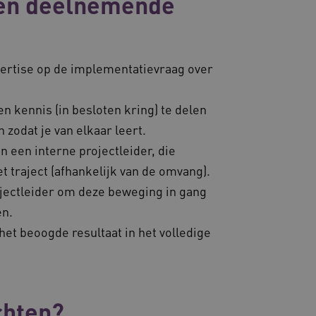
een deelnemende
 opgenomen in elk
rverkeer toe te wijzen om
kt om bezoekers-, sessie-
te laten verlopen. Met een
de analyserapporten van
welke server op dit
De gegenereerde
eren.
nalytics om de
ertise op de implementatievraag over
ld om weergaven van
nalytics om de
ld om
n kennis (in besloten kring) te delen
YouTube-video's die in
erssessie op de website
n of de websitebezoeker de
de betrokkenheid van
 zodat je van elkaar leert.
erface gebruikt.
an een interne projectleider, die
essies te onderhouden en
nalytics om de
erzonden naar de browser
t traject (afhankelijk van de omvang).
erationele efficiëntie en
ojectleider om deze beweging in gang
essies te onderhouden en
ten.
erzonden naar de browser
erationele efficiëntie en
het beoogde resultaat in het volledige
chten?