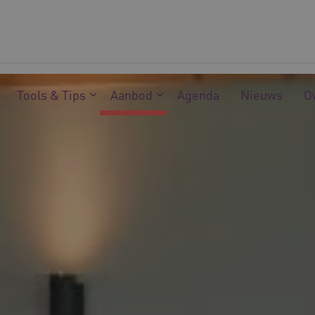
Tools & Tips
Aanbod
Agenda
Nieuws
O