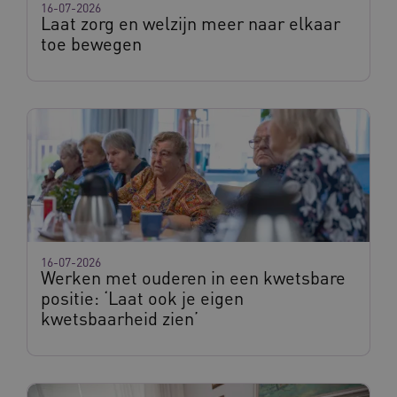
16-07-2026
BCSessionID
vilans.blueconic.net
Laat zorg en welzijn meer naar elkaar
toe bewegen
__Secure-ROLLOUT_TOKEN
.youtube.com
5 
Google Privacy Policy
ARRAffinity
Microsoft Corporation
.waardigheidentrots.nl
16-07-2026
Werken met ouderen in een kwetsbare
positie: ‘Laat ook je eigen
kwetsbaarheid zien’
CookieScriptConsent
CookieScript
www.waardigheidentrots.nl