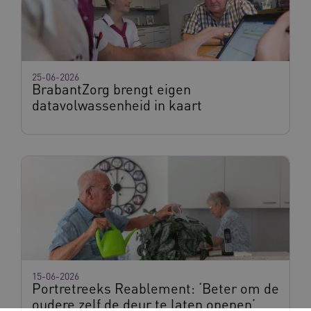
_ga_G3VHK6CSBS
.waardigheidentrots.nl
1 jaar 1
maand
25-06-2026
BrabantZorg brengt eigen
datavolwassenheid in kaart
BCSessionID
www.waardigheidentrots.nl
Sessie
15-06-2026
Portretreeks Reablement: ‘Beter om de
oudere zelf de deur te laten openen’