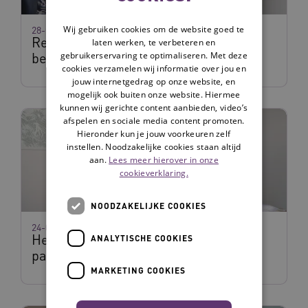
Wij gebruiken cookies om de website goed te
28-07-2026
Reablement laten slagen: klein
laten werken, te verbeteren en
beginnen
gebruikerservaring te optimaliseren. Met deze
cookies verzamelen wij informatie over jou en
jouw internetgedrag op onze website, en
mogelijk ook buiten onze website. Hiermee
kunnen wij gerichte content aanbieden, video’s
afspelen en sociale media content promoten.
Hieronder kun je jouw voorkeuren zelf
instellen. Noodzakelijke cookies staan altijd
aan.
Lees meer hierover in onze
cookieverklaring.
NOODZAKELIJKE COOKIES
24-07-2026
Het herkennen en erkennen van de
ANALYTISCHE COOKIES
palliatieve fase
MARKETING COOKIES