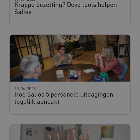
Krappe bezetting? Deze tools helpen
Salios
AWSALBCORS
Amazon.com Inc.
vilans.blueconic.net
__Secure-YNID
.youtube.com
5 
30-06-2026
FPLC
.waardigheidentrots.nl
Hoe Salios 5 personele uitdagingen
tegelijk aanpakt