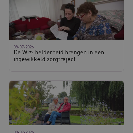
AWSALBCORS
Amazon.com Inc.
m906.waardigheidentrots.nl
08-07-2026
De Wlz: helderheid brengen in een
ingewikkeld zorgtraject
VISITOR_PRIVACY_METADATA
5 
YouTube
.youtube.com
ARRAffinitySameSite
Microsoft Corporation
.waardigheidentrots.nl
08-07-2026