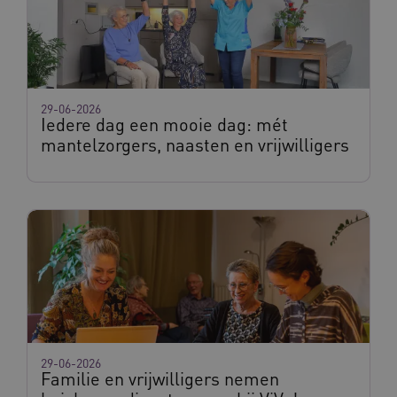
Naam
Provider
/
Domein
Vervaldat
29-06-2026
Iedere dag een mooie dag: mét
_ga
1 jaar 1
Google LLC
maand
.waardigheidentrots.nl
mantelzorgers, naasten en vrijwilligers
Naam
Provider
/
Domein
Vervaldat
FPID
1 jaar 1
Google
maand
.waardigheidentrots.nl
AWSALB
1 week
Amazon.com Inc.
m906.waardigheidentrots.nl
29-06-2026
Familie en vrijwilligers nemen