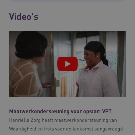
CookieScriptConsent
CookieScript
www.waardigheidentrots.nl
Video's
AWSALBCORS
Amazon.com Inc.
m906.waardigheidentrots.nl
VISITOR_PRIVACY_METADATA
5 
YouTube
.youtube.com
Maatwerkondersteuning voor opstart VPT
Henriëlla Zorg heeft maatwerkondersteuning van
Waardigheid en trots voor de toekomst aangevraagd