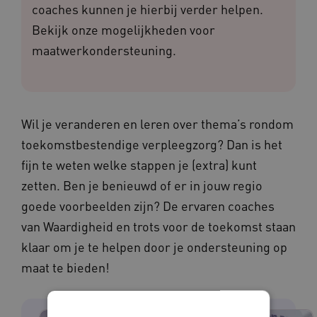
coaches kunnen je hierbij verder helpen.
Bekijk onze mogelijkheden voor
maatwerkondersteuning.
Wil je veranderen en leren over thema’s rondom
toekomstbestendige verpleegzorg? Dan is het
fijn te weten welke stappen je (extra) kunt
zetten. Ben je benieuwd of er in jouw regio
goede voorbeelden zijn?​ De ervaren coaches
van Waardigheid en trots voor de toekomst staan
klaar om je te helpen door je ondersteuning op
maat te bieden!