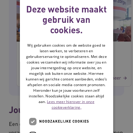
Deze website maakt
gebruik van
cookies.
Wij gebruiken cookies om de website goed te
21-05-2026
laten werken, te verbeteren en
Samen zorgen: jaarprogramma
gebruikerservaring te optimaliseren. Met deze
Informele Zorg
cookies verzamelen wij informatie over jou en
jouw internetgedrag op onze website, en
mogelijk ook buiten onze website. Hiermee
Achtergrond
Lees meer
kunnen wij gerichte content aanbieden, video’s
afspelen en sociale media content promoten.
Hieronder kun je jouw voorkeuren zelf
instellen. Noodzakelijke cookies staan altijd
aan.
Lees meer hierover in onze
Jouw vraagstuk
cookieverklaring.
NOODZAKELIJKE COOKIES
Een coach ondersteunt je bij een
verandervraagstuk van jouw organisatie. Samen