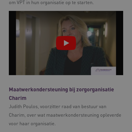
om VPT in hun organisatie op te starten.
ARRAffinitySameSite
Microsoft Corporation
.waardigheidentrots.nl
AWSALBCORS
Amazon.com Inc.
vilans.blueconic.net
Maatwerkondersteuning bij zorgorganisatie
Charim
__Secure-YNID
.youtube.com
5 
Judith Poulos, voorzitter raad van bestuur van
Charim, over wat maatwerkondersteuning opleverde
FPLC
.waardigheidentrots.nl
voor haar organisatie.