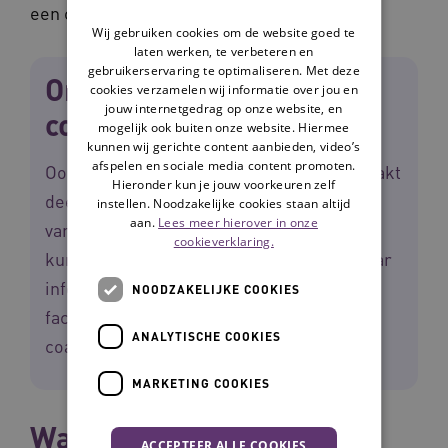
een coach.
Wij gebruiken cookies om de website goed te
laten werken, te verbeteren en
gebruikerservaring te optimaliseren. Met deze
Ondersteuning vanuit de
cookies verzamelen wij informatie over jou en
jouw internetgedrag op onze website, en
community
mogelijk ook buiten onze website. Hiermee
kunnen wij gerichte content aanbieden, video’s
afspelen en sociale media content promoten.
Ook de deelname aan de 'Community' maakt
Hieronder kun je jouw voorkeuren zelf
deel uit van het LeerDoeDeeltrajact: Team
instellen. Noodzakelijke cookies staan altijd
aan.
Lees meer hierover in onze
van de toekomst. In deze online omgeving
cookieverklaring.
kunnen deelnemers en coaches met elkaar
informatie uitwisselen. Via de community
NOODZAKELIJKE COOKIES
faciliteren en stimuleren deelnemers en
ANALYTISCHE COOKIES
coaches elkaar op elk gewenst moment.
MARKETING COOKIES
Wat is het Team van de
ACCEPTEER ALLE COOKIES