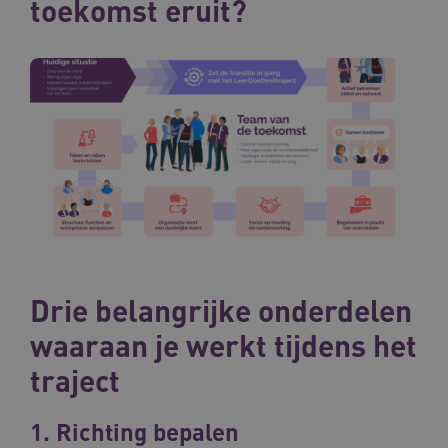
toekomst eruit?
__Secure-ROLLOUT_TOKEN
.youtube.com
5 
Google Privacy Policy
ARRAffinity
Microsoft Corporation
.waardigheidentrots.nl
Drie belangrijke onderdelen
waaraan je werkt tijdens het
CookieScriptConsent
CookieScript
www.waardigheidentrots.nl
traject
1. Richting bepalen