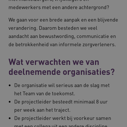
medewerkers met een andere achtergrond?
We gaan voor een brede aanpak en een blijvende
AWSALBCORS
Amazon.com Inc.
vilans.blueconic.net
verandering. Daarom besteden we veel
aandacht aan bewustwording, communicatie en
de betrokkenheid van informele zorgverleners.
Wat verwachten we van
__Secure-YNID
.youtube.com
5 
deelnemende organisaties?
FPLC
.waardigheidentrots.nl
De organisatie wil serieus aan de slag met
het Team van de toekomst.
De projectleider besteedt minimaal 8 uur
per week aan het traject.
De projectleider werkt bij voorkeur samen
met een collega uit een andere discipline.