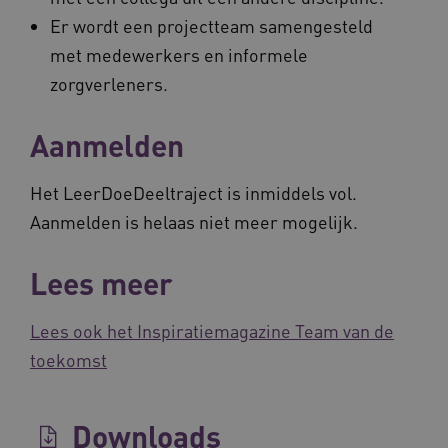
Er wordt een projectteam samengesteld
met medewerkers en informele
zorgverleners.
Naam
Provider
/
Domein
Vervaldat
_ga
1 jaar 1
Google LLC
Aanmelden
maand
.waardigheidentrots.nl
Naam
Provider
/
Domein
Vervaldat
FPID
1 jaar 1
Google
Het LeerDoeDeeltraject is inmiddels vol.
maand
.waardigheidentrots.nl
Aanmelden is helaas niet meer mogelijk.
Lees meer
AWSALB
1 week
Amazon.com Inc.
m906.waardigheidentrots.nl
Lees ook het Inspiratiemagazine Team van de
toekomst
Downloads