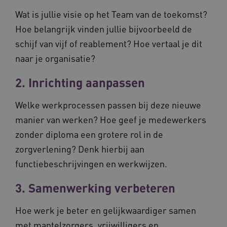
Wat is jullie visie op het Team van de toekomst?
AWSALBCORS
Amazon.com Inc.
m906.waardigheidentrots.nl
Hoe belangrijk vinden jullie bijvoorbeeld de
schijf van vijf of reablement? Hoe vertaal je dit
naar je organisatie?
2. Inrichting aanpassen
VISITOR_PRIVACY_METADATA
5 
YouTube
.youtube.com
Welke werkprocessen passen bij deze nieuwe
manier van werken? Hoe geef je medewerkers
zonder diploma een grotere rol in de
zorgverlening? Denk hierbij aan
functiebeschrijvingen en werkwijzen.
3. Samenwerking verbeteren
ARRAffinitySameSite
Microsoft Corporation
.waardigheidentrots.nl
Hoe werk je beter en gelijkwaardiger samen
met mantelzorgers, vrijwilligers en