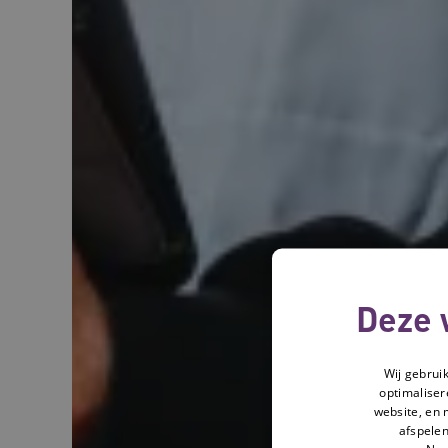
Deze 
Wij gebrui
optimaliser
website, en 
afspelen