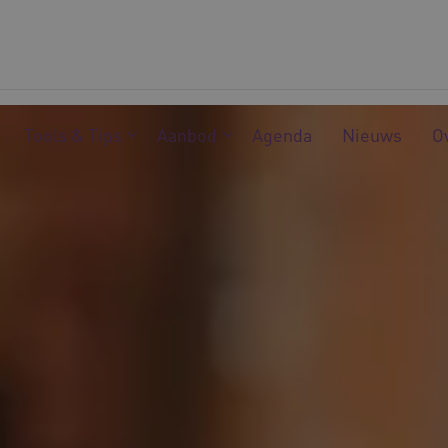
Tools & Tips
Aanbod
Agenda
Nieuws
O