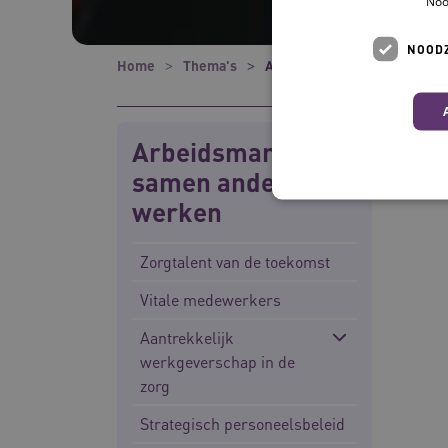
Noo
NOODZ
Home
Thema's
Arbeidsmarkt: samen ander
Arbeidsmarkt:
samen anders
werken
Zorgtalent van de toekomst
Deze functionele en technis
uw privacy.
Vitale medewerkers
Naam
Aantrekkelijk
UMB_SESSION
werkgeverschap in de
zorg
BCSessionID
Strategisch personeelsbeleid