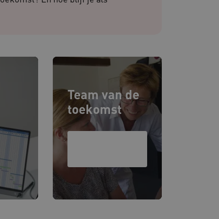
iëntie en prestaties.
 websites die draaien op
. Het wordt gebruikt voor
en dat de verzoeken om
rowsesessie naar dezelfde
 de Cookie-Script.com-
van bezoekers te
Team van de
 Cookie-Script.com is
n.
toekomst
dsondersteuning met
-update, maken we extra
van deze op duur
s genaamd AWSALBCORS
LeerDoeDeel-
traject
de toestemming van de
un interactie met de site
evens over de toestemming
ot verschillende
odat hun voorkeuren
ige sessies.
re als hostingplatform en
ng, zorgt deze cookie
oekersbrowsersessie altijd