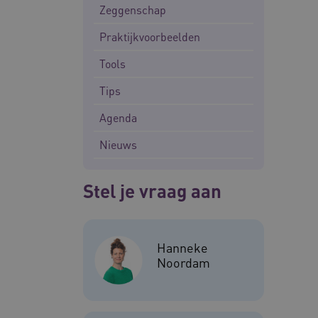
Zeggenschap
__Secure-ROLLOUT_TOKE
Praktijkvoorbeelden
Google Privacy Poli
ARRAffinity
Tools
Tips
CookieScriptConsent
Agenda
Nieuws
AWSALBCORS
Stel je vraag aan
VISITOR_PRIVACY_METAD
Hanneke
Noordam
ARRAffinitySameSite