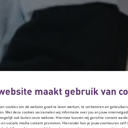
website maakt gebruik van co
ken cookies om de website goed te laten werken, te verbeteren en gebruikers
en. Met deze cookies verzamelen wij informatie over jou en jouw internetge
mogelijk ook buiten onze website. Hiermee kunnen wij gerichte content aanbi
 en sociale media content promoten. Hieronder kun je jouw voorkeuren zelf i