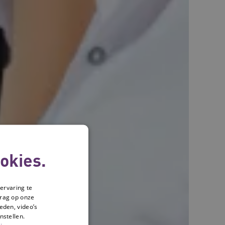
okies.
ervaring te
drag op onze
eden, video’s
nstellen.