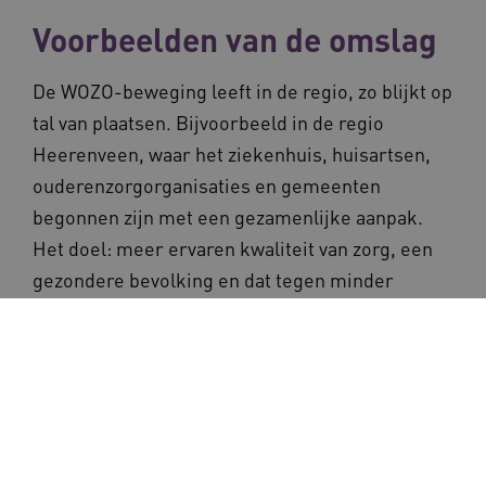
Voorbeelden van de omslag
De WOZO-beweging leeft in de regio, zo blijkt op
tal van plaatsen. Bijvoorbeeld in de regio
Heerenveen, waar het ziekenhuis, huisartsen,
ouderenzorgorganisaties en gemeenten
begonnen zijn met een gezamenlijke aanpak.
Het doel: meer ervaren kwaliteit van zorg, een
gezondere bevolking en dat tegen minder
kosten. Ook zorgorganisaties geven invulling
aan de beweging. Zo zorgt het Zuid-Limburgse
Envida, er met een ‘menukaart’ voor dat
ouderen zo lang mogelijk in de eigen
vertrouwde omgeving kunnen blijven wonen,
met zorg en ondersteuning op maat.