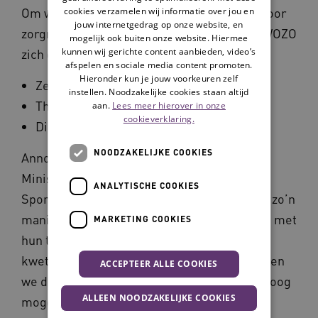
cookies verzamelen wij informatie over jou en
Om werkprocessen te ondersteunen waardoor
jouw internetgedrag op onze website, en
zorgmedewerkers minder nodig zijn richt WOZO
mogelijk ook buiten onze website. Hiermee
kunnen wij gerichte content aanbieden, video’s
zich op drie hoofdlijnen:
afspelen en sociale media content promoten.
Hieronder kun je jouw voorkeuren zelf
Zelf als het kan
instellen. Noodzakelijke cookies staan altijd
Thuis als het kan
aan.
Lees meer hierover in onze
cookieverklaring.
Digitaal als het kan
NOODZAKELIJKE COOKIES
Anno Pomp, coördinator strategie bij het
Ministerie van Volksgezondheid, Welzijn en
ANALYTISCHE COOKIES
Sport: ‘We moeten de mensen die er zijn op zo’n
manier inzetten, dat ze zo effectief mogelijk met
MARKETING COOKIES
hun tijd kunnen omgaan en zoveel mogelijk
kwetsbare ouderen kunnen helpen. Zo kunnen
ACCEPTEER ALLE COOKIES
we de kwaliteit van leven voor iedereen zo hoog
ALLEEN NOODZAKELIJKE COOKIES
mogelijk houden.’