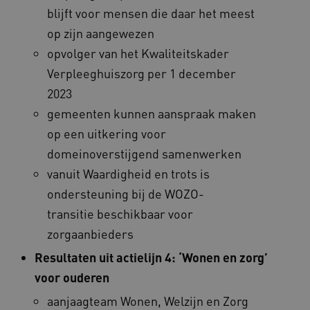
blijft voor mensen die daar het meest
op zijn aangewezen
opvolger van het Kwaliteitskader
Verpleeghuiszorg per 1 december
VISITOR_PRIVACY_METADATA
5 
YouTube
.youtube.com
2023
gemeenten kunnen aanspraak maken
op een uitkering voor
domeinoverstijgend samenwerken
vanuit Waardigheid en trots is
ondersteuning bij de WOZO-
transitie beschikbaar voor
ARRAffinitySameSite
Microsoft Corporation
.waardigheidentrots.nl
zorgaanbieders
Resultaten uit actielijn 4: ‘Wonen en zorg’
voor ouderen
aanjaagteam Wonen, Welzijn en Zorg
AWSALBCORS