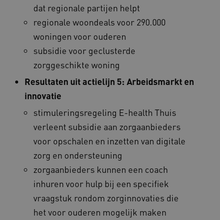
Amazon.com Inc.
dat regionale partijen helpt
vilans.blueconic.net
regionale woondeals voor 290.000
woningen voor ouderen
subsidie voor geclusterde
zorggeschikte woning
__Secure-YNID
.youtube.com
5 
Resultaten uit actielijn 5: Arbeidsmarkt en
innovatie
FPLC
.waardigheidentrots.nl
stimuleringsregeling E-health Thuis
verleent subsidie aan zorgaanbieders
voor opschalen en inzetten van digitale
zorg en ondersteuning
zorgaanbieders kunnen een coach
inhuren voor hulp bij een specifiek
vraagstuk rondom zorginnovaties die
het voor ouderen mogelijk maken