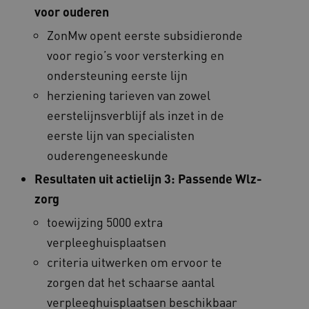
voor ouderen
ZonMw opent eerste subsidieronde
__Secure-ROLLOUT_TOKEN
.youtube.com
5 
voor regio’s voor versterking en
Google Privacy Policy
ondersteuning eerste lijn
ARRAffinity
Microsoft Corporation
.waardigheidentrots.nl
herziening tarieven van zowel
eerstelijnsverblijf als inzet in de
eerste lijn van specialisten
ouderengeneeskunde
Resultaten uit actielijn 3: Passende Wlz-
CookieScriptConsent
CookieScript
zorg
www.waardigheidentrots.nl
toewijzing 5000 extra
verpleeghuisplaatsen
criteria uitwerken om ervoor te
AWSALBCORS
Amazon.com Inc.
zorgen dat het schaarse aantal
m906.waardigheidentrots.nl
verpleeghuisplaatsen beschikbaar