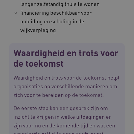
langer zelfstandig thuis te wonen
Naam
Provider
/
Domein
Vervaldat
financiering beschikbaar voor
_ga
1 jaar 1
Google LLC
opleiding en scholing in de
maand
.waardigheidentrots.nl
Naam
Provider
/
Domein
Vervaldat
wijkverpleging
FPID
1 jaar 1
Google
maand
.waardigheidentrots.nl
Waardigheid en trots voor
de toekomst
AWSALB
1 week
Amazon.com Inc.
m906.waardigheidentrots.nl
Waardigheid en trots voor de toekomst helpt
organisaties op verschillende manieren om
zich voor te bereiden op de toekomst.
De eerste stap kan een gesprek zijn om
inzicht te krijgen in welke uitdagingen er
zijn voor nu en de komende tijd en wat een
organisatie zelf al in gang heeft gezet,