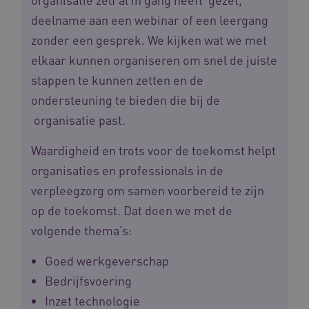
deelname aan een webinar of een leergang
YSC
Sessie
Google LLC
.youtube.com
zonder een gesprek. We kijken wat we met
_ga_6B560G1Y8F
.waardigheidentrots.nl
1 jaar 1
maand
elkaar kunnen organiseren om snel de juiste
stappen te kunnen zetten en de
VISITOR_INFO1_LIVE
5 maanden
Google LLC
ondersteuning te bieden die bij de
_ga_NWZZME161M
.waardigheidentrots.nl
1 jaar 1
weken
.youtube.com
maand
organisatie past.
Waardigheid en trots voor de toekomst helpt
ga_session_duration
www.waardigheidentrots.nl
29 minute
59 seconde
organisaties en professionals in de
verpleegzorg om samen voorbereid te zijn
op de toekomst. Dat doen we met de
volgende thema’s:
BCSessionID
m906.waardigheidentrots.nl
1 jaar 1
maand
_ga_G3VHK6CSBS
.waardigheidentrots.nl
1 jaar 1
Goed werkgeverschap
maand
Bedrijfsvoering
Inzet technologie