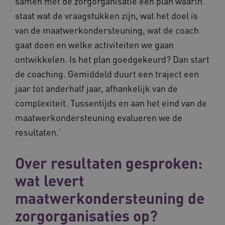
samen met de zorgorganisatie een plan waarin
maand
staat wat de vraagstukken zijn, wat het doel is
van de maatwerkondersteuning, wat de coach
gaat doen en welke activiteiten we gaan
ontwikkelen. Is het plan goedgekeurd? Dan start
de coaching. Gemiddeld duurt een traject een
BCSessionID
www.waardigheidentrots.nl
Sessie
jaar tot anderhalf jaar, afhankelijk van de
complexiteit. Tussentijds en aan het eind van de
maatwerkondersteuning evalueren we de
resultaten.’
Over resultaten gesproken:
wat levert
maatwerkondersteuning de
zorgorganisaties op?