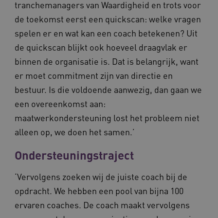
tranchemanagers van Waardigheid en trots voor
de toekomst eerst een quickscan: welke vragen
spelen er en wat kan een coach betekenen? Uit
de quickscan blijkt ook hoeveel draagvlak er
YSC
Sessie
Google LLC
binnen de organisatie is. Dat is belangrijk, want
.youtube.com
_ga_6B560G1Y8F
.waardigheidentrots.nl
1 jaar 1
maand
er moet commitment zijn van directie en
bestuur. Is die voldoende aanwezig, dan gaan we
een overeenkomst aan:
VISITOR_INFO1_LIVE
5 maanden
Google LLC
_ga_NWZZME161M
.waardigheidentrots.nl
1 jaar 1
weken
.youtube.com
maand
maatwerkondersteuning lost het probleem niet
alleen op, we doen het samen.’
ga_session_duration
www.waardigheidentrots.nl
29 minute
Ondersteuningstraject
59 seconde
‘Vervolgens zoeken wij de juiste coach bij de
opdracht. We hebben een pool van bijna 100
ervaren coaches. De coach maakt vervolgens
BCSessionID
m906.waardigheidentrots.nl
1 jaar 1
maand
_ga_G3VHK6CSBS
.waardigheidentrots.nl
1 jaar 1