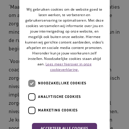
‘Maatwerkondersteuning helpt zorgorganisaties
Wij gebruiken cookies om de website goed te
om aan de slag gaan met de transitie waar de
laten werken, te verbeteren en
gebruikerservaring te optimaliseren. Met deze
zorg voor staat. Het maakt hun opgave niet
cookies verzamelen wij informatie over jou en
minder complex, maar kan een enorme steun in
jouw internetgedrag op onze website, en
mogelijk ook buiten onze website. Hiermee
de rug zijn als zij niet weten hoe ze moeten
kunnen wij gerichte content aanbieden, video’s
beginnen of steeds vastlopen.
afspelen en sociale media content promoten.
Hieronder kun je jouw voorkeuren zelf
instellen. Noodzakelijke cookies staan altijd
‘Voor de ondersteuning zijn er twee typen
aan.
Lees meer hierover in onze
coaches. De strategiecoaches ondersteunen
cookieverklaring.
zorgorganisaties op beleidsmatig en strategisch
NOODZAKELIJKE COOKIES
niveau bij het transitievraagstuk. De
implementatiecoaches begeleiden
ANALYTISCHE COOKIES
zorgorganisaties op tactisch en operationeel
niveau met het verwezenlijken van hun plannen.
MARKETING COOKIES
Je kunt maatwerkondersteuning zien als een
soort buitenboordmotor: een zorgorganisatie
ACCEPTEER ALLE COOKIES