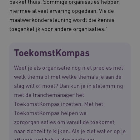
pakket thuis. Sommige organisaties hebben
AWSALBCORS
hiermee al veel ervaring opgedaan. Via de
Amazon.com Inc.
m906.waardigheidentrots.nl
maatwerkondersteuning wordt die kennis
toegankelijk voor andere organisaties.’
ToekomstKompas
VISITOR_PRIVACY_METADATA
5 
YouTube
.youtube.com
Weet je als organisatie nog niet precies met
welk thema of met welke thema’s je aan de
slag wilt of moet? Dan kun je in afstemming
met de tranchemanager het
ToekomstKompas inzetten. Met het
ToekomstKompas helpen we
ARRAffinitySameSite
Microsoft Corporation
zorgorganisaties om vanuit de toekomst
.waardigheidentrots.nl
naar zichzelf te kijken. Als je ziet wat er op je
afkomt, wat heb je dan nodig om