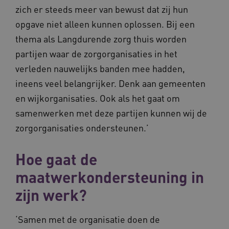
zich er steeds meer van bewust dat zij hun
opgave niet alleen kunnen oplossen. Bij een
thema als Langdurende zorg thuis worden
partijen waar de zorgorganisaties in het
Naam
Provider
/
Domein
Vervaldat
verleden nauwelijks banden mee hadden,
_ga
1 jaar 1
Google LLC
maand
.waardigheidentrots.nl
Naam
Provider
/
Domein
Vervaldat
ineens veel belangrijker. Denk aan gemeenten
FPID
1 jaar 1
Google
en wijkorganisaties. Ook als het gaat om
maand
.waardigheidentrots.nl
samenwerken met deze partijen kunnen wij de
zorgorganisaties ondersteunen.’
AWSALB
1 week
Amazon.com Inc.
Hoe gaat de
m906.waardigheidentrots.nl
maatwerkondersteuning in
zijn werk?
‘Samen met de organisatie doen de