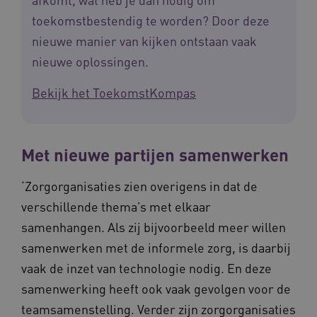
toekomstbestendig te worden? Door deze
nieuwe manier van kijken ontstaan vaak
AWSALBCORS
Amazon.com Inc.
nieuwe oplossingen.
vilans.blueconic.net
Bekijk het ToekomstKompas
Met nieuwe partijen samenwerken
__Secure-YNID
.youtube.com
5 
‘Zorgorganisaties zien overigens in dat de
FPLC
.waardigheidentrots.nl
verschillende thema’s met elkaar
samenhangen. Als zij bijvoorbeeld meer willen
samenwerken met de informele zorg, is daarbij
vaak de inzet van technologie nodig. En deze
samenwerking heeft ook vaak gevolgen voor de
teamsamenstelling. Verder zijn zorgorganisaties