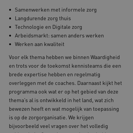
Samenwerken met informele zorg
Langdurende zorg thuis
Technologie en Digitale zorg
Arbeidsmarkt: samen anders werken
__Secure-ROLLOUT_TOKEN
.youtube.com
5 
Werken aan kwaliteit
Google Privacy Policy
ARRAffinity
Microsoft Corporation
Voor elk thema hebben we binnen Waardigheid
.waardigheidentrots.nl
en trots voor de toekomst kennisteams die een
brede expertise hebben en regelmatig
overleggen met de coaches. Daarnaast kijkt het
programma ook wat er op het gebied van deze
thema’s al is ontwikkeld in het land, wat zich
CookieScriptConsent
CookieScript
bewezen heeft en wat mogelijk van toepassing
www.waardigheidentrots.nl
is op de zorgorganisatie. We krijgen
bijvoorbeeld veel vragen over het volledig