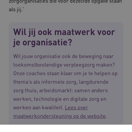
zorgorganisaties die voor dezelfde opgave staan
als jij.’
Wil jij ook maatwerk voor
je organisatie?
Wil jouw organisatie ook de beweging naar
toekomstbestendige verpleegzorg maken?
Onze coaches staan klaar om je te helpen op
thema’s als informele zorg, langdurende
zorg thuis, arbeidsmarkt: samen anders
werken, technologie en digitale zorg en
werken aan kwaliteit.
Lees over
maatwerkondersteuning op de website
.
Meer weten over de mogelijkheden van