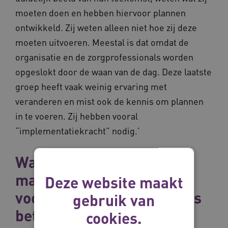
moeten doen en hebben hiervoor plannen
ontwikkeld. Zij weten alleen niet hoe zij deze
moeten uitvoeren. Meestal is dat omdat de
organisatie en de zorgprofessionals worden
opgeslokt door de waan van de dag. Deze laatste
groep heeft vaak weinig ervaring met
veranderen en mist ook de kennis om plannen
in te voeren. Zij hebben vooral
“implementatiekracht” nodig.’
Wat kan
maatwerkondersteuning
Deze website maakt
voor deze zorgorganisaties
gebruik van
betekenen?
cookies.