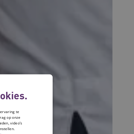
okies.
ervaring te
drag op onze
eden, video’s
nstellen.