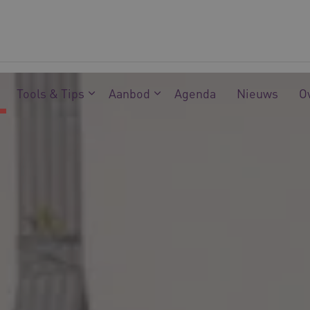
Tools & Tips
Aanbod
Agenda
Nieuws
O