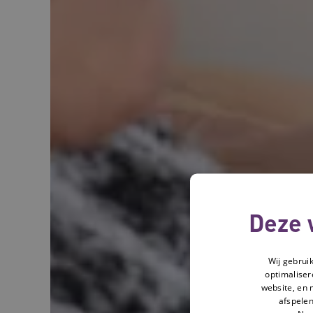
Deze 
Wij gebrui
optimaliser
website, en 
afspelen