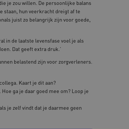
die je zou willen. De persoonlijke balans
ter worden afgehandeld.
 staan, hun veerkracht dreigt af te
dsondersteuning met
-update, maken we extra
als juist zo belangrijk zijn voor goede,
van deze op duur
s genaamd AWSALBCORS
al in de laatste levensfase voel je als
oen. Dat geeft extra druk.’
 prestaties en
e website-gebruikers op te
varing te verbeteren. Het
t verzamelen van analytics
unnen belastend zijn voor zorgverleners.
uikers omgaan met de
collega. Kaart je dit aan?
nt. Hoe ga je daar goed mee om? Loop je
Universal Analytics - wat
gemeen gebruikte
gedrag en voorkeuren bij
ordt gebruikt om unieke
als je zelf vindt dat je daarmee geen
ing te bieden.
lekeurig gegenereerd
 opgenomen in elk
rverkeer toe te wijzen om
kt om bezoekers-, sessie-
te laten verlopen. Met een
de analyserapporten van
welke server op dit
De gegenereerde