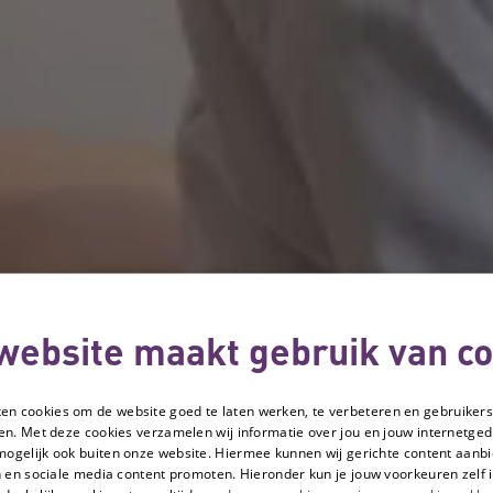
website maakt gebruik van co
ken cookies om de website goed te laten werken, te verbeteren en gebruikers
en. Met deze cookies verzamelen wij informatie over jou en jouw internetge
mogelijk ook buiten onze website. Hiermee kunnen wij gerichte content aanbi
 en sociale media content promoten. Hieronder kun je jouw voorkeuren zelf i