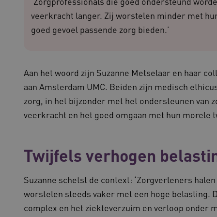
‘Zorgprofessionals die goed ondersteund word
onderhoud voor operationele effic
veerkracht langer. Zij worstelen minder met hu
N
.youtube.com
5 maanden 4
weken
cy
goed gevoel passende zorg bieden.’
Sessie
Deze cookie wordt ingesteld door
Microsoft Corporation
het Windows Azure-cloudplatform
.waardigheidentrots.nl
taakverdeling om ervoor te zorg
bezoekerspagina's tijdens elke b
server worden gerouteerd.
Aan het woord zijn Suzanne Metselaar en haar co
1 jaar
Deze cookie wordt gebruikt door
CookieScript
service om de cookievoorkeuren 
aan Amsterdam UMC. Beiden zijn medisch ethicus 
www.waardigheidentrots.nl
onthouden. De cookie-banner van
noodzakelijk om correct te werke
zorg, in het bijzonder met het ondersteunen van z
1 week
Voor voortdurende plakkerighei
Amazon.com Inc.
veerkracht en het goed omgaan met hun morele twij
CORS-use-cases na de Chromium
m906.waardigheidentrots.nl
plakkerigheidscookies voor elk 
gebaseerde plakkeringsfunctie
(ALB).
Twijfels verhogen belasti
ATA
5 maanden 4
Deze cookie wordt gebruikt om 
YouTube
weken
gebruiker en privacykeuzes voor h
.youtube.com
op te slaan. Het registreert geg
van de bezoeker met betrekking t
Suzanne schetst de context: ‘Zorgverleners halen
privacybeleid en instellingen, z
worden gerespecteerd in toekomst
worstelen steeds vaker met een hoge belasting. D
Sessie
Bij het gebruik van Microsoft Azu
Microsoft Corporation
complex en het ziekteverzuim en verloop onder m
het inschakelen van load balanci
.waardigheidentrots.nl
ervoor dat verzoeken van één bez