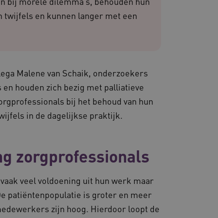
en bij morele dilemma’s, behouden hun
iëntie en prestaties.
n twijfels en kunnen langer met een
 websites die draaien op
. Het wordt gebruikt voor
en dat de verzoeken om
rowsesessie naar dezelfde
llega Malene van Schaik, onderzoekers
 de Cookie-Script.com-
van bezoekers te
en houden zich bezig met palliatieve
 Cookie-Script.com is
n.
orgprofessionals bij het behoud van hun
dsondersteuning met
fels in de dagelijkse praktijk.
-update, maken we extra
van deze op duur
s genaamd AWSALBCORS
ng zorgprofessionals
de toestemming van de
un interactie met de site
evens over de toestemming
ot verschillende
 vaak veel voldoening uit hun werk maar
odat hun voorkeuren
ige sessies.
e patiëntenpopulatie is groter en meer
re als hostingplatform en
edewerkers zijn hoog. Hierdoor loopt de
ng, zorgt deze cookie
oekersbrowsersessie altijd