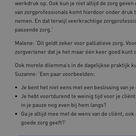
werkdruk op. Ook kun je niet altijd de zorg geven 
door dezelfde server in het clus
van zorgprofessionals komt hierdoor onder druk te
1 week
Voor voortdurende plakkerighei
Amazon.com Inc.
CORS-use-cases na de Chromium
vilans.blueconic.net
nemen. En dat terwijl veerkrachtige zorgprofession
plakkerigheidscookies voor elk 
gebaseerde plakkeringsfunctie
passende zorg.’
(ALB).
.youtube.com
5 maanden 4
Malene: ‘Dit geldt zeker voor palliatieve zorg. Voor
weken
zorgverlener dat je het maar één keer goed kunt d
.waardigheidentrots.nl
20 uur
Deze cookie wordt gebruikt om de
functionaliteit voorkeuren van d
slaan en te volgen om hun surfer
kan ook worden betrokken bij he
Ook morele dilemma’s in de dagelijkse praktijk k
gegevens om te meten hoe gebr
functies van de site.
Suzanne: ‘Een paar voorbeelden:
Je bent het niet eens met een beslissing van je 
Je hebt voortdurend te weinig tijd voor je clië
ovider
/
Domein
Vervaldatum
Omschrijving
ovider
/
Domein
Vervaldatum
Omschrijving
in je pauze nog even bij hem langs?
1 jaar 1
Deze cookienaam is gekoppeld aan Google 
ogle LLC
maand
een belangrijke update is van de meer al
ardigheidentrots.nl
1 jaar 1
Deze cookie wordt gebruikt om gebruikers
ogle
analyseservice van Google. Deze cookie w
Ga je altijd mee met de wens van de cliënt, ook 
maand
te houden om een meer persoonlijke ervar
ardigheidentrots.nl
gebruikers te onderscheiden door een wil
nummer toe te wijzen als klant-ID. Het is
goede zorg geeft?’
1 week
Deze cookies stellen ons in staat om serve
azon.com Inc.
paginaverzoek op een site en wordt gebrui
de gebruikerservaring zo soepel mogelijk 
06.waardigheidentrots.nl
en campagnegegevens te berekenen voor 
zogenaamde load balancer wordt bepaald 
de site.
moment de beste beschikbaarheid heeft. 