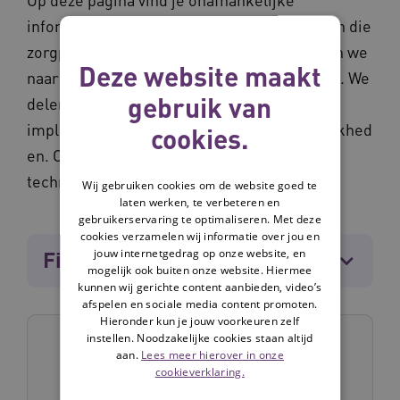
informatie over verschillende technologieën die
zorgprocessen ondersteunen. Hierbij kijken we
Deze website maakt
naar de kosten, de voordelen en de effecten. We
gebruik van
delen onderzoeken, praktijkverhalen,
implementatietips en, financieringsmogelijkhed
cookies.
en. Ook delen we in welke situaties de
technologie waardevol kan zijn.
Wij gebruiken cookies om de website goed te
laten werken, te verbeteren en
gebruikerservaring te optimaliseren. Met deze
cookies verzamelen wij informatie over jou en
jouw internetgedrag op onze website, en
Filters
[7]
mogelijk ook buiten onze website. Hiermee
kunnen wij gerichte content aanbieden, video’s
afspelen en sociale media content promoten.
Hieronder kun je jouw voorkeuren zelf
instellen. Noodzakelijke cookies staan altijd
aan.
Lees meer hierover in onze
cookieverklaring.