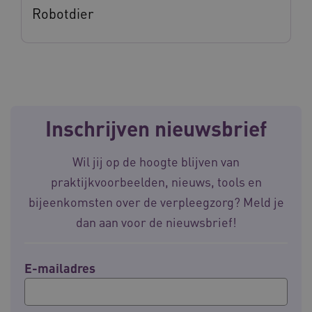
Robotdier
CookieScriptConsent
CookieScript
www.waardigheidentrots.nl
Inschrijven nieuwsbrief
AWSALBCORS
Amazon.com Inc.
m906.waardigheidentrots.nl
Wil jij op de hoogte blijven van
praktijkvoorbeelden, nieuws, tools en
bijeenkomsten over de verpleegzorg? Meld je
dan aan voor de nieuwsbrief!
VISITOR_PRIVACY_METADATA
5 
YouTube
.youtube.com
E-mailadres