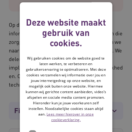
Deze website maakt
Op deze pagina vind je onafhankelijke
gebruik van
informatie over verschillende technologieën die
cookies.
zorgprocessen ondersteunen. Hierbij kijken we
naar de kosten, de voordelen en de effecten. We
Wij gebruiken cookies om de website goed te
delen onderzoeken, praktijkverhalen,
laten werken, te verbeteren en
implementatietips en, financieringsmogelijkhed
gebruikerservaring te optimaliseren. Met deze
cookies verzamelen wij informatie over jou en
en. Ook delen we in welke situaties de
jouw internetgedrag op onze website, en
technologie waardevol kan zijn.
mogelijk ook buiten onze website. Hiermee
kunnen wij gerichte content aanbieden, video’s
afspelen en sociale media content promoten.
Hieronder kun je jouw voorkeuren zelf
instellen. Noodzakelijke cookies staan altijd
Filters
[4]
aan.
Lees meer hierover in onze
cookieverklaring.