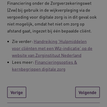
Financiering onder de Zorgverzekeringswet
__Secure-ROLLOUT_TOKEN
.youtube.com
5 
(Zvw) bij gebruik in de wijkverpleging via de
vergoeding voor digitale zorg is in dit geval ook
Google Privacy Policy
ARRAffinity
Microsoft Corporation
.waardigheidentrots.nl
niet mogelijk, omdat het niet om zorg op
afstand gaat, ingezet bij één bepaalde cliënt.
Zie verder:
Handreiking 'Hulpmiddelen
voor cliënten met een Wlz-indicatie' op de
website van Zorginstituut Nederland
CookieScriptConsent
CookieScript
Lees meer:
Financieringsopties &
www.waardigheidentrots.nl
kernbegrippen digitale zorg
AWSALBCORS
Amazon.com Inc.
Vorige
Volgende
m906.waardigheidentrots.nl