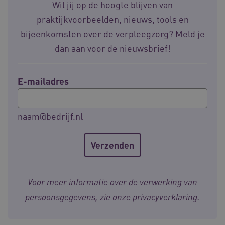
Wil jij op de hoogte blijven van
praktijkvoorbeelden, nieuws, tools en
bijeenkomsten over de verpleegzorg? Meld je
dan aan voor de nieuwsbrief!
__Secure-YNID
.youtube.com
5 
E-mailadres
FPLC
.waardigheidentrots.nl
naam@bedrijf.nl
Voor meer informatie over de verwerking van
persoonsgegevens, zie onze
privacyverklaring
.
Naam
Provider
/
Domein
Vervaldat