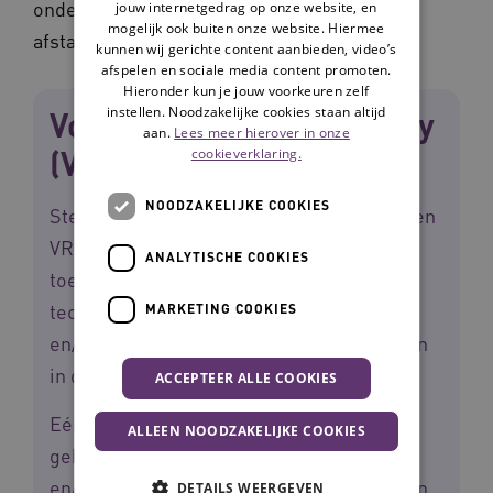
onder de speciale financiering voor zorg op
jouw internetgedrag op onze website, en
mogelijk ook buiten onze website. Hiermee
afstand en toezicht op afstand.
kunnen wij gerichte content aanbieden, video’s
afspelen en sociale media content promoten.
Hieronder kun je jouw voorkeuren zelf
instellen. Noodzakelijke cookies staan altijd
Voorbeeld: Virtual Reality
aan.
Lees meer hierover in onze
(VR)-bril = hulpmiddel
cookieverklaring.
NOODZAKELIJKE COOKIES
Stel een medewerker of cliënt gebruikt een
VR-bril voor trainingsdoeleinden. Deze
ANALYTISCHE COOKIES
toepassing is dan weliswaar digitale ICT-
technologie, maar is geen zorg op afstand
MARKETING COOKIES
en/of toezicht op afstand, zoals beschreven
in de Zvw en de Wlz.
ACCEPTEER ALLE COOKIES
Eén VR-bril wordt in de praktijk namelijk
ALLEEN NOODZAKELIJKE COOKIES
gebruikt door meerdere medewerkers
en/of cliënten. Het gaat niet om een één op
DETAILS WEERGEVEN