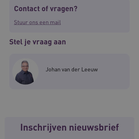
Contact of vragen?
Stuur ons een mail
VISITOR_PRIVACY_METADATA
5 
YouTube
.youtube.com
Stel je vraag aan
Johan van der Leeuw
ARRAffinitySameSite
Microsoft Corporation
.waardigheidentrots.nl
Inschrijven nieuwsbrief
AWSALBCORS
Amazon.com Inc.
vilans.blueconic.net