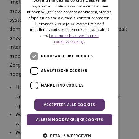
'meldingsmoeheid'. Ze ontvangen veel
mogelijk ook buiten onze website. Hiermee
meldingen van verschillende apparaten en
kunnen wij gerichte content aanbieden, video’s
afspelen en sociale media content promoten.
systemen. Daarnaast communiceren de
Hieronder kun je jouw voorkeuren zelf
domoticasystemen binnen een organisatie vaak
instellen. Noodzakelijke cookies staan altijd
aan.
Lees meer hierover in onze
onvoldoende of zelfs niet met elkaar. Uit
cookieverklaring.
interviews met zorgorganisaties blijkt dat er
meer uitdagingen met domotica zijn.
NOODZAKELIJKE COOKIES
Zorgorganisaties zijn niet (voldoende) op de
ANALYTISCHE COOKIES
hoogte van:
MARKETING COOKIES
Hoe domotica de
organisatie kan ondersteunen bij hun visie
op zorg.
ACCEPTEER ALLE COOKIES
Waar de organisatie staat op het gebied
ALLEEN NOODZAKELIJKE COOKIES
van domotica.
Wat de laatste ontwikkelingen zijn op het
DETAILS WEERGEVEN