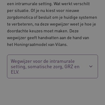
een intramurale setting. Wat werkt verschilt
_ga
1 jaar 1
Google LLC
maand
.waardigheidentrots.nl
per situatie. Of je nu kiest voor nieuwe
Naam
Provider
/
Domein
Vervaldat
zorgdomotica of besluit om je huidige systemen
FPID
1 jaar 1
Google
maand
.waardigheidentrots.nl
te verbeteren, na deze wegwijzer weet je hoe je
doordachte keuzes moet maken. Deze
wegwijzer geeft handvatten aan de hand van
AWSALB
1 week
Amazon.com Inc.
het Honingraatmodel van Vilans.
m906.waardigheidentrots.nl
Wegwijzer voor de intramurale
setting, somatische zorg, GRZ en
ELV.