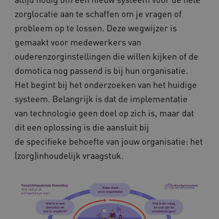
zorglocatie aan te schaffen om je vragen of
__Secure-ROLLOUT_TOKEN
.youtube.com
5 
probleem op te lossen. Deze wegwijzer is
Google Privacy Policy
ARRAffinity
Microsoft Corporation
gemaakt voor medewerkers van
.waardigheidentrots.nl
ouderenzorginstellingen die willen kijken of de
domotica nog passend is bij hun organisatie.
Het begint bij het onderzoeken van het huidige
systeem. Belangrijk is dat de implementatie
van technologie geen doel op zich is, maar dat
CookieScriptConsent
CookieScript
dit een oplossing is die aansluit bij
www.waardigheidentrots.nl
de specifieke behoefte van jouw organisatie: het
(zorg)inhoudelijk vraagstuk.
AWSALBCORS
Amazon.com Inc.
m906.waardigheidentrots.nl