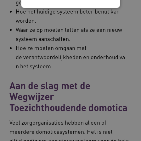
gebied van domotica.
Hoe het huidige systeem beter benut kan
worden.
Noodzakelijke cookies
Analytische cookies
Waar ze op moeten letten als ze een nieuw
Marketing cookies
systeem aanschaffen.
Deze functionele en technische cookies zorgen
ervoor dat de website werkt. Deze cookies
Hoe ze moeten omgaan met
worden altijd geplaatst en maken geen inbreuk
de verantwoordelijkheden en onderhoud va
op uw privacy.
n het systeem.
Naam
Provider
/
Domein
Ve
UMB_SESSION
www.waardigheidentrots.nl
Aan de slag met de
Wegwijzer
Toezichthoudende domotica
BCSessionID
vilans.blueconic.net
Veel zorgorganisaties hebben al een of
meerdere domoticasystemen. Het is niet
altijd nodig om een nieuw systeem voor de hele