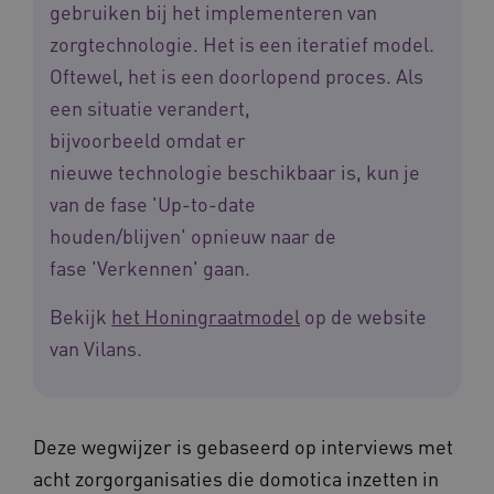
gebruiken bij het implementeren van
zorgtechnologie. Het is een iteratief model.
Oftewel, het is een doorlopend proces. Als
een situatie verandert,
__Secure-YNID
.youtube.com
5 
bijvoorbeeld omdat er
nieuwe technologie beschikbaar is, kun je
FPLC
.waardigheidentrots.nl
van de fase 'Up-to-date
houden/blijven' opnieuw naar de
fase 'Verkennen' gaan.
Bekijk
het Honingraatmodel
op de website
van Vilans.
Deze wegwijzer is gebaseerd op interviews met
acht zorgorganisaties die domotica inzetten in
Naam
Provider
/
Domein
Vervaldat