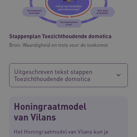
VISITOR_PRIVACY_METADATA
5 
YouTube
.youtube.com
Stappenplan Toezichthoudende domotica
Bron:
Waardigheid en trots voor de toekomst
Uitgeschreven tekst stappen
Toezichthoudende domotica
ARRAffinitySameSite
Microsoft Corporation
.waardigheidentrots.nl
Honingraatmodel
van Vilans
AWSALBCORS
Amazon.com Inc.
Het Honingraatmodel van Vilans kun je
vilans.blueconic.net