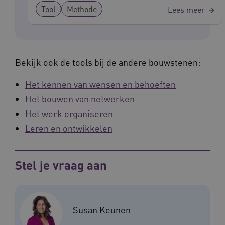
Tool
Methode
Lees meer
Naam
Provider
/
Domein
Ve
UMB_SESSION
www.waardigheidentrots.nl
Bekijk ook de tools bij de andere bouwstenen:
BCSessionID
vilans.blueconic.net
Het kennen van wensen en behoeften
Het bouwen van netwerken
Het werk organiseren
Leren en ontwikkelen
__Secure-ROLLOUT_TOKEN
.youtube.com
5 
Stel je vraag aan
Google Privacy Policy
ARRAffinity
Microsoft Corporation
.waardigheidentrots.nl
Susan Keunen