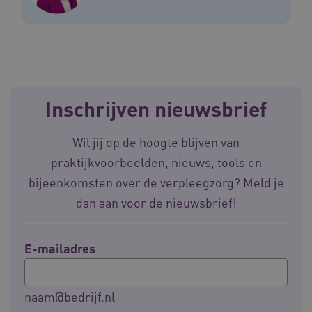
CookieScriptConsent
CookieScript
www.waardigheidentrots.nl
Inschrijven nieuwsbrief
AWSALBCORS
Amazon.com Inc.
m906.waardigheidentrots.nl
Wil jij op de hoogte blijven van
praktijkvoorbeelden, nieuws, tools en
bijeenkomsten over de verpleegzorg? Meld je
dan aan voor de nieuwsbrief!
VISITOR_PRIVACY_METADATA
5 
YouTube
.youtube.com
E-mailadres
naam@bedrijf.nl