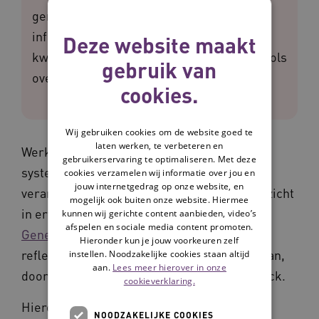
genoemd. Op deze pagina vind je meer
informatie over bouwsteen 5: Inzicht in
Deze website maakt
kwaliteit. Ook krijg je een overzicht van tools
gebruik van
over deze bouwsteen.
cookies.
Wij gebruiken cookies om de website goed te
laten werken, te verbeteren en
Werken aan kwaliteit is een continu en
gebruikerservaring te optimaliseren. Met deze
systematisch proces van verbeteren,
cookies verzamelen wij informatie over jou en
jouw internetgedrag op onze website, en
veranderen en verantwoorden. Daarbij is inzicht
mogelijk ook buiten onze website. Hiermee
in ervaren en geboden kwaliteit nodig. Het
kunnen wij gerichte content aanbieden, video’s
afspelen en sociale media content promoten.
Generiek kompas
stimuleert het samen
Hieronder kun je jouw voorkeuren zelf
reflecteren op wat goed gaat en wat beter kan,
instellen. Noodzakelijke cookies staan altijd
aan.
Lees meer hierover in onze
door middel van data, ervaringen en feedback.
cookieverklaring.
Hieronder vind je een tool die hoort bij
NOODZAKELIJKE COOKIES