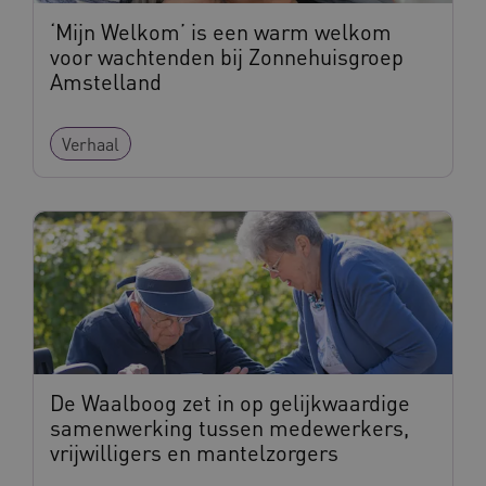
_ga_G3VHK6CSBS
.waardigheidentrots.nl
1 jaar 1
maand
‘Mijn Welkom’ is een warm welkom
voor wachtenden bij Zonnehuisgroep
Amstelland
Verhaal
BCSessionID
www.waardigheidentrots.nl
Sessie
De Waalboog zet in op gelijkwaardige
samenwerking tussen medewerkers,
vrijwilligers en mantelzorgers