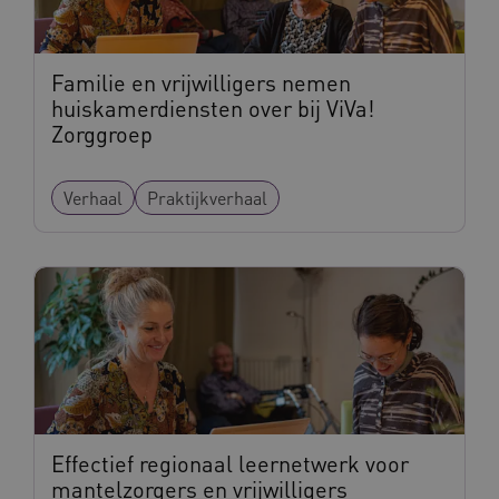
Familie en vrijwilligers nemen
AWSALBCORS
Amazon.com Inc.
huiskamerdiensten over bij ViVa!
vilans.blueconic.net
Zorggroep
Verhaal
Praktijkverhaal
__Secure-YNID
.youtube.com
5 
FPLC
.waardigheidentrots.nl
Effectief regionaal leernetwerk voor
mantelzorgers en vrijwilligers