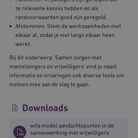
BCSessionID
vilans.blueconic.net
ze relevante kennis hebben en als
randvoorwaarden goed zijn geregeld.
Afstemmen. Stem de werkzaamheden met
elkaar af, zodat je niet langs elkaar heen
werkt.
__Secure-ROLLOUT_TOKEN
.youtube.com
5 
Google Privacy Policy
Bij dit onderwerp ‘Samen zorgen met
ARRAffinity
Microsoft Corporation
.waardigheidentrots.nl
mantelzorgers en vrijwilligers’ vind je naast
informatie en ervaringen ook diverse tools om
meteen mee aan de slag te gaan.
Downloads
CookieScriptConsent
CookieScript
www.waardigheidentrots.nl
wifa model aandachtspunten in de
samenwerking met vrijwilligers