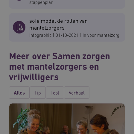
stappenplan
AWSALBCORS
Amazon.com Inc.
m906.waardigheidentrots.nl
sofa model de rollen van
mantelzorgers
infographic
|
01-10-2021
|
In voor mantelzorg
Meer over Samen zorgen
VISITOR_PRIVACY_METADATA
5 
YouTube
.youtube.com
met mantelzorgers en
vrijwilligers
Alles
Tip
Tool
Verhaal
ARRAffinitySameSite
Microsoft Corporation
.waardigheidentrots.nl