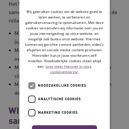
Het SOFA-model is een manier om deze
samenwerking in te richten. Het sluit aan op de
Wij gebruiken cookies om de website goed te
laten werken, te verbeteren en
rollen van de mantelzorger:
gebruikerservaring te optimaliseren. Met deze
cookies verzamelen wij informatie over jou en
Mantelzorger als
in zorg
partner
jouw internetgedrag op onze website, en
mogelijk ook buiten onze website. Hiermee
(samenwerken).
kunnen wij gerichte content aanbieden, video’s
Mantelzorger als
bij
hulpvrager
afspelen en sociale media content promoten.
Hieronder kun je jouw voorkeuren zelf
overbelasting (ondersteunen).
instellen. Noodzakelijke cookies staan altijd
Mantelzorger als
van de
aan.
Lees meer hierover in onze
persoonlijke relatie
cookieverklaring.
cliënt (faciliteren).
Mantelzorger als
, die alles weet van
expert
NOODZAKELIJKE COOKIES
de cliënt (afstemmen).
ANALYTISCHE COOKIES
WIFA-model voor
MARKETING COOKIES
samenwerken met