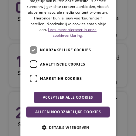
08
mogelijk ook buiten onze website. Hiermee
Zorg -
kunnen wij gerichte content aanbieden, video’s
informatiebijeenkomst
afspelen en sociale media content promoten.
sep
Online, via
Webina
Hieronder kun je jouw voorkeuren zelf
Teams
r
instellen. Noodzakelijke cookies staan altijd
Van 16:00 tot
Gratis
aan.
Lees meer hierover in onze
17:00 uur
toegang
cookieverklaring.
Leergang informele zorg -
NOODZAKELIJKE COOKIES
17
Verdiepende module: Goed
werkgeverschap
ANALYTISCHE COOKIES
sep
Online
Workshop
Van 14:00 tot
Gratis
MARKETING COOKIES
16:00 uur
toegang
Leergang informele zorg -
ACCEPTEER ALLE COOKIES
Basismodule sessie 1:
22
structuur en cultuur van
ALLEEN NOODZAKELIJKE COOKIES
informele zorg
sep
Online
Webinar
DETAILS WEERGEVEN
Van 14:00 tot
Gratis