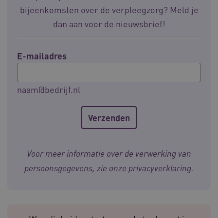
__Secure-ROLLOUT_TOKEN
.youtube.com
5 
bijeenkomsten over de verpleegzorg? Meld je
dan aan voor de nieuwsbrief!
Google Privacy Policy
ARRAffinity
Microsoft Corporation
.waardigheidentrots.nl
E-mailadres
naam@bedrijf.nl
CookieScriptConsent
CookieScript
www.waardigheidentrots.nl
Voor meer informatie over de verwerking van
persoonsgegevens, zie onze
privacyverklaring
.
AWSALBCORS
Amazon.com Inc.
m906.waardigheidentrots.nl