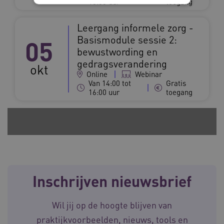
16:00 uur
toegang
Noodzakelijke cookies
Analytische cookies
Leergang informele zorg -
Basismodule sessie 2:
05
Marketing cookies
bewustwording en
Deze functionele en technische cookies zorgen
gedragsverandering
okt
ervoor dat de website werkt. Deze cookies
Online
Webinar
worden altijd geplaatst en maken geen inbreuk
op uw privacy.
Van 14:00 tot
Gratis
16:00 uur
toegang
Naam
Provider
/
Domein
Ve
UMB_SESSION
www.waardigheidentrots.nl
BCSessionID
vilans.blueconic.net
Inschrijven nieuwsbrief
Wil jij op de hoogte blijven van
praktijkvoorbeelden, nieuws, tools en