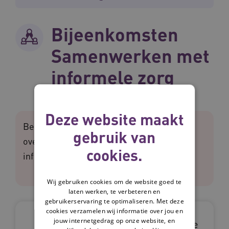
Bijeenkomsten
Samenwerken met
informele zorg
Deze website maakt
Bekijk een overzicht van bijeenkomsten
gebruik van
over het thema Samenwerken met
cookies.
informele zorg.
Wij gebruiken cookies om de website goed te
laten werken, te verbeteren en
gebruikerservaring te optimaliseren. Met deze
Samen zorgen:
cookies verzamelen wij informatie over jou en
jouw internetgedrag op onze website, en
jaarprogramma Informele