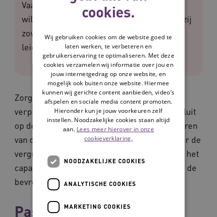
Vaak met hulp van hun sociale netwerk. Zij
cookies.
willen dat de zorg hen ondersteunt, zodat zij
zoveel mogelijk hun eigen leven kunnen
Wij gebruiken cookies om de website goed te
leiden.
laten werken, te verbeteren en
gebruikerservaring te optimaliseren. Met deze
cookies verzamelen wij informatie over jou en
jouw internetgedrag op onze website, en
mogelijk ook buiten onze website. Hiermee
kunnen wij gerichte content aanbieden, video’s
Zorgorganisaties hebben de opgave hun
afspelen en sociale media content promoten.
verpleegzorg zo te organiseren dat het aansluit
Hieronder kun je jouw voorkeuren zelf
instellen. Noodzakelijke cookies staan altijd
op deze wens van ouderen. Anders organiseren
aan.
Lees meer hierover in onze
cookieverklaring.
van de verpleegzorg is ook noodzakelijk door de
vergrijzing en de bijbehorende kostengroei, het
NOODZAKELIJKE COOKIES
capaciteitsvraagstuk op de arbeidsmarkt en de
bevroren verpleeghuiscapaciteit.
ANALYTISCHE COOKIES
Passende zorg en
MARKETING COOKIES