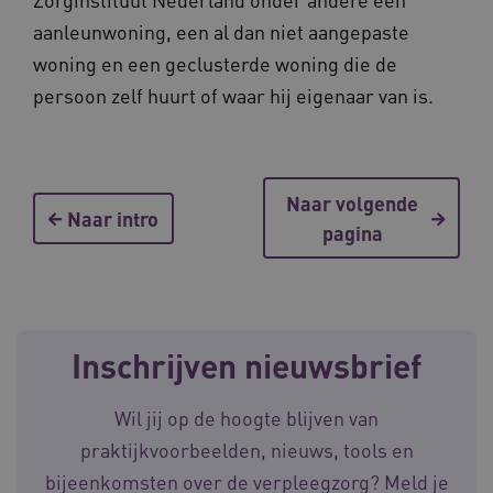
aanleunwoning, een al dan niet aangepaste
BCSessionID
vilans.blueconic.net
woning en een geclusterde woning die de
persoon zelf huurt of waar hij eigenaar van is.
Naar volgende
__Secure-ROLLOUT_TOKEN
.youtube.com
5 
Naar intro
pagina
Google Privacy Policy
ARRAffinity
Microsoft Corporation
.waardigheidentrots.nl
Inschrijven nieuwsbrief
Wil jij op de hoogte blijven van
CookieScriptConsent
CookieScript
praktijkvoorbeelden, nieuws, tools en
www.waardigheidentrots.nl
bijeenkomsten over de verpleegzorg? Meld je