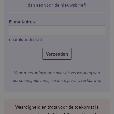
dan aan voor de nieuwsbrief!
AWSALBCORS
Amazon.com Inc.
E-mailadres
m906.waardigheidentrots.nl
naam@bedrijf.nl
VISITOR_PRIVACY_METADATA
5 
YouTube
.youtube.com
Voor meer informatie over de verwerking van
persoonsgegevens, zie onze
privacyverklaring
.
Waardigheid en trots voor de toekomst
is
ARRAffinitySameSite
Microsoft Corporation
.waardigheidentrots.nl