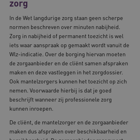
zorg
.waardigheidentrots.nl
In de Wet langdurige zorg staan geen scherpe
normen beschreven over minuten nabijheid.
Zorg in nabijheid of permanent toezicht is wel
AWSALBCORS
Amazon.com Inc.
iets waar aanspraak op gemaakt wordt vanuit de
vilans.blueconic.net
Wlz-indicatie. Over de borging hiervan moeten
de zorgaanbieder en de cliënt samen afspraken
maken en deze vastleggen in het zorgdossier.
Ook mantelzorgers kunnen het toezicht op zich
nemen. Voorwaarde hierbij is dat je goed
__Secure-YNID
.youtube.com
5 
beschrijft wanneer zij professionele zorg
FPLC
.waardigheidentrots.nl
kunnen inroepen.
De cliënt, de mantelzorger en de zorgaanbieder
maken dus afspraken over beschikbaarheid en