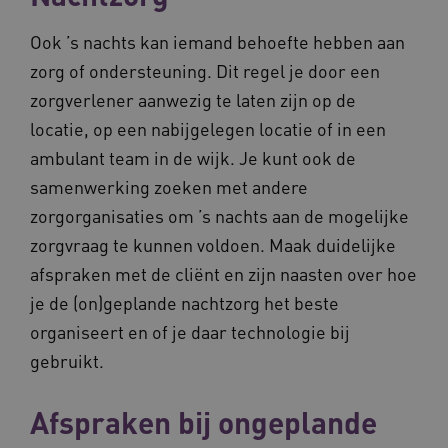
Ook ’s nachts kan iemand behoefte hebben aan
zorg of ondersteuning. Dit regel je door een
AWSALBCORS
Amazon.com Inc.
zorgverlener aanwezig te laten zijn op de
m906.waardigheidentrots.nl
locatie, op een nabijgelegen locatie of in een
ambulant team in de wijk. Je kunt ook de
samenwerking zoeken met andere
zorgorganisaties om ’s nachts aan de mogelijke
zorgvraag te kunnen voldoen. Maak duidelijke
VISITOR_PRIVACY_METADATA
5 
YouTube
.youtube.com
afspraken met de cliënt en zijn naasten over hoe
je de (on)geplande nachtzorg het beste
organiseert en of je daar technologie bij
gebruikt.
Afspraken bij ongeplande
ARRAffinitySameSite
Microsoft Corporation