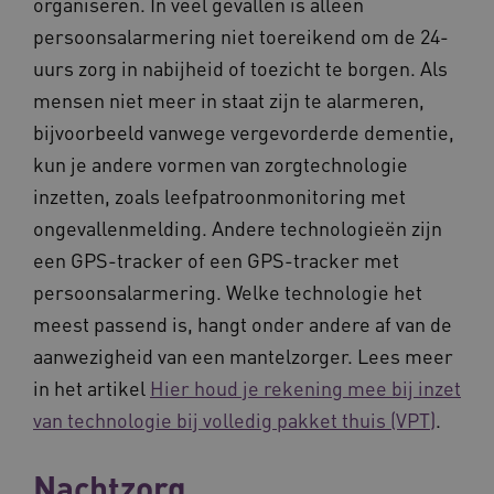
organiseren. In veel gevallen is alleen
persoonsalarmering niet toereikend om de 24-
uurs zorg in nabijheid of toezicht te borgen. Als
BCSessionID
vilans.blueconic.net
mensen niet meer in staat zijn te alarmeren,
bijvoorbeeld vanwege vergevorderde dementie,
kun je andere vormen van zorgtechnologie
inzetten, zoals leefpatroonmonitoring met
__Secure-ROLLOUT_TOKEN
.youtube.com
5 
ongevallenmelding. Andere technologieën zijn
een GPS-tracker of een GPS-tracker met
Google Privacy Policy
ARRAffinity
Microsoft Corporation
.waardigheidentrots.nl
persoonsalarmering. Welke technologie het
meest passend is, hangt onder andere af van de
aanwezigheid van een mantelzorger. Lees meer
in het artikel
Hier houd je rekening mee bij inzet
van technologie bij volledig pakket thuis (VPT)
.
CookieScriptConsent
CookieScript
www.waardigheidentrots.nl
Nachtzorg