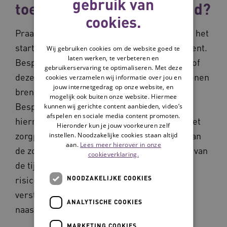
gebruik van
toezicht of zorg in nabijheid?
cookies.
Praat hierover met de cliënt en zijn naasten, het
startgesprek is hiervoor een geschikt moment.
Wij gebruiken cookies om de website goed te
laten werken, te verbeteren en
Bespreek hoe je als organisatie dit toezicht of
gebruikerservaring te optimaliseren. Met deze
deze zorg in nabijheid gaat borgen. Thuis wonen
cookies verzamelen wij informatie over jou en
jouw internetgedrag op onze website, en
brengt risico’s met zich mee voor de cliënt.
mogelijk ook buiten onze website. Hiermee
Bespreek deze risico’s en overleg hoe je
kunnen wij gerichte content aanbieden, video’s
afspelen en sociale media content promoten.
hiermee omgaat. Leg de afspraken vast in het
Hieronder kun je jouw voorkeuren zelf
zorgplan en neem dit mee in de evaluaties van
instellen. Noodzakelijke cookies staan altijd
aan.
Lees meer hierover in onze
de zorg en ondersteuning. Omdat in de loop van
cookieverklaring.
de tijd cliënten en naasten anders tegen de
risico’s aan kunnen gaan kijken, is het
NOODZAKELIJKE COOKIES
verstandig om dit gesprek met de cliënt en
ANALYTISCHE COOKIES
naasten regelmatig opnieuw te voeren.
MARKETING COOKIES