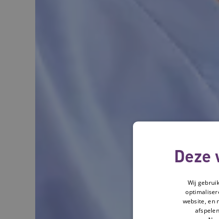
Deze 
Wij gebrui
optimaliser
website, en 
afspelen