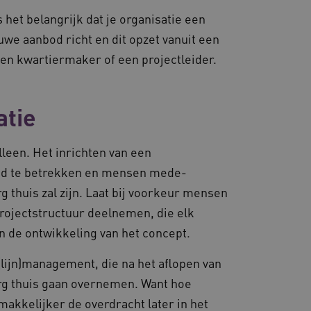
ter worden afgehandeld.
het belangrijk dat je organisatie een
dsondersteuning met
uwe aanbod richt en dit opzet vanuit een
-update, maken we extra
van deze op duur
s genaamd AWSALBCORS
een kwartiermaker of een projectleider.
atie
 prestaties en
e website-gebruikers op te
varing te verbeteren. Het
t verzamelen van analytics
lleen. Het inrichten van een
uikers omgaan met de
reed te betrekken en mensen mede-
 thuis zal zijn. Laat bij voorkeur mensen
projectstructuur deelnemen, die elk
n de ontwikkeling van het concept.
Universal Analytics - wat
gemeen gebruikte
gedrag en voorkeuren bij
ordt gebruikt om unieke
ing te bieden.
(lijn)management, die na het aflopen van
lekeurig gegenereerd
 opgenomen in elk
rverkeer toe te wijzen om
org thuis gaan overnemen. Want hoe
kt om bezoekers-, sessie-
te laten verlopen. Met een
de analyserapporten van
welke server op dit
 makkelijker de overdracht later in het
De gegenereerde