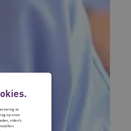
okies.
ervaring te
drag op onze
eden, video’s
nstellen.