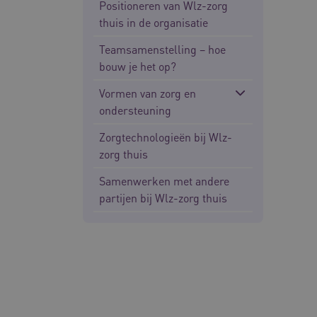
Positioneren van Wlz-zorg
thuis in de organisatie
__Secure-ROLLOUT_TOKE
Google Privacy Poli
Teamsamenstelling – hoe
ARRAffinity
bouw je het op?
Vormen van zorg en
ondersteuning
CookieScriptConsent
Zorgtechnologieën bij Wlz-
zorg thuis
AWSALBCORS
Samenwerken met andere
partijen bij Wlz-zorg thuis
VISITOR_PRIVACY_METAD
ARRAffinitySameSite