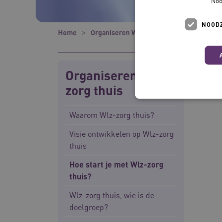
Noo
NOODZ
Home
Organiseren Wlz zorg thuis
Hoe start
Organiseren Wlz
zorg thuis
Waarom Wlz-zorg thuis?
Visie ontwikkelen op Wlz-zorg
Deze functionele en technis
thuis
uw privacy.
Naam
Hoe start je met Wlz-zorg
UMB_SESSION
thuis?
Wlz-zorg thuis, wie is de
BCSessionID
doelgroep?