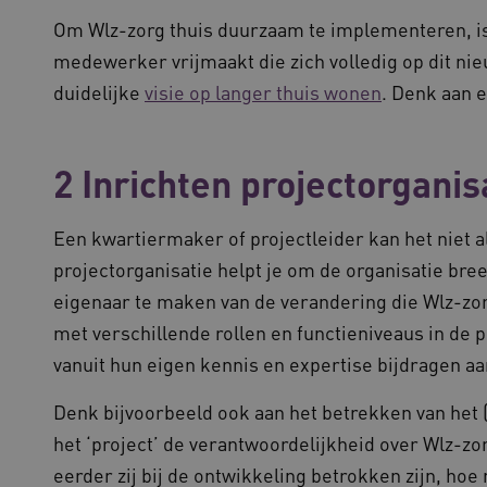
door dezelfde server in het clus
Om Wlz-zorg thuis duurzaam te implementeren, is 
1 week
Voor voortdurende plakkerighei
Amazon.com Inc.
medewerker vrijmaakt die zich volledig op dit nie
CORS-use-cases na de Chromium
vilans.blueconic.net
plakkerigheidscookies voor elk 
gebaseerde plakkeringsfunctie
duidelijke
visie op langer thuis wonen
. Denk aan 
(ALB).
.youtube.com
5 maanden 4
weken
2 Inrichten projectorganis
.waardigheidentrots.nl
20 uur
Deze cookie wordt gebruikt om de
functionaliteit voorkeuren van d
slaan en te volgen om hun surfer
kan ook worden betrokken bij he
Een kwartiermaker of projectleider kan het niet a
gegevens om te meten hoe gebr
functies van de site.
projectorganisatie helpt je om de organisatie b
eigenaar te maken van de verandering die Wlz-zorg
met verschillende rollen en functieniveaus in de 
ovider
/
Domein
Vervaldatum
Omschrijving
ovider
/
Domein
Vervaldatum
Omschrijving
vanuit hun eigen kennis en expertise bijdragen aa
1 jaar 1
Deze cookienaam is gekoppeld aan Google 
ogle LLC
maand
een belangrijke update is van de meer al
ardigheidentrots.nl
1 jaar 1
Deze cookie wordt gebruikt om gebruikers
ogle
analyseservice van Google. Deze cookie w
maand
te houden om een meer persoonlijke ervar
ardigheidentrots.nl
Denk bijvoorbeeld ook aan het betrekken van het 
gebruikers te onderscheiden door een wil
nummer toe te wijzen als klant-ID. Het is
1 week
Deze cookies stellen ons in staat om serve
azon.com Inc.
het ‘project’ de verantwoordelijkheid over Wlz-z
paginaverzoek op een site en wordt gebrui
de gebruikerservaring zo soepel mogelijk 
06.waardigheidentrots.nl
en campagnegegevens te berekenen voor 
zogenaamde load balancer wordt bepaald 
eerder zij bij de ontwikkeling betrokken zijn, hoe
de site.
moment de beste beschikbaarheid heeft. 