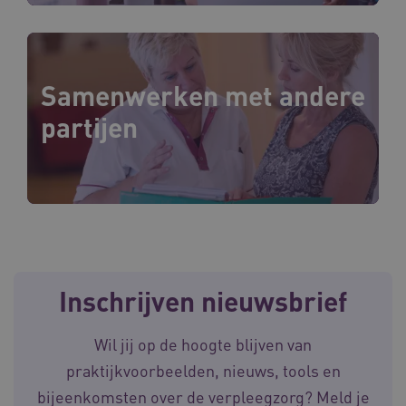
Samenwerken met andere
__Secure-YNID
.youtube.com
5 
partijen
FPLC
.waardigheidentrots.nl
Inschrijven nieuwsbrief
Wil jij op de hoogte blijven van
praktijkvoorbeelden, nieuws, tools en
Naam
Provider
/
Domein
Vervaldat
bijeenkomsten over de verpleegzorg? Meld je