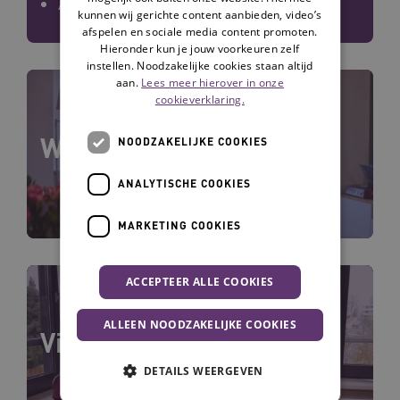
Adviezen over onderdelen
kunnen wij gerichte content aanbieden, video’s
afspelen en sociale media content promoten.
Hieronder kun je jouw voorkeuren zelf
instellen. Noodzakelijke cookies staan altijd
aan.
Lees meer hierover in onze
cookieverklaring.
Waarom Wlz-zorg thuis?
NOODZAKELIJKE COOKIES
ANALYTISCHE COOKIES
MARKETING COOKIES
ACCEPTEER ALLE COOKIES
ALLEEN NOODZAKELIJKE COOKIES
Visie ontwikkelen
DETAILS WEERGEVEN