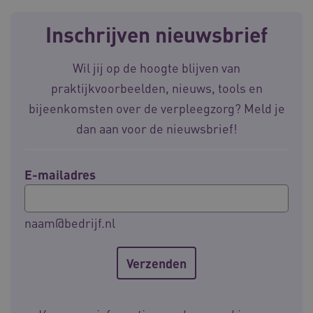
Inschrijven nieuwsbrief
__Secure-ROLLOUT_TOKEN
.youtube.com
5 
Wil jij op de hoogte blijven van
Google Privacy Policy
ARRAffinity
Microsoft Corporation
praktijkvoorbeelden, nieuws, tools en
.waardigheidentrots.nl
bijeenkomsten over de verpleegzorg? Meld je
dan aan voor de nieuwsbrief!
E-mailadres
CookieScriptConsent
CookieScript
www.waardigheidentrots.nl
naam@bedrijf.nl
AWSALBCORS
Amazon.com Inc.
m906.waardigheidentrots.nl