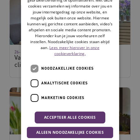
cookies verzamelen wij informatie over jou en
jouw internetgedrag op onze website, en
mogelijk ook buiten onze website. Hiermee
kunnen wij gerichte content aanbieden, video’s
afspelen en sociale media content promoten.
Hieronder kun je jouw voorkeuren zelf
instellen. Noodzakelijke cookies staan altijd
aan.
Lees meer hierover in onze
26-11-2025
cookieverklaring.
Van Wmo naar Wlz en de rol van de
cliëntondersteuner - tips
NOODZAKELIJKE COOKIES
ANALYTISCHE COOKIES
MARKETING COOKIES
ACCEPTEER ALLE COOKIES
ALLEEN NOODZAKELIJKE COOKIES