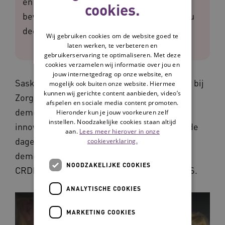
en wat de voor- en nadelen zijn voor
cookies.
bewoners en zorgmedewerkers. Bekijk nu
deel 2: Zorggroep Tangenborgh.
Wij gebruiken cookies om de website goed te
laten werken, te verbeteren en
gebruikerservaring te optimaliseren. Met deze
cookies verzamelen wij informatie over jou en
jouw internetgedrag op onze website, en
Saskia Timmermans is beleidsmedewerker bij
mogelijk ook buiten onze website. Hiermee
kunnen wij gerichte content aanbieden, video’s
Zorggroep Tangenborgh. In deze video
afspelen en sociale media content promoten.
demonstreert ze welke technologische
Hieronder kun je jouw voorkeuren zelf
instellen. Noodzakelijke cookies staan altijd
innovaties Zorggroep Tangenborgh inzet in de
aan.
Lees meer hierover in onze
dagelijkse zorg. Achtereenvolgens
cookieverklaring.
demonstreert Saskia de Belevenistafel, de
NOODZAKELIJKE COOKIES
CRDL, de slimme optische sensor en de GPS.
ANALYTISCHE COOKIES
MARKETING COOKIES