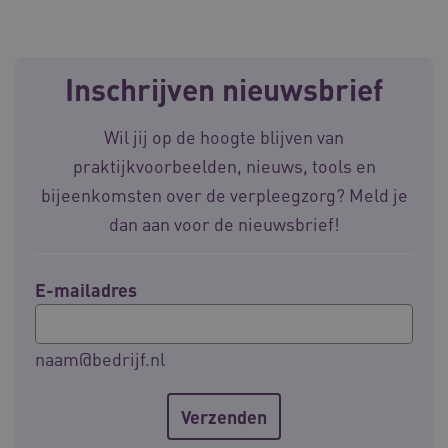
Inschrijven nieuwsbrief
AWSALBCORS
Amazon.com Inc.
vilans.blueconic.net
Wil jij op de hoogte blijven van
praktijkvoorbeelden, nieuws, tools en
bijeenkomsten over de verpleegzorg? Meld je
dan aan voor de nieuwsbrief!
__Secure-YNID
.youtube.com
5 
E-mailadres
FPLC
.waardigheidentrots.nl
naam@bedrijf.nl