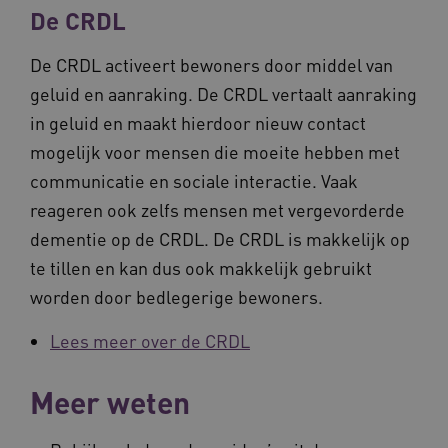
De CRDL
BCSessionID
vilans.blueconic.net
De CRDL activeert bewoners door middel van
geluid en aanraking. De CRDL vertaalt aanraking
in geluid en maakt hierdoor nieuw contact
mogelijk voor mensen die moeite hebben met
communicatie en sociale interactie. Vaak
__Secure-ROLLOUT_TOKEN
.youtube.com
5 
reageren ook zelfs mensen met vergevorderde
Google Privacy Policy
ARRAffinity
Microsoft Corporation
dementie op de CRDL. De CRDL is makkelijk op
.waardigheidentrots.nl
te tillen en kan dus ook makkelijk gebruikt
worden door bedlegerige bewoners.
Lees meer over de CRDL
CookieScriptConsent
CookieScript
Meer weten
www.waardigheidentrots.nl