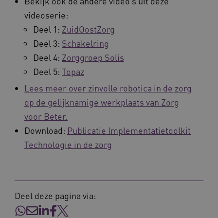
Bekijk ook de andere video’s uit deze
videoserie:
Deel 1:
ZuidOostZorg
AWSALBCORS
Amazon.com Inc.
m906.waardigheidentrots.nl
Deel 3:
Schakelring
Deel 4:
Zorggroep Solis
Deel 5:
Topaz
Lees meer over zinvolle robotica in de zorg
op de gelijknamige werkplaats van Zorg
VISITOR_PRIVACY_METADATA
5 
YouTube
voor Beter.
.youtube.com
Download:
Publicatie Implementatietoolkit
Technologie in de zorg
Deel deze pagina via:
ARRAffinitySameSite
Microsoft Corporation
.waardigheidentrots.nl