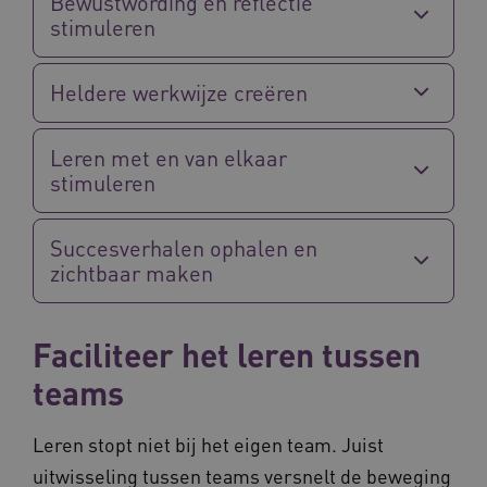
Bewustwording en reflectie
stimuleren
AWSALB
1 week
Amazon.com Inc.
m906.waardigheidentrots.nl
Heldere werkwijze creëren
Leren met en van elkaar
stimuleren
Succesverhalen ophalen en
zichtbaar maken
Faciliteer het leren tussen
YSC
Sessie
Google LLC
.youtube.com
_ga_6B560G1Y8F
.waardigheidentrots.nl
1 jaar 1
teams
maand
Leren stopt niet bij het eigen team. Juist
VISITOR_INFO1_LIVE
5 maanden
Google LLC
_ga_NWZZME161M
.waardigheidentrots.nl
1 jaar 1
uitwisseling tussen teams versnelt de beweging
weken
.youtube.com
maand