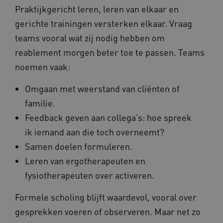
Deze functionele en technische cookies zorgen
Praktijkgericht leren, leren van elkaar en
ervoor dat de website werkt. Deze cookies
worden altijd geplaatst en maken geen inbreuk
gerichte trainingen versterken elkaar. Vraag
op uw privacy.
teams vooral wat zij nodig hebben om
Naam
Provider
/
Domein
Ve
reablement morgen beter toe te passen. Teams
UMB_SESSION
www.waardigheidentrots.nl
noemen vaak:
Omgaan met weerstand van cliënten of
familie.
BCSessionID
vilans.blueconic.net
Feedback geven aan collega’s: hoe spreek
ik iemand aan die toch overneemt?
Samen doelen formuleren.
Leren van ergotherapeuten en
fysiotherapeuten over activeren.
__Secure-ROLLOUT_TOKEN
.youtube.com
5 
Google Privacy Policy
Formele scholing blijft waardevol, vooral over
ARRAffinity
Microsoft Corporation
.waardigheidentrots.nl
gesprekken voeren of observeren. Maar net zo