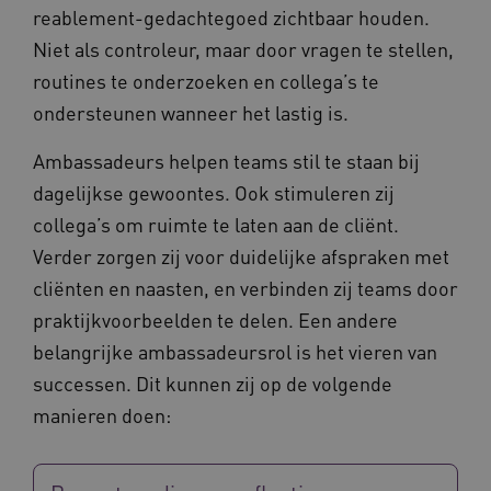
reablement-gedachtegoed zichtbaar houden.
FPLC
.waardigheidentrots.nl
Niet als controleur, maar door vragen te stellen,
routines te onderzoeken en collega’s te
ondersteunen wanneer het lastig is.
Ambassadeurs helpen teams stil te staan bij
dagelijkse gewoontes. Ook stimuleren zij
collega’s om ruimte te laten aan de cliënt.
Verder zorgen zij voor duidelijke afspraken met
cliënten en naasten, en verbinden zij teams door
praktijkvoorbeelden te delen. Een andere
belangrijke ambassadeursrol is het vieren van
Naam
Provider
/
Domein
Vervaldat
successen. Dit kunnen zij op de volgende
_ga
1 jaar 1
Google LLC
maand
.waardigheidentrots.nl
Naam
Provider
/
Domein
Vervaldat
manieren doen:
FPID
1 jaar 1
Google
maand
.waardigheidentrots.nl