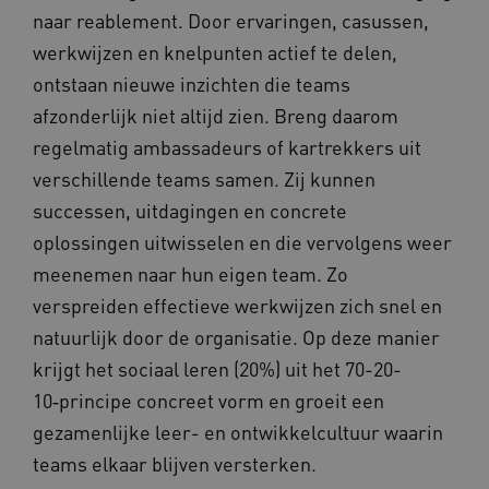
naar reablement. Door ervaringen, casussen,
werkwijzen en knelpunten actief te delen,
ga_session_duration
www.waardigheidentrots.nl
29 minute
ontstaan nieuwe inzichten die teams
59 seconde
afzonderlijk niet altijd zien. Breng daarom
regelmatig ambassadeurs of kartrekkers uit
verschillende teams samen. Zij kunnen
BCSessionID
m906.waardigheidentrots.nl
1 jaar 1
successen, uitdagingen en concrete
maand
_ga_G3VHK6CSBS
.waardigheidentrots.nl
1 jaar 1
oplossingen uitwisselen en die vervolgens weer
maand
meenemen naar hun eigen team. Zo
verspreiden effectieve werkwijzen zich snel en
natuurlijk door de organisatie. Op deze manier
krijgt het sociaal leren (20%) uit het 70-20-
10‑principe concreet vorm en groeit een
BCSessionID
www.waardigheidentrots.nl
Sessie
gezamenlijke leer- en ontwikkelcultuur waarin
teams elkaar blijven versterken.