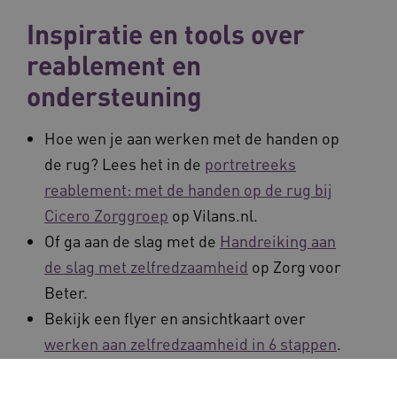
Inspiratie en tools over
reablement en
ondersteuning
Hoe wen je aan werken met de handen op
de rug? Lees het in de
portretreeks
reablement: met de handen op de rug bij
Cicero Zorggroep
op Vilans.nl.
Of ga aan de slag met de
Handreiking aan
de slag met zelfredzaamheid
op Zorg voor
Beter.
Bekijk een flyer en ansichtkaart over
werken aan zelfredzaamheid in 6 stappen
.
Leer meer in de
e-learning Samen doen
van ZGEM.