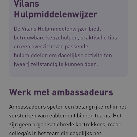
Vilans
Hulpmiddelenwijzer
De
Vilans Hulpmiddelenwijzer
biedt
betrouwbare keuzehulpen, praktische tips
en een overzicht van passende
ARRAffinitySameSite
Microsoft Corporation
.waardigheidentrots.nl
hulpmiddelen om dagelijkse activiteiten
(weer) zelfstandig te kunnen doen.
Werk met ambassadeurs
AWSALBCORS
Amazon.com Inc.
vilans.blueconic.net
Ambassadeurs spelen een belangrijke rol in het
versterken van reablement binnen teams. Het
zijn geen organisatiebrede kartrekkers, maar
collega’s in het team die dagelijks het
__Secure-YNID
.youtube.com
5 