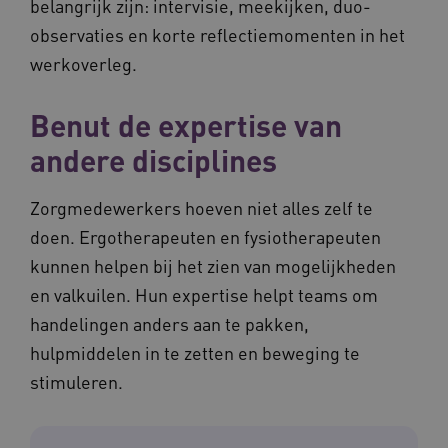
belangrijk zijn: intervisie, meekijken, duo-
observaties en korte reflectiemomenten in het
werkoverleg.
Benut de expertise van
CookieScriptConsent
CookieScript
www.waardigheidentrots.nl
andere disciplines
Zorgmedewerkers hoeven niet alles zelf te
doen. Ergotherapeuten en fysiotherapeuten
AWSALBCORS
Amazon.com Inc.
m906.waardigheidentrots.nl
kunnen helpen bij het zien van mogelijkheden
en valkuilen. Hun expertise helpt teams om
handelingen anders aan te pakken,
hulpmiddelen in te zetten en beweging te
stimuleren.
VISITOR_PRIVACY_METADATA
5 
YouTube
.youtube.com