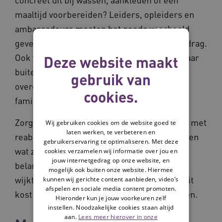
maaltijd voorbereiden? Leiders, opleiders en
ambassadeurs moeten het goede voorbeeld
geven. In taal, in houding en in voorbeeldgedrag.
Ook vraagt het om eerlijke communicatie naar
Deze website maakt
buiten. Niet beloven dat alles wordt
gebruik van
overgenomen, maar aangeven wat cliënten,
cookies.
families en teams samen doen.
Zorgprofessionals kunnen pas goed werken met
Wij gebruiken cookies om de website goed te
laten werken, te verbeteren en
reablement als cliënten en hun netwerk weten
gebruikerservaring te optimaliseren. Met deze
wat ze mogen verwachten. Daarom is het
cookies verzamelen wij informatie over jou en
jouw internetgedrag op onze website, en
belangrijk dat verwijzers, mantelzorgers en
mogelijk ook buiten onze website. Hiermee
wijkteams dezelfde boodschap uitdragen. Dit
kunnen wij gerichte content aanbieden, video’s
afspelen en sociale media content promoten.
kost tijd, maar voorkomt later misverstanden.
Hieronder kun je jouw voorkeuren zelf
instellen. Noodzakelijke cookies staan altijd
aan.
Lees meer hierover in onze