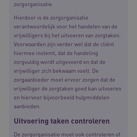
zorgorganisatie.
CookieScriptConsent
CookieScript
www.waardigheidentrots.nl
Hierdoor is de zorgorganisatie
verantwoordelijk voor het handelen van de
vrijwilligers bij het uitvoeren van zorgtaken.
Voorwaarden zijn verder wel dat de cliënt
AWSALBCORS
Amazon.com Inc.
hiermee instemt, dat de handeling
m906.waardigheidentrots.nl
zorgvuldig wordt uitgevoerd en dat de
vrijwilliger zich bekwaam voelt. De
zorgaanbieder moet ervoor zorgen dat de
vrijwilliger de zorgtaken goed kan uitvoeren
en hiervoor bijvoorbeeld hulpmiddelen
VISITOR_PRIVACY_METADATA
5 
YouTube
.youtube.com
aanbieden.
Uitvoering taken controleren
De zorgorganisatie moet ook controleren of