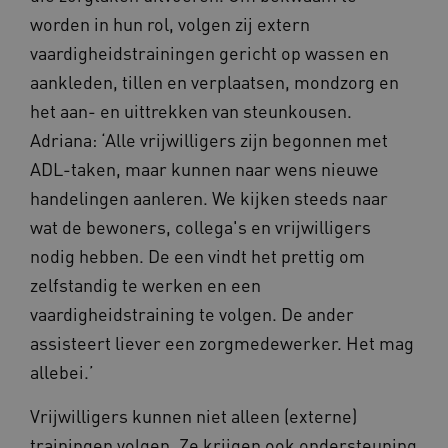
worden in hun rol, volgen zij extern
vaardigheidstrainingen gericht op wassen en
aankleden, tillen en verplaatsen, mondzorg en
het aan- en uittrekken van steunkousen.
Adriana: ‘Alle vrijwilligers zijn begonnen met
ADL-taken, maar kunnen naar wens nieuwe
handelingen aanleren. We kijken steeds naar
wat de bewoners, collega's en vrijwilligers
YSC
Sessie
Google LLC
nodig hebben. De een vindt het prettig om
.youtube.com
_ga_6B560G1Y8F
.waardigheidentrots.nl
1 jaar 1
maand
zelfstandig te werken en een
vaardigheidstraining te volgen. De ander
assisteert liever een zorgmedewerker. Het mag
VISITOR_INFO1_LIVE
5 maanden
Google LLC
_ga_NWZZME161M
.waardigheidentrots.nl
1 jaar 1
weken
.youtube.com
maand
allebei.’
Vrijwilligers kunnen niet alleen (externe)
ga_session_duration
www.waardigheidentrots.nl
29 minute
trainingen volgen. Ze krijgen ook ondersteuning
59 seconde