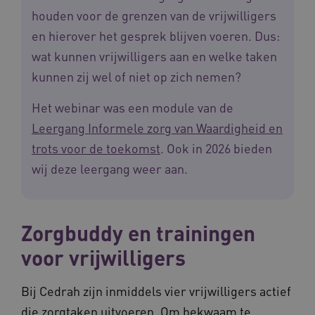
houden voor de grenzen van de vrijwilligers
en hierover het gesprek blijven voeren. Dus:
wat kunnen vrijwilligers aan en welke taken
kunnen zij wel of niet op zich nemen?
Het webinar was een module van de
Leergang Informele zorg van Waardigheid en
trots voor de toekomst
. Ook in 2026 bieden
Naam
Provider
/
Domein
Vervaldat
wij deze leergang weer aan.
_ga
1 jaar 1
Google LLC
maand
.waardigheidentrots.nl
Naam
Provider
/
Domein
Vervaldat
FPID
1 jaar 1
Google
Zorgbuddy en trainingen
maand
.waardigheidentrots.nl
voor vrijwilligers
Bij Cedrah zijn inmiddels vier vrijwilligers actief
AWSALB
1 week
Amazon.com Inc.
m906.waardigheidentrots.nl
die zorgtaken uitvoeren. Om bekwaam te