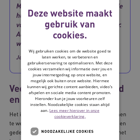
Mijn eerdere vrijwilligerswerk op de
Deze website maakt
huiskamer gaf mij minder
gebruik van
voldoening. Dat heb ik nu veel meer.
cookies.
Als ik de bewoners zie genieten,
weet ik: hier doe ik het voor.
Wij gebruiken cookies om de website goed te
Joke, de eerste ’zorgvrijwilliger’ bij Cedrah
laten werken, te verbeteren en
gebruikerservaring te optimaliseren. Met deze
cookies verzamelen wij informatie over jou en
jouw internetgedrag op onze website, en
mogelijk ook buiten onze website. Hiermee
Veel vragen over veiligheid
kunnen wij gerichte content aanbieden, video’s
afspelen en sociale media content promoten.
en aansprakelijkheid
Hieronder kun je jouw voorkeuren zelf
instellen. Noodzakelijke cookies staan altijd
aan.
Lees meer hierover in onze
Het idee om met vrijwilligers in de zorg samen
cookieverklaring.
te werken, werd intern uitvoerig besproken en
gedeeld met de afdeling waar de werkdruk het
NOODZAKELIJKE COOKIES