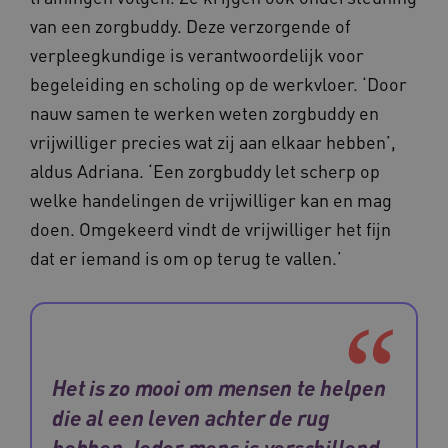
van een zorgbuddy. Deze verzorgende of
verpleegkundige is verantwoordelijk voor
begeleiding en scholing op de werkvloer. ‘Door
BCSessionID
m906.waardigheidentrots.nl
1 jaar 1
nauw samen te werken weten zorgbuddy en
maand
_ga_G3VHK6CSBS
.waardigheidentrots.nl
1 jaar 1
vrijwilliger precies wat zij aan elkaar hebben’,
maand
aldus Adriana. ‘Een zorgbuddy let scherp op
welke handelingen de vrijwilliger kan en mag
doen. Omgekeerd vindt de vrijwilliger het fijn
dat er iemand is om op terug te vallen.’
BCSessionID
www.waardigheidentrots.nl
Sessie
Het is zo mooi om mensen te helpen
die al een leven achter de rug
hebben. Ieder mens is verschillend.