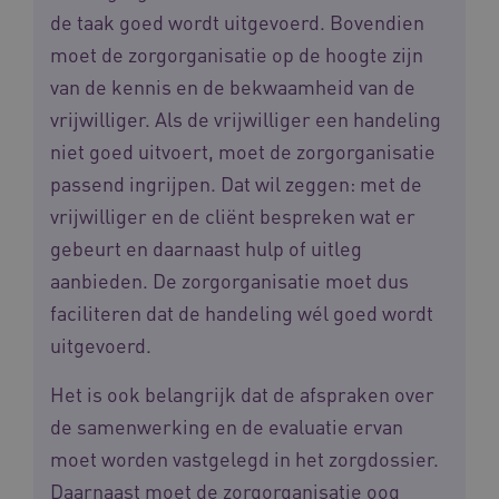
de taak goed wordt uitgevoerd. Bovendien
moet de zorgorganisatie op de hoogte zijn
ARRAffinitySameSite
Microsoft Corporation
van de kennis en de bekwaamheid van de
.waardigheidentrots.nl
vrijwilliger. Als de vrijwilliger een handeling
niet goed uitvoert, moet de zorgorganisatie
passend ingrijpen. Dat wil zeggen: met de
vrijwilliger en de cliënt bespreken wat er
AWSALBCORS
Amazon.com Inc.
gebeurt en daarnaast hulp of uitleg
vilans.blueconic.net
aanbieden. De zorgorganisatie moet dus
faciliteren dat de handeling wél goed wordt
uitgevoerd.
Het is ook belangrijk dat de afspraken over
__Secure-YNID
.youtube.com
5 
de samenwerking en de evaluatie ervan
FPLC
.waardigheidentrots.nl
moet worden vastgelegd in het zorgdossier.
Daarnaast moet de zorgorganisatie oog