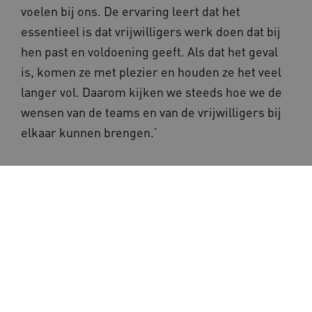
voelen bij ons. De ervaring leert dat het
essentieel is dat vrijwilligers werk doen dat bij
hen past en voldoening geeft. Als dat het geval
is, komen ze met plezier en houden ze het veel
langer vol. Daarom kijken we steeds hoe we de
wensen van de teams en van de vrijwilligers bij
elkaar kunnen brengen.’
Lees meer over inzet van
informele zorg
Lees ook het
artikel over de presentatie
die zorgorganisatie WZH gaf tijdens het
webinar
.
Bekijk het filmpje waarin
vrijwilligers