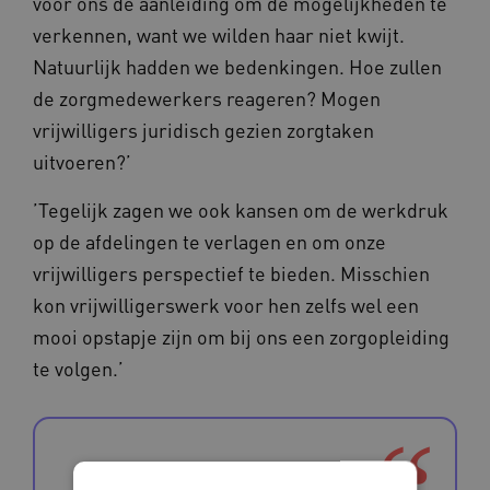
voor ons de aanleiding om de mogelijkheden te
verkennen, want we wilden haar niet kwijt.
Natuurlijk hadden we bedenkingen. Hoe zullen
de zorgmedewerkers reageren? Mogen
vrijwilligers juridisch gezien zorgtaken
uitvoeren?’
’Tegelijk zagen we ook kansen om de werkdruk
op de afdelingen te verlagen en om onze
vrijwilligers perspectief te bieden. Misschien
kon vrijwilligerswerk voor hen zelfs wel een
mooi opstapje zijn om bij ons een zorgopleiding
te volgen.’