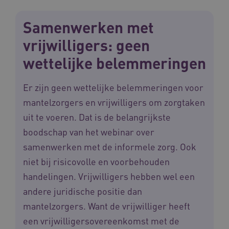
Naam
Provider
/
Domein
Ve
UMB_SESSION
www.waardigheidentrots.nl
Samenwerken met
vrijwilligers: geen
wettelijke belemmeringen
BCSessionID
vilans.blueconic.net
Er zijn geen wettelijke belemmeringen voor
mantelzorgers en vrijwilligers om zorgtaken
uit te voeren. Dat is de belangrijkste
boodschap van het webinar over
__Secure-ROLLOUT_TOKEN
.youtube.com
5 
samenwerken met de informele zorg. Ook
Google Privacy Policy
niet bij risicovolle en voorbehouden
ARRAffinity
Microsoft Corporation
.waardigheidentrots.nl
handelingen. Vrijwilligers hebben wel een
andere juridische positie dan
mantelzorgers. Want de vrijwilliger heeft
een vrijwilligersovereenkomst met de