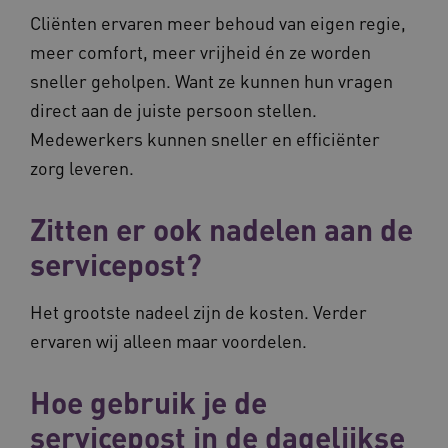
ervoor dat de website werkt. Deze cookies
Cliënten ervaren meer behoud van eigen regie,
worden altijd geplaatst en maken geen inbreuk
op uw privacy.
meer comfort, meer vrijheid én ze worden
Naam
Provider
/
Domein
Ve
sneller geholpen. Want ze kunnen hun vragen
UMB_SESSION
www.waardigheidentrots.nl
direct aan de juiste persoon stellen.
Medewerkers kunnen sneller en efficiënter
zorg leveren.
BCSessionID
vilans.blueconic.net
Zitten er ook nadelen aan de
servicepost?
Het grootste nadeel zijn de kosten. Verder
ervaren wij alleen maar voordelen.
__Secure-ROLLOUT_TOKEN
.youtube.com
5 
Google Privacy Policy
ARRAffinity
Microsoft Corporation
Hoe gebruik je de
.waardigheidentrots.nl
servicepost in de dagelijkse