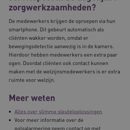
zorgwerkzaamheden?
De medewerkers krijgen de oproepen via hun
smartphone. Dit gebeurt automatisch als
CookieScriptConsent
CookieScript
www.waardigheidentrots.nl
cliënten wakker worden, omdat er
bewegingsdetectie aanwezig is in de kamers.
Hierdoor hebben medewerkers een extra paar
ogen. Doordat cliënten ook contact kunnen
AWSALBCORS
Amazon.com Inc.
maken met de welzijnsmedewerkers is er extra
m906.waardigheidentrots.nl
ruimte voor welzijn.
Meer weten
Alles over slimme sleuteloplossingen
VISITOR_PRIVACY_METADATA
5 
YouTube
.youtube.com
Voor meer informatie over de
polsalarmering neem contact op met