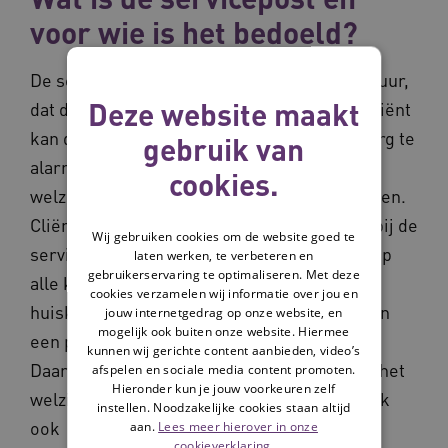
voor wie is het bedoeld?
De servicepost is een soort kastje aan de muur,
Deze website maakt
dat de domotica in de kamer bestuurt. De cliënt
kan de servicepost ook gebruiken om de zorg te
gebruik van
alarmeren, contact te leggen met de
cookies.
welzijnsmedewerkers en de zorg op te roepen.
Cliënten kunnen met al hun vragen terecht bij de
Wij gebruiken cookies om de website goed te
servicepost. De kastjes hangen niet alleen op
laten werken, te verbeteren en
gebruikerservaring te optimaliseren. Met deze
alle kamers van de cliënten, maar ook in de
cookies verzamelen wij informatie over jou en
huiskamers. De servicepost is onderdeel van
jouw internetgedrag op onze website, en
mogelijk ook buiten onze website. Hiermee
een pakket geavanceerde zorgtechnologie.
kunnen wij gerichte content aanbieden, video’s
Daarmee optimaliseren we nu op 5 locaties het
afspelen en sociale media content promoten.
Hieronder kun je jouw voorkeuren zelf
welzijn en de eigen regie van cliënten. Bekijk
instellen. Noodzakelijke cookies staan altijd
ook
aan.
Lees meer hierover in onze
cookieverklaring.