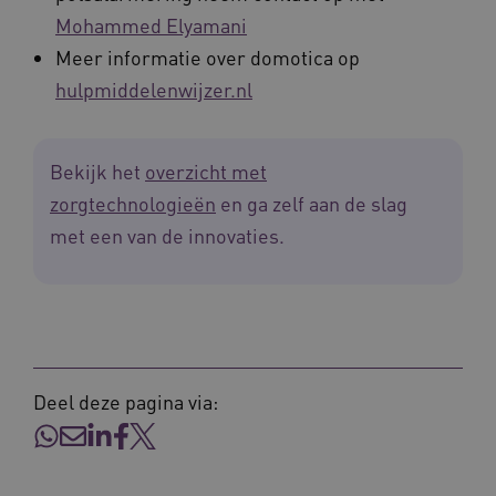
Mohammed Elyamani
Meer informatie over domotica op
hulpmiddelenwijzer.nl
ARRAffinitySameSite
Microsoft Corporation
Bekijk het
overzicht met
.waardigheidentrots.nl
zorgtechnologieën
en ga zelf aan de slag
met een van de innovaties.
AWSALBCORS
Amazon.com Inc.
vilans.blueconic.net
Deel deze pagina via:
__Secure-YNID
.youtube.com
5 