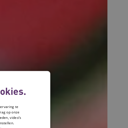
okies.
ervaring te
drag op onze
eden, video’s
nstellen.