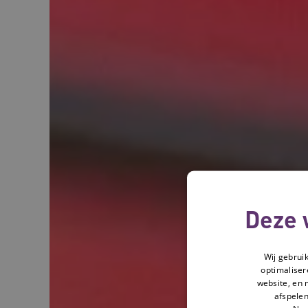
Deze 
Wij gebrui
optimaliser
website, en 
afspelen