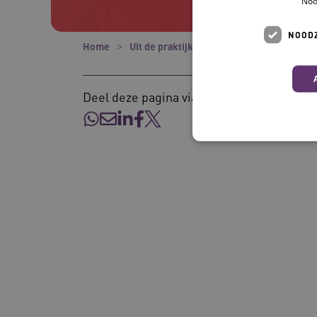
Noo
NOODZ
Home
Uit de praktijk
Videoserie: Hoe gaan 
Deel deze pagina via:
Deze functionele en technis
uw privacy.
Naam
UMB_SESSION
BCSessionID