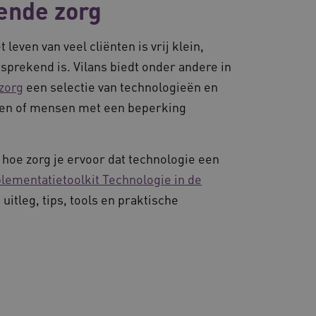
rende zorg
ter worden afgehandeld.
dsondersteuning met
-update, maken we extra
even van veel cliënten is vrij klein,
van deze op duur
s genaamd AWSALBCORS
sprekend is. Vilans biedt onder andere in
 zorg
een selectie van technologieën en
eren of mensen met een beperking
 prestaties en
e website-gebruikers op te
varing te verbeteren. Het
t verzamelen van analytics
 hoe zorg je ervoor dat technologie een
uikers omgaan met de
lementatietoolkit Technologie in de
itleg, tips, tools en praktische
Universal Analytics - wat
gemeen gebruikte
gedrag en voorkeuren bij
ordt gebruikt om unieke
ing te bieden.
lekeurig gegenereerd
 opgenomen in elk
rverkeer toe te wijzen om
kt om bezoekers-, sessie-
te laten verlopen. Met een
de analyserapporten van
welke server op dit
De gegenereerde