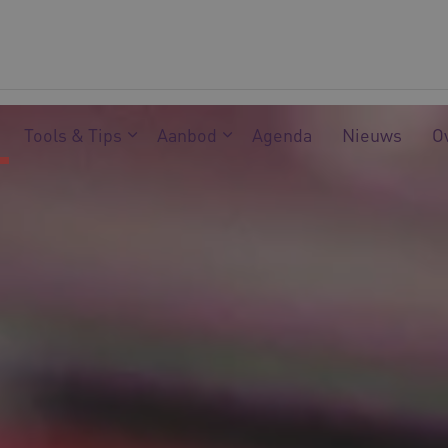
Tools & Tips
Aanbod
Agenda
Nieuws
O