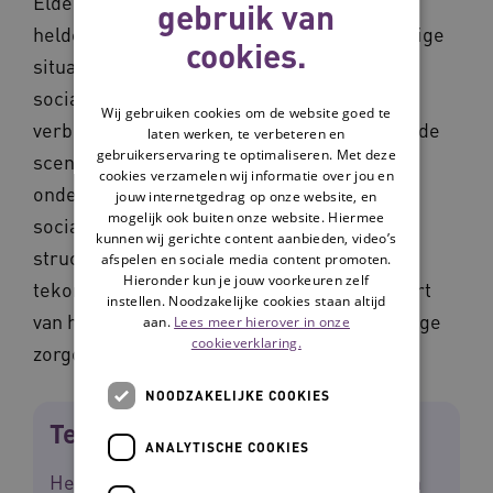
Elde Maasduinen (ZGEM), die de scenario’s
gebruik van
helder in kaart bracht. Scenario 1 is de huidige
cookies.
situatie in de meeste verpleeghuizen: het
sociale netwerk voelt zich welkom en kan
Wij gebruiken cookies om de website goed te
verbinding met de naaste maken. De volgende
laten werken, te verbeteren en
gebruikerservaring te optimaliseren. Met deze
scenario’s gaan van ‘het sociale netwerk
cookies verzamelen wij informatie over jou en
ondersteunt het team incidenteel’ via ‘het
jouw internetgedrag op onze website, en
mogelijk ook buiten onze website. Hiermee
sociale netwerk ondersteunt het team
kunnen wij gerichte content aanbieden, video’s
structureel’ tot ‘het sociale netwerk vult het
afspelen en sociale media content promoten.
Hieronder kun je jouw voorkeuren zelf
tekort aan fte’s in’. Dat komt dicht in de buurt
instellen. Noodzakelijke cookies staan altijd
van het ‘team van de toekomst’ waar sommige
aan.
Lees meer hierover in onze
cookieverklaring.
zorgorganisaties van dromen:
NOODZAKELIJKE COOKIES
Team van de toekomst
ANALYTISCHE COOKIES
Het team van de toekomst is een team van