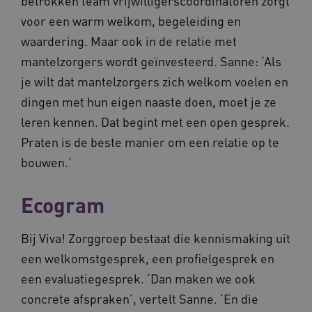
betrokken team vrijwilligerscoördinatoren zorgt
voor een warm welkom, begeleiding en
waardering. Maar ook in de relatie met
BCSessionID
vilans.blueconic.net
mantelzorgers wordt geïnvesteerd. Sanne: ‘Als
je wilt dat mantelzorgers zich welkom voelen en
dingen met hun eigen naaste doen, moet je ze
leren kennen. Dat begint met een open gesprek.
Praten is de beste manier om een relatie op te
__Secure-ROLLOUT_TOKEN
.youtube.com
5 
bouwen.’
Google Privacy Policy
ARRAffinity
Microsoft Corporation
.waardigheidentrots.nl
Ecogram
Bij Viva! Zorggroep bestaat die kennismaking uit
een welkomstgesprek, een profielgesprek en
een evaluatiegesprek. ‘Dan maken we ook
CookieScriptConsent
CookieScript
concrete afspraken’, vertelt Sanne. ‘En die
www.waardigheidentrots.nl