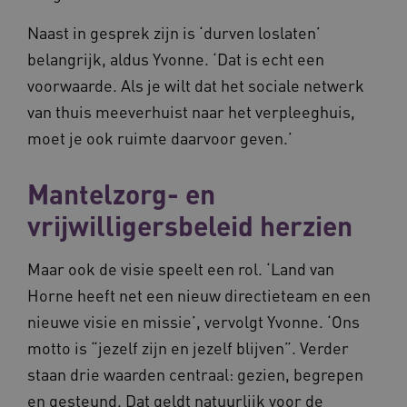
Naast in gesprek zijn is ‘durven loslaten’
belangrijk, aldus Yvonne. ‘Dat is echt een
voorwaarde. Als je wilt dat het sociale netwerk
van thuis meeverhuist naar het verpleeghuis,
moet je ook ruimte daarvoor geven.’
YSC
Sessie
Google LLC
.youtube.com
Mantelzorg- en
_ga_6B560G1Y8F
.waardigheidentrots.nl
1 jaar 1
maand
vrijwilligersbeleid herzien
VISITOR_INFO1_LIVE
5 maanden
Google LLC
_ga_NWZZME161M
.waardigheidentrots.nl
1 jaar 1
Maar ook de visie speelt een rol. ‘Land van
weken
.youtube.com
maand
Horne heeft net een nieuw directieteam en een
nieuwe visie en missie’, vervolgt Yvonne. ‘Ons
ga_session_duration
www.waardigheidentrots.nl
29 minute
motto is “jezelf zijn en jezelf blijven”. Verder
59 seconde
staan drie waarden centraal: gezien, begrepen
en gesteund. Dat geldt natuurlijk voor de