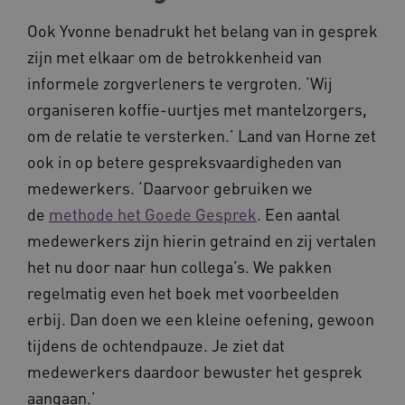
Ook Yvonne benadrukt het belang van in gesprek
zijn met elkaar om de betrokkenheid van
informele zorgverleners te vergroten. ‘Wij
organiseren koffie-uurtjes met mantelzorgers,
om de relatie te versterken.’ Land van Horne zet
Naam
Provider
/
Domein
Vervaldat
ook in op betere gespreksvaardigheden van
_ga
1 jaar 1
Google LLC
medewerkers. ‘Daarvoor gebruiken we
maand
.waardigheidentrots.nl
Naam
Provider
/
Domein
Vervaldat
de
methode het Goede Gesprek
. Een aantal
FPID
1 jaar 1
Google
medewerkers zijn hierin getraind en zij vertalen
maand
.waardigheidentrots.nl
het nu door naar hun collega’s. We pakken
regelmatig even het boek met voorbeelden
erbij. Dan doen we een kleine oefening, gewoon
AWSALB
1 week
Amazon.com Inc.
m906.waardigheidentrots.nl
tijdens de ochtendpauze. Je ziet dat
medewerkers daardoor bewuster het gesprek
aangaan.’