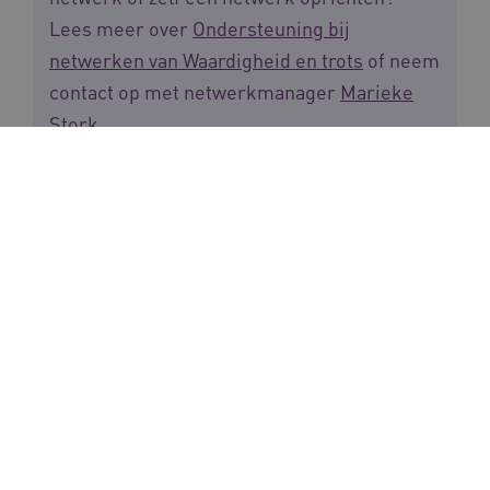
Lees meer over
Ondersteuning bij
netwerken van Waardigheid en trots
of neem
contact op met netwerkmanager
Marieke
Stork
.
Meer weten
Bekijk de tool
‘Samenwerken met
informele zorg: verwanten en vrijwilligers’
Bekijk de tool
‘Het sociale netwerk in kaart
met een ecogram’
Deel deze pagina via: