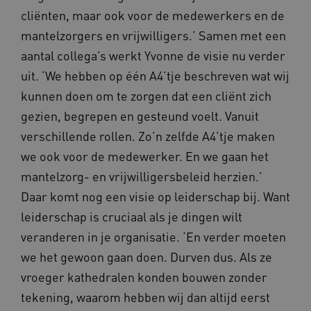
cliënten, maar ook voor de medewerkers en de
BCSessionID
m906.waardigheidentrots.nl
1 jaar 1
mantelzorgers en vrijwilligers.’ Samen met een
maand
_ga_G3VHK6CSBS
.waardigheidentrots.nl
1 jaar 1
aantal collega’s werkt Yvonne de visie nu verder
maand
uit. ‘We hebben op één A4’tje beschreven wat wij
kunnen doen om te zorgen dat een cliënt zich
gezien, begrepen en gesteund voelt. Vanuit
verschillende rollen. Zo’n zelfde A4’tje maken
we ook voor de medewerker. En we gaan het
BCSessionID
www.waardigheidentrots.nl
Sessie
mantelzorg- en vrijwilligersbeleid herzien.’
Daar komt nog een visie op leiderschap bij. Want
leiderschap is cruciaal als je dingen wilt
veranderen in je organisatie. ‘En verder moeten
we het gewoon gaan doen. Durven dus. Als ze
vroeger kathedralen konden bouwen zonder
tekening, waarom hebben wij dan altijd eerst