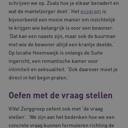
schrijven we op. Zoals hoe je elkaar benadert en
wat de mantelzorger doet.’ Het
ecogram
is
bijvoorbeeld een mooie manier om inzichtelijk
te krijgen wie belangrijk is voor een bewoner.
AWSALBCORS
Amazon.com Inc.
m906.waardigheidentrots.nl
‘Dat kan een naaste zijn, maar ook de buurman
met wie de bewoner altijd een krantje deelde.’
Op locatie Heemswijk is onlangs de Suite
ingericht, een romantische kamer voor
intimiteit en seksualiteit. ‘Ook daarover moet je
VISITOR_PRIVACY_METADATA
5 
YouTube
direct in het begin praten.’
.youtube.com
Oefen met de vraag stellen
ViVa! Zorggroep oefent ook met ‘de vraag
stellen’. ‘We zijn aan het bedenken hoe we een
concrete vraag kunnen formuleren richting de