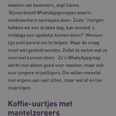
ARRAffinitySameSite
Microsoft Corporation
naasten van bewoners, zegt Sanne.
.waardigheidentrots.nl
‘Bijvoorbeeld WhatsAppgroepjes waarin
medewerkers oproepjes doen. Zoals “morgen
hebben we een drukke dag, kan iemand ’s
middags een spelletje komen doen?” Mensen
AWSALBCORS
Amazon.com Inc.
vilans.blueconic.net
zijn echt bereid om te helpen. Maar de vraag
moet wel gesteld worden. Zodat ze weten wat ze
concreet kunnen doen.’ Zo’n WhatsAppgroep
werkt niet alleen goed voor naasten, maar ook
voor jongere vrijwilligers. Die willen meestal
__Secure-YNID
.youtube.com
5 
niet ergens aan vast zitten, maar wel af en toe
inspringen.
FPLC
.waardigheidentrots.nl
Koffie-uurtjes met
mantelzorgers