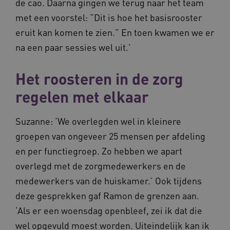
de cao. Daarna gingen we terug naar het team
VISITOR_PRIVACY_METADATA
5 
YouTube
.youtube.com
met een voorstel: “Dit is hoe het basisrooster
eruit kan komen te zien.” En toen kwamen we er
na een paar sessies wel uit.’
Het roosteren in de zorg
regelen met elkaar
ARRAffinitySameSite
Microsoft Corporation
.waardigheidentrots.nl
Suzanne: ‘We overlegden wel in kleinere
groepen van ongeveer 25 mensen per afdeling
en per functiegroep. Zo hebben we apart
overlegd met de zorgmedewerkers en de
medewerkers van de huiskamer.’ Ook tijdens
AWSALBCORS
Amazon.com Inc.
vilans.blueconic.net
deze gesprekken gaf Ramon de grenzen aan.
‘Als er een woensdag openbleef, zei ik dat die
wel opgevuld moest worden. Uiteindelijk kan ik