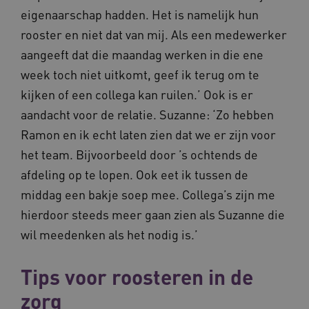
eigenaarschap hadden. Het is namelijk hun
VISITOR_INFO1_LIVE
5 maanden
Google LLC
rooster en niet dat van mij. Als een medewerker
_ga_NWZZME161M
.waardigheidentrots.nl
1 jaar 1
weken
.youtube.com
maand
aangeeft dat die maandag werken in die ene
week toch niet uitkomt, geef ik terug om te
ga_session_duration
www.waardigheidentrots.nl
29 minute
kijken of een collega kan ruilen.’ Ook is er
59 seconde
aandacht voor de relatie. Suzanne: ‘Zo hebben
Ramon en ik echt laten zien dat we er zijn voor
het team. Bijvoorbeeld door ’s ochtends de
afdeling op te lopen. Ook eet ik tussen de
BCSessionID
m906.waardigheidentrots.nl
1 jaar 1
maand
_ga_G3VHK6CSBS
.waardigheidentrots.nl
1 jaar 1
middag een bakje soep mee. Collega’s zijn me
maand
hierdoor steeds meer gaan zien als Suzanne die
wil meedenken als het nodig is.’
Tips voor roosteren in de
zorg
BCSessionID
www.waardigheidentrots.nl
Sessie