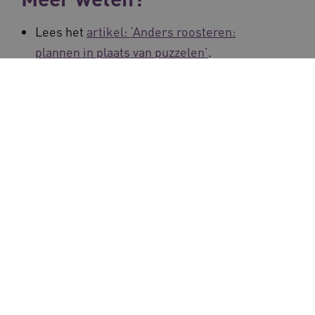
Lees het
artikel: ‘Anders roosteren:
plannen in plaats van puzzelen’
.
Bekijk de vlog over de
sessie: ‘Een
passend rooster: hoe doe je dat samen?’
Lees het
artikel: ‘Met personeelsplanning
werken aan behoud van medewerkers’
.
Deel deze pagina via:
Inschrijven nieuwsbrief