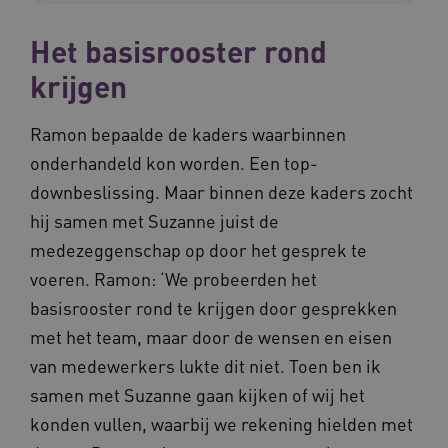
Google Privacy Policy
ARRAffinity
Microsoft Corporation
.waardigheidentrots.nl
Het basisrooster rond
krijgen
Ramon bepaalde de kaders waarbinnen
onderhandeld kon worden. Een top-
CookieScriptConsent
CookieScript
downbeslissing. Maar binnen deze kaders zocht
www.waardigheidentrots.nl
hij samen met Suzanne juist de
medezeggenschap op door het gesprek te
voeren. Ramon: ‘We probeerden het
basisrooster rond te krijgen door gesprekken
AWSALBCORS
Amazon.com Inc.
m906.waardigheidentrots.nl
met het team, maar door de wensen en eisen
van medewerkers lukte dit niet. Toen ben ik
samen met Suzanne gaan kijken of wij het
konden vullen, waarbij we rekening hielden met