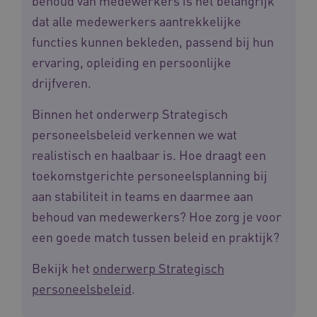
behoud van medewerkers is het belangrijk
Noodzakelijke cookies
Analytische cookies
dat alle medewerkers aantrekkelijke
Marketing cookies
functies kunnen bekleden, passend bij hun
Deze functionele en technische cookies zorgen
ervaring, opleiding en persoonlijke
ervoor dat de website werkt. Deze cookies
worden altijd geplaatst en maken geen inbreuk
drijfveren.
op uw privacy.
Naam
Provider
/
Domein
Ve
Binnen het onderwerp Strategisch
UMB_SESSION
www.waardigheidentrots.nl
personeelsbeleid verkennen we wat
realistisch en haalbaar is. Hoe draagt een
toekomstgerichte personeelsplanning bij
aan stabiliteit in teams en daarmee aan
BCSessionID
vilans.blueconic.net
behoud van medewerkers? Hoe zorg je voor
een goede match tussen beleid en praktijk?
Bekijk het
onderwerp Strategisch
personeelsbeleid
.
__Secure-ROLLOUT_TOKEN
.youtube.com
5 