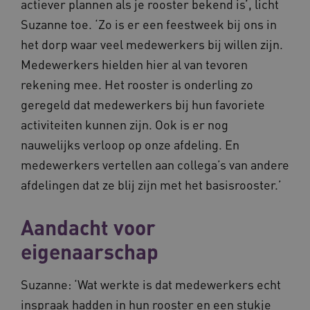
actiever plannen als je rooster bekend is’, licht
FPID
1 jaar 1
Google
maand
.waardigheidentrots.nl
Suzanne toe. ‘Zo is er een feestweek bij ons in
het dorp waar veel medewerkers bij willen zijn.
Medewerkers hielden hier al van tevoren
rekening mee. Het rooster is onderling zo
AWSALB
1 week
Amazon.com Inc.
m906.waardigheidentrots.nl
geregeld dat medewerkers bij hun favoriete
activiteiten kunnen zijn. Ook is er nog
nauwelijks verloop op onze afdeling. En
medewerkers vertellen aan collega’s van andere
afdelingen dat ze blij zijn met het basisrooster.’
Aandacht voor
eigenaarschap
YSC
Sessie
Google LLC
.youtube.com
Suzanne: ‘Wat werkte is dat medewerkers echt
_ga_6B560G1Y8F
.waardigheidentrots.nl
1 jaar 1
maand
inspraak hadden in hun rooster en een stukje