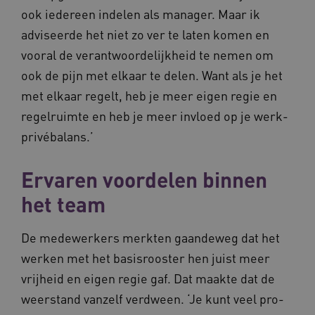
ook iedereen indelen als manager. Maar ik
adviseerde het niet zo ver te laten komen en
__Secure-YNID
.youtube.com
5 
vooral de verantwoordelijkheid te nemen om
FPLC
.waardigheidentrots.nl
ook de pijn met elkaar te delen. Want als je het
met elkaar regelt, heb je meer eigen regie en
regelruimte en heb je meer invloed op je werk-
privébalans.’
Ervaren voordelen binnen
het team
De medewerkers merkten gaandeweg dat het
werken met het basisrooster hen juist meer
Naam
Provider
/
Domein
Vervaldat
vrijheid en eigen regie gaf. Dat maakte dat de
_ga
1 jaar 1
Google LLC
weerstand vanzelf verdween. ‘Je kunt veel pro-
maand
.waardigheidentrots.nl
Naam
Provider
/
Domein
Vervaldat