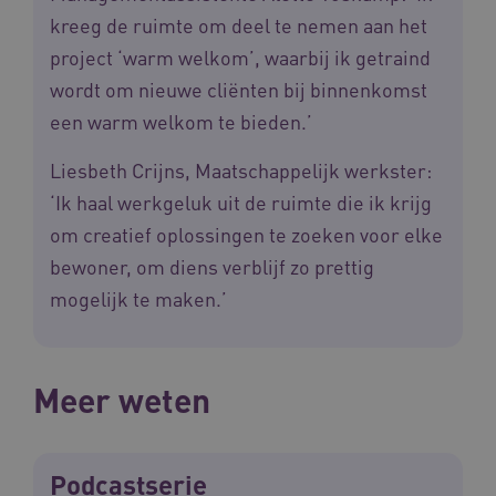
kreeg de ruimte om deel te nemen aan het
project ‘warm welkom’, waarbij ik getraind
wordt om nieuwe cliënten bij binnenkomst
een warm welkom te bieden.’
Liesbeth Crijns, Maatschappelijk werkster:
‘Ik haal werkgeluk uit de ruimte die ik krijg
om creatief oplossingen te zoeken voor elke
bewoner, om diens verblijf zo prettig
mogelijk te maken.’
Naam
Provider
/
Domein
Vervaldat
_ga
1 jaar 1
Google LLC
maand
.waardigheidentrots.nl
Naam
Provider
/
Domein
Vervaldat
FPID
1 jaar 1
Google
Meer weten
maand
.waardigheidentrots.nl
Podcastserie