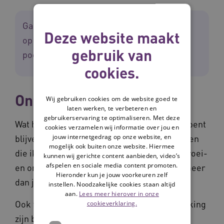
Ga naar ons kanaal
Deze website maakt
op
SoundCloud
of
Spotify
om de volledige
gebruik van
podcastserie te beluisteren.
cookies.
Ontwikkelmogelijkheden
Wij gebruiken cookies om de website goed te
laten werken, te verbeteren en
gebruikerservaring te optimaliseren. Met deze
Wat heeft ervoor gezorgd dat jij al die jaren bent
cookies verzamelen wij informatie over jou en
jouw internetgedrag op onze website, en
blijven werken in de zorg? Andrea: ‘De kansen
mogelijk ook buiten onze website. Hiermee
die ik heb gekregen. Er waren overal doorgroei-
kunnen wij gerichte content aanbieden, video’s
afspelen en sociale media content promoten.
en ontwikkelmogelijkheden. Je kan soms meer
Hieronder kun je jouw voorkeuren zelf
dan je denkt, ook als je boven de 50 bent.
instellen. Noodzakelijke cookies staan altijd
aan.
Lees meer hierover in onze
Ook fijne collega’s en een goede samenwerking
cookieverklaring.
zijn belangrijk. Je moet elkaar aanvullen en