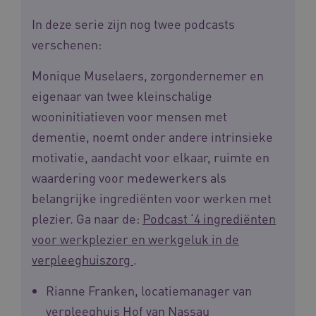
AWSALB
1 week
Amazon.com Inc.
m906.waardigheidentrots.nl
In deze serie zijn nog twee podcasts
verschenen:
Monique Muselaers, zorgondernemer en
eigenaar van twee kleinschalige
wooninitiatieven voor mensen met
dementie, noemt onder andere intrinsieke
motivatie, aandacht voor elkaar, ruimte en
waardering voor medewerkers als
YSC
Sessie
belangrijke ingrediënten voor werken met
Google LLC
.youtube.com
_ga_6B560G1Y8F
.waardigheidentrots.nl
1 jaar 1
plezier. Ga naar de:
Podcast ‘4 ingrediënten
maand
voor werkplezier en werkgeluk in de
verpleeghuiszorg
.
VISITOR_INFO1_LIVE
5 maanden
Google LLC
_ga_NWZZME161M
.waardigheidentrots.nl
1 jaar 1
weken
.youtube.com
maand
Rianne Franken, locatiemanager van
verpleeghuis Hof van Nassau