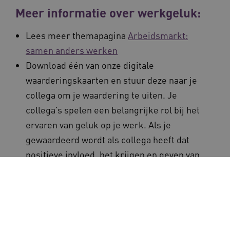
Meer informatie over werkgeluk:
Lees meer themapagina
Arbeidsmarkt:
samen anders werken
Download één van onze digitale
waarderingskaarten en stuur deze naar je
collega om je waardering te uiten. Je
collega’s spelen een belangrijke rol bij het
ervaren van geluk op je werk. Als je
gewaardeerd wordt als collega heeft dat
positieve invloed, het krijgen en geven van
waardering is daarom erg belangrijk. Kijk
op:
Stuur een digitale waarderingskaart