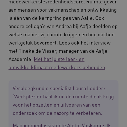
medewerkerstevredenheidscore. Ruimte geven
aan mensen voor vakmanschap en ontwikkeling
is één van de kernprincipes van Aafje. Ook
andere collega’s van Andrea bij Aafje deelden op
ARRAffinitySameSite
Microsoft Corporation
.waardigheidentrots.nl
welke manier zij ruimte krijgen en hoe dat hun
werkgeluk bevordert. Lees ook het interview
met Tineke de Visser, manager van de Aafje
Academie:
Met het juiste leer- en
ontwikkelklimaat medewerkers behouden
.
AWSALBCORS
Amazon.com Inc.
vilans.blueconic.net
Verpleegkundig specialist Laura Lodder:
‘Werkplezier haal ik uit de ruimte die ik krijg
voor het opzetten en uitvoeren van een
onderzoek om de nazorg te verbeteren.’
__Secure-YNID
.youtube.com
5 
FPLC
.waardigheidentrots.nl
Managementassistente Alette Voskamp: ‘Ik