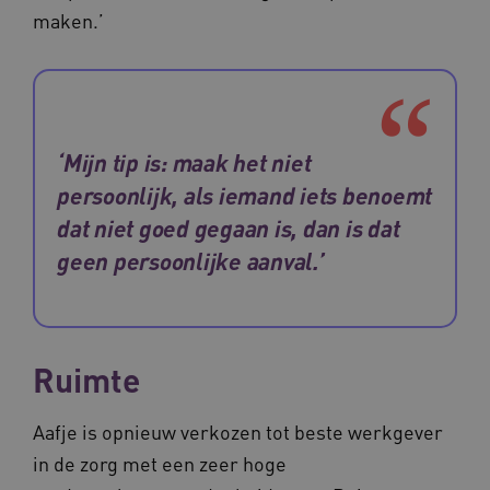
maken.’
CookieScriptConsent
CookieScript
www.waardigheidentrots.nl
‘Mijn tip is: maak het niet
persoonlijk, als iemand iets benoemt
AWSALBCORS
Amazon.com Inc.
dat niet goed gegaan is, dan is dat
m906.waardigheidentrots.nl
geen persoonlijke aanval.’
Ruimte
VISITOR_PRIVACY_METADATA
5 
YouTube
.youtube.com
Aafje is opnieuw verkozen tot beste werkgever
in de zorg met een zeer hoge