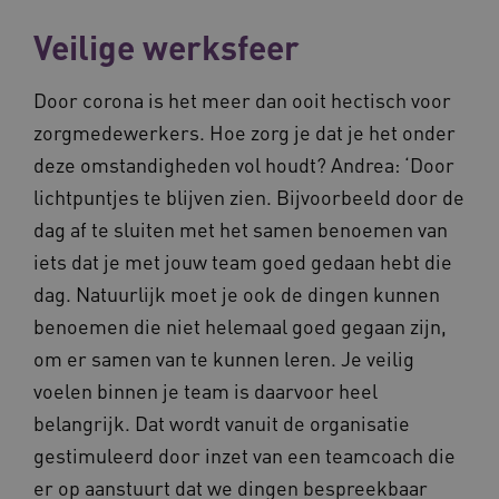
op uw privacy.
Veilige werksfeer
Naam
Provider
/
Domein
Ve
UMB_SESSION
www.waardigheidentrots.nl
Door corona is het meer dan ooit hectisch voor
zorgmedewerkers. Hoe zorg je dat je het onder
deze omstandigheden vol houdt? Andrea: ‘Door
BCSessionID
vilans.blueconic.net
lichtpuntjes te blijven zien. Bijvoorbeeld door de
dag af te sluiten met het samen benoemen van
iets dat je met jouw team goed gedaan hebt die
dag. Natuurlijk moet je ook de dingen kunnen
benoemen die niet helemaal goed gegaan zijn,
__Secure-ROLLOUT_TOKEN
.youtube.com
5 
om er samen van te kunnen leren. Je veilig
Google Privacy Policy
ARRAffinity
voelen binnen je team is daarvoor heel
Microsoft Corporation
.waardigheidentrots.nl
belangrijk. Dat wordt vanuit de organisatie
gestimuleerd door inzet van een teamcoach die
er op aanstuurt dat we dingen bespreekbaar