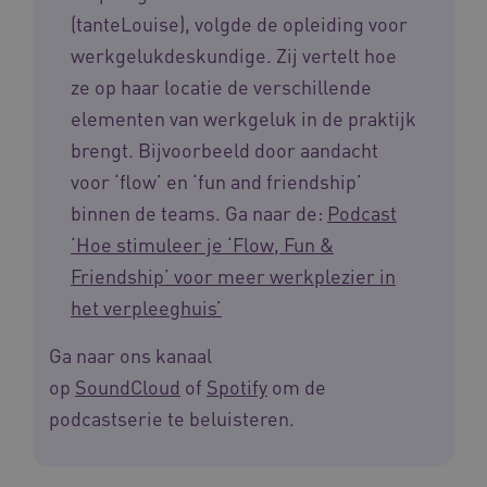
(tanteLouise), volgde de opleiding voor
ga_session_duration
www.waardigheidentrots.nl
29 minute
59 seconde
werkgelukdeskundige. Zij vertelt hoe
ze op haar locatie de verschillende
elementen van werkgeluk in de praktijk
brengt. Bijvoorbeeld door aandacht
BCSessionID
m906.waardigheidentrots.nl
1 jaar 1
maand
_ga_G3VHK6CSBS
.waardigheidentrots.nl
1 jaar 1
voor ‘flow’ en ‘fun and friendship’
maand
binnen de teams. Ga naar de:
Podcast
‘Hoe stimuleer je ‘Flow, Fun &
Friendship’ voor meer werkplezier in
het verpleeghuis’
Ga naar ons kanaal
BCSessionID
www.waardigheidentrots.nl
Sessie
op
SoundCloud
of
Spotify
om de
podcastserie te beluisteren.