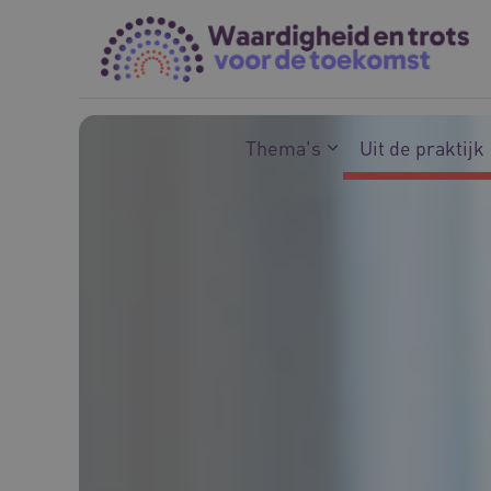
Naar hoofdinhoud
Naar footer
Thema's
Uit de praktijk