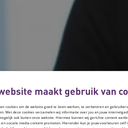
website maakt gebruik van co
ken cookies om de website goed te laten werken, te verbeteren en gebruikers
en. Met deze cookies verzamelen wij informatie over jou en jouw internetge
mogelijk ook buiten onze website. Hiermee kunnen wij gerichte content aanbi
 en sociale media content promoten. Hieronder kun je jouw voorkeuren zelf i