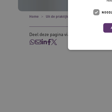
Noo
NOODZ
Home
Uit de praktijk
Podcast: hoe stimuleer
Deel deze pagina via:
Deze functionele en technis
uw privacy.
Naam
UMB_SESSION
BCSessionID