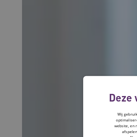
Deze 
Wij gebrui
optimaliser
website, en 
afspelen