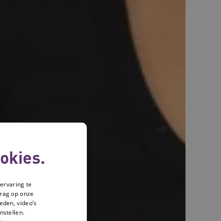
okies.
ervaring te
drag op onze
eden, video’s
nstellen.