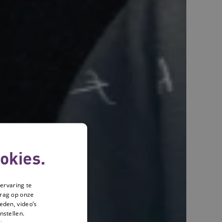
okies.
ervaring te
drag op onze
eden, video’s
nstellen.