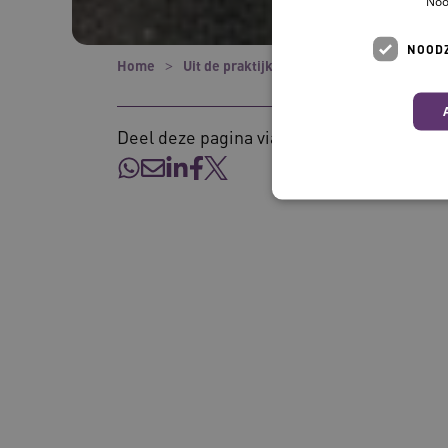
Noo
NOODZ
Home
Uit de praktijk
Livio: doorloop de hele
Deel deze pagina via:
Deze functionele en technis
uw privacy.
Naam
UMB_SESSION
BCSessionID