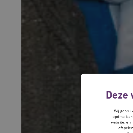
Deze 
Wij gebrui
optimaliser
website, en 
afspelen