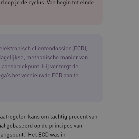
loop je de cyclus. Van begin tot einde.
iëntie en prestaties.
 websites die draaien op
. Het wordt gebruikt voor
en dat de verzoeken om
rowsesessie naar dezelfde
 elektronisch cliëntendossier (ECD),
 de Cookie-Script.com-
van bezoekers te
agelijkse, methodische manier van
 Cookie-Script.com is
n.
t aanspreekpunt. Hij verzorgt de
dsondersteuning met
ega’s het vernieuwde ECD aan te
-update, maken we extra
van deze op duur
s genaamd AWSALBCORS
de toestemming van de
un interactie met de site
evens over de toestemming
ot verschillende
maatregelen kans om tachtig procent van
odat hun voorkeuren
ige sessies.
maal gebaseerd op de principes van
re als hostingplatform en
gangspunt.’ Het ECD was in
ng, zorgt deze cookie
oekersbrowsersessie altijd