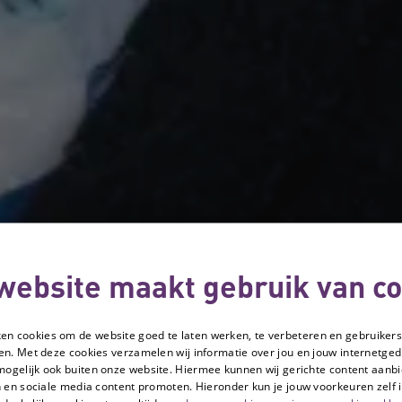
website maakt gebruik van co
ken cookies om de website goed te laten werken, te verbeteren en gebruikers
en. Met deze cookies verzamelen wij informatie over jou en jouw internetge
mogelijk ook buiten onze website. Hiermee kunnen wij gerichte content aanbi
 en sociale media content promoten. Hieronder kun je jouw voorkeuren zelf i