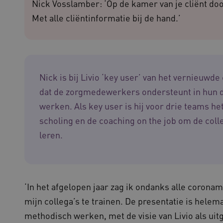
Nick Vosslamber: ‘Op de kamer van je cliënt door
onderhoud voor operationele effic
Met alle cliëntinformatie bij de hand.’
N
.youtube.com
5 maanden 4
weken
cy
Sessie
Deze cookie wordt ingesteld door
Microsoft Corporation
het Windows Azure-cloudplatform
.waardigheidentrots.nl
taakverdeling om ervoor te zorg
bezoekerspagina's tijdens elke b
server worden gerouteerd.
Nick is bij Livio ‘key user’ van het vernieuwde
1 jaar
Deze cookie wordt gebruikt door
CookieScript
service om de cookievoorkeuren 
www.waardigheidentrots.nl
dat de zorgmedewerkers ondersteunt in hun d
onthouden. De cookie-banner van
noodzakelijk om correct te werke
werken. Als key user is hij voor drie teams he
1 week
Voor voortdurende plakkerighei
Amazon.com Inc.
scholing en de coaching on the job om de coll
CORS-use-cases na de Chromium
m906.waardigheidentrots.nl
plakkerigheidscookies voor elk 
leren.
gebaseerde plakkeringsfunctie
(ALB).
ATA
5 maanden 4
Deze cookie wordt gebruikt om 
YouTube
weken
gebruiker en privacykeuzes voor h
.youtube.com
op te slaan. Het registreert geg
van de bezoeker met betrekking t
‘In het afgelopen jaar zag ik ondanks alle corona
privacybeleid en instellingen, z
worden gerespecteerd in toekomst
mijn collega’s te trainen. De presentatie is hele
Sessie
Bij het gebruik van Microsoft Azu
Microsoft Corporation
methodisch werken, met de visie van Livio als uit
het inschakelen van load balanci
.waardigheidentrots.nl
ervoor dat verzoeken van één bez