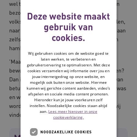
wel tien op een dag', zegt Bart. 'Bewoners en
bezoekers kunnen van alles doen: tuinieren,
Deze website maakt
volksdansen, zingen, theater maken, wandelen,
gebruik van
naar een terrasje gaan, noem maar op. We gaan
cookies.
zelfs ’s avonds met ze naar de ijssalon of een
hamburger eten.'
Wij gebruiken cookies om de website goed te
laten werken, te verbeteren en
'Maar: niets moet', zegt Bart. 'Hebben
gebruikerservaring te optimaliseren. Met deze
bewoners en gasten geen zin om mee te doen?
cookies verzamelen wij informatie over jou en
jouw internetgedrag op onze website, en
Dan is dat ook prima. We zijn sowieso wars van
mogelijk ook buiten onze website. Hiermee
betutteling. Hier ben je gewoon wie je altijd was
kunnen wij gerichte content aanbieden, video’s
afspelen en sociale media content promoten.
en word je ook op die manier benaderd. Dat
Hieronder kun je jouw voorkeuren zelf
wordt soms als heel speciaal gezien, maar wij
instellen. Noodzakelijke cookies staan altijd
aan.
Lees meer hierover in onze
vinden het niet meer dan normaal.'
cookieverklaring.
NOODZAKELIJKE COOKIES