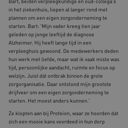
Bart, beiden verpleegkundige en oud-collega’s
in het ziekenhuis, liepen al langer rond met
plannen om een eigen zorgonderneming te
ARRAffinitySameSite
Microsoft Corporation
starten. Bart: 'Mijn vader kreeg tien jaar
.waardigheidentrots.nl
geleden op jonge leeftijd de diagnose
Alzheimer. Hij heeft lange tijd in een
verpleeghuis gewoond. De medewerkers deden
hun werk met liefde, maar wat ik vaak miste was
AWSALBCORS
Amazon.com Inc.
vilans.blueconic.net
tijd, persoonlijke aandacht, ruimte en focus op
welzijn. Juist dát ontbrak binnen de grote
zorgorganisatie. Daar ontstond mijn grootste
drijfveer om een eigen zorgonderneming te
starten. Het moest anders kunnen.'
__Secure-YNID
.youtube.com
5 
Ze klopten aan bij Proteion, waar ze hoorden dat
FPLC
.waardigheidentrots.nl
zich een mooie kans voordeed in hun dorp