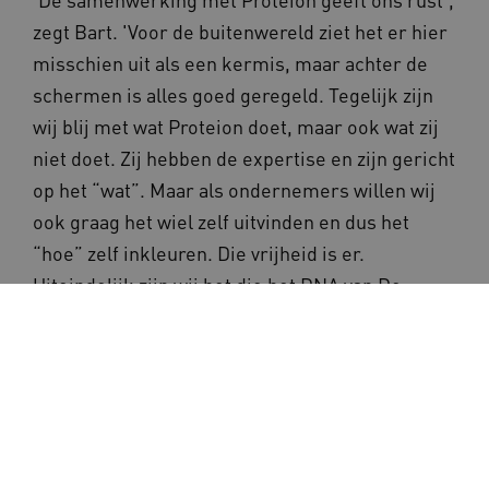
zegt Bart. 'Voor de buitenwereld ziet het er hier
misschien uit als een kermis, maar achter de
schermen is alles goed geregeld. Tegelijk zijn
wij blij met wat Proteion doet, maar ook wat zij
niet doet. Zij hebben de expertise en zijn gericht
op het “wat”. Maar als ondernemers willen wij
ook graag het wiel zelf uitvinden en dus het
“hoe” zelf inkleuren. Die vrijheid is er.
Uiteindelijk zijn wij het die het DNA van De
Fabriek bepalen, niet Proteion.'
Deel deze pagina via: