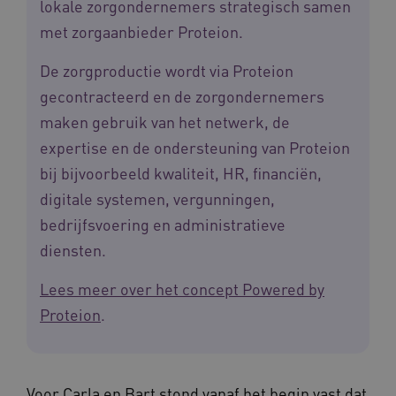
m906.waardigheidentrots.nl
lokale zorgondernemers strategisch samen
met zorgaanbieder Proteion.
De zorgproductie wordt via Proteion
gecontracteerd en de zorgondernemers
maken gebruik van het netwerk, de
expertise en de ondersteuning van Proteion
bij bijvoorbeeld kwaliteit, HR, financiën,
digitale systemen, vergunningen,
bedrijfsvoering en administratieve
YSC
Sessie
Google LLC
.youtube.com
_ga_6B560G1Y8F
.waardigheidentrots.nl
1 jaar 1
diensten.
maand
Lees meer over het concept Powered by
Proteion
.
VISITOR_INFO1_LIVE
5 maanden
Google LLC
_ga_NWZZME161M
.waardigheidentrots.nl
1 jaar 1
weken
.youtube.com
maand
Voor Carla en Bart stond vanaf het begin vast dat
ga_session_duration
www.waardigheidentrots.nl
29 minute