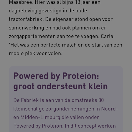
Maasbree. Hier was al bijna 13 jaar een
dagbeleving gevestigd in de oude
tractorfabriek. De eigenaar stond open voor
samenwerking en had ook plannen om er
zorgappartementen aan toe te voegen. Carla:
'Het was een perfecte match en de start van een
mooie plek voor velen.'
Naam
Provider
/
Domein
Vervaldat
Powered by Proteion:
_ga
1 jaar 1
Google LLC
groot ondersteunt klein
maand
.waardigheidentrots.nl
Naam
Provider
/
Domein
Vervaldat
FPID
1 jaar 1
Google
De Fabriek is een van de omstreeks 30
maand
.waardigheidentrots.nl
kleinschalige zorgondernemingen in Noord-
en Midden-Limburg die vallen onder
Powered by Proteion. In dit concept werken
AWSALB
1 week
Amazon.com Inc.