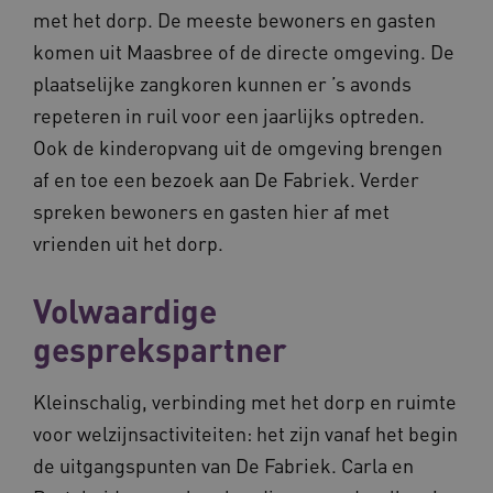
met het dorp. De meeste bewoners en gasten
komen uit Maasbree of de directe omgeving. De
CookieScriptConsent
CookieScript
www.waardigheidentrots.nl
plaatselijke zangkoren kunnen er ’s avonds
repeteren in ruil voor een jaarlijks optreden.
Ook de kinderopvang uit de omgeving brengen
af en toe een bezoek aan De Fabriek. Verder
AWSALBCORS
Amazon.com Inc.
m906.waardigheidentrots.nl
spreken bewoners en gasten hier af met
vrienden uit het dorp.
Volwaardige
gesprekspartner
VISITOR_PRIVACY_METADATA
5 
YouTube
.youtube.com
Kleinschalig, verbinding met het dorp en ruimte
voor welzijnsactiviteiten: het zijn vanaf het begin
de uitgangspunten van De Fabriek. Carla en