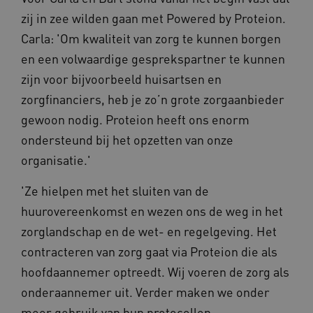
59 seconde
zij in zee wilden gaan met Powered by Proteion.
Carla: 'Om kwaliteit van zorg te kunnen borgen
en een volwaardige gesprekspartner te kunnen
zijn voor bijvoorbeeld huisartsen en
BCSessionID
m906.waardigheidentrots.nl
1 jaar 1
maand
_ga_G3VHK6CSBS
.waardigheidentrots.nl
1 jaar 1
zorgfinanciers, heb je zo’n grote zorgaanbieder
maand
gewoon nodig. Proteion heeft ons enorm
ondersteund bij het opzetten van onze
organisatie.'
'Ze hielpen met het sluiten van de
huurovereenkomst en wezen ons de weg in het
BCSessionID
www.waardigheidentrots.nl
Sessie
zorglandschap en de wet- en regelgeving. Het
contracteren van zorg gaat via Proteion die als
hoofdaannemer optreedt. Wij voeren de zorg als
onderaannemer uit. Verder maken we onder
meer gebruik van hun protocollen,