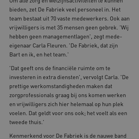
Om alle zorg en welzijnsactiviteiten te kunnen
Naam
Provider
/
Domein
Ve
bieden, zet De Fabriek veel personeel in. Het
UMB_SESSION
www.waardigheidentrots.nl
team bestaat uit 70 vaste medewerkers. Ook aan
vrijwilligers is met 35 mensen geen gebrek. 'Wij
hebben geen managementlagen', zegt mede-
BCSessionID
vilans.blueconic.net
eigenaar Carla Fleuren. 'De Fabriek, dat zijn
Bart en ik, en het team.'
'Dat geeft ons de financiële ruimte om te
investeren in extra diensten', vervolgt Carla. 'De
prettige werkomstandigheden maken dat
__Secure-ROLLOUT_TOKEN
.youtube.com
5 
zorgprofessionals graag bij ons komen werken
Google Privacy Policy
ARRAffinity
Microsoft Corporation
en vrijwilligers zich hier helemaal op hun plek
.waardigheidentrots.nl
voelen. Dat geldt voor ons ook; het voelt als een
tweede thuis.'
Kenmerkend voor De Fabriek is de nauwe band