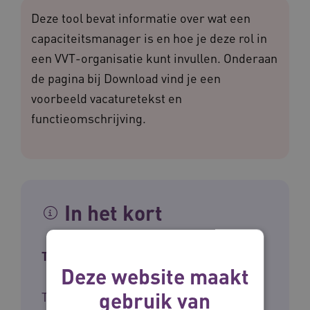
Deze tool bevat informatie over wat een
capaciteitsmanager is en hoe je deze rol in
een VVT-organisatie kunt invullen. Onderaan
de pagina bij Download vind je een
voorbeeld vacaturetekst en
functieomschrijving.
In het kort
Type tool
Deze website maakt
gebruik van
Toolkit