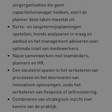
zorgorganisaties die geen
BCSessionID
vilans.blueconic.net
capaciteitsmanager hebben, voert de
planner deze taken meestal uit.
Korte- en langetermijnplanningen
opstellen, trends analyseren in vraag en
aanbod en het management adviseren over
__Secure-ROLLOUT_TOKEN
.youtube.com
5 
optimale inzet van medewerkers.
Google Privacy Policy
Nauw samenwerken met teamleiders,
ARRAffinity
Microsoft Corporation
.waardigheidentrots.nl
planners en HR.
Een sleutelrol spelen in het verbeteren van
processen en het doorvoeren van
innovatieve oplossingen, zoals het
verbeteren van flexpools of zelfroostering.
CookieScriptConsent
CookieScript
Combineren van strategisch inzicht met
www.waardigheidentrots.nl
kennis van de praktijk.