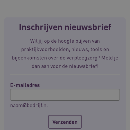
Inschrijven nieuwsbrief
AWSALBCORS
Amazon.com Inc.
vilans.blueconic.net
Wil jij op de hoogte blijven van
praktijkvoorbeelden, nieuws, tools en
bijeenkomsten over de verpleegzorg? Meld je
dan aan voor de nieuwsbrief!
__Secure-YNID
.youtube.com
5 
E-mailadres
FPLC
.waardigheidentrots.nl
naam@bedrijf.nl