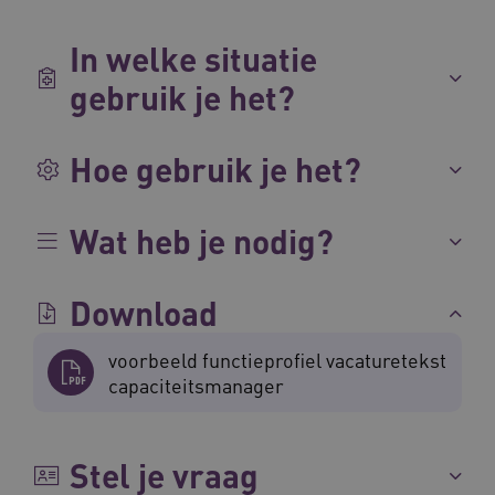
In welke situatie
AWSALBCORS
Amazon.com Inc.
gebruik je het?
m906.waardigheidentrots.nl
Hoe gebruik je het?
Wat heb je nodig?
VISITOR_PRIVACY_METADATA
5 
YouTube
.youtube.com
Download
voorbeeld functieprofiel vacaturetekst
capaciteitsmanager
Stel je vraag
ARRAffinitySameSite
Microsoft Corporation
.waardigheidentrots.nl