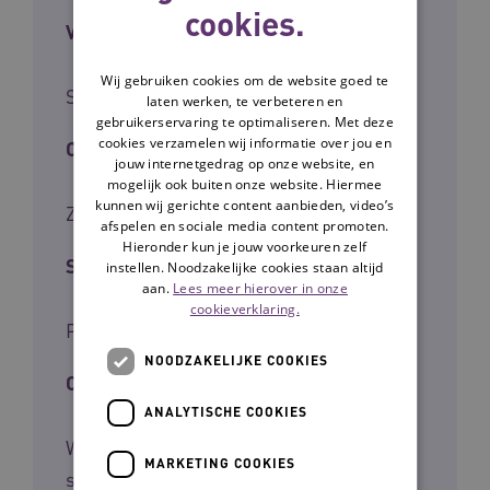
cookies.
Voor wie
Wij gebruiken cookies om de website goed te
Stafmedewerkers
laten werken, te verbeteren en
gebruikerservaring te optimaliseren. Met deze
cookies verzamelen wij informatie over jou en
Cliëntgroep
jouw internetgedrag op onze website, en
mogelijk ook buiten onze website. Hiermee
kunnen wij gerichte content aanbieden, video’s
Zorggebruikers
afspelen en sociale media content promoten.
Hieronder kun je jouw voorkeuren zelf
Soort kennis
instellen. Noodzakelijke cookies staan altijd
aan.
Lees meer hierover in onze
cookieverklaring.
Praktijk
NOODZAKELIJKE COOKIES
Ontwikkelaar
ANALYTISCHE COOKIES
Waardigheid en trots voor de toekomst,
MARKETING COOKIES
samen met Vliegwiel.