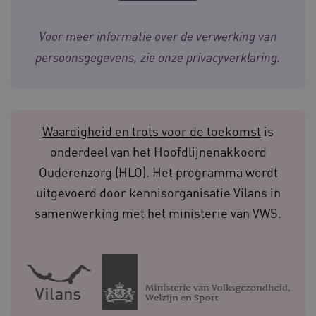
ervoor dat de website werkt. Deze cookies
worden altijd geplaatst en maken geen inbreuk
op uw privacy.
Voor meer informatie over de verwerking van
Naam
Provider
/
Domein
Ve
persoonsgegevens, zie onze
privacyverklaring
.
UMB_SESSION
www.waardigheidentrots.nl
Waardigheid en trots voor de toekomst
is
BCSessionID
vilans.blueconic.net
onderdeel van het Hoofdlijnenakkoord
Ouderenzorg (HLO). Het programma wordt
uitgevoerd door kennisorganisatie Vilans in
samenwerking met het ministerie van VWS.
__Secure-ROLLOUT_TOKEN
.youtube.com
5 
Google Privacy Policy
ARRAffinity
Microsoft Corporation
.waardigheidentrots.nl