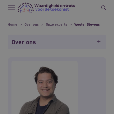
Naar hoofdinhoud
Naar footer
Home
Over ons
Onze experts
Wouter Stevens
Over ons