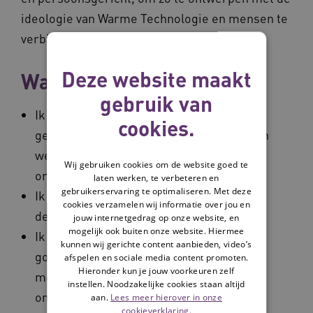
ideologie van Warme Technologie en mensen te
verbinden die het éxtra nodig hebben.
Deze website maakt
Wapenfeiten
gebruik van
Ik heb tijdens mijn studie veelal te maken
cookies.
gehad met multidisciplinaire projecten en
weet goed gebruik te maken van
Wij gebruiken cookies om de website goed te
onderlinge talenten.
laten werken, te verbeteren en
gebruikerservaring te optimaliseren. Met deze
Ik ben afgestudeerd op het onderwerp
cookies verzamelen wij informatie over jou en
dementie en communicatie.
jouw internetgedrag op onze website, en
mogelijk ook buiten onze website. Hiermee
Ik houd ervan om mezelf in de context te
kunnen wij gerichte content aanbieden, video’s
gooien van het probleem om zo vanuit
afspelen en sociale media content promoten.
Hieronder kun je jouw voorkeuren zelf
meerdere perspectieven te kunnen
instellen. Noodzakelijke cookies staan altijd
ontwerpen.
aan.
Lees meer hierover in onze
cookieverklaring.