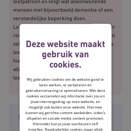
leefpatroon en volgt wat alleenwonende
mensen met bijvoorbeeld dementie of een
verstandelijke beperking doen.
Leefpatroonmonitoring zet je in wanneer er
reden is tot toezicht op afstand. De persoon
Deze website maakt
zelf kan geen veranderingen meer in diens
gebruik van
leefpatroon of gezondheid herkennen of
hierover communiceren. Je ontdekt hier
cookies.
alles over de inzet van
leefpatroonmonitoring.
Wij gebruiken cookies om de website goed te
laten werken, te verbeteren en
gebruikerservaring te optimaliseren. Met deze
cookies verzamelen wij informatie over jou en
jouw internetgedrag op onze website, en
mogelijk ook buiten onze website. Hiermee
kunnen wij gerichte content aanbieden, video’s
In het kort
afspelen en sociale media content promoten.
Hieronder kun je jouw voorkeuren zelf
instellen. Noodzakelijke cookies staan altijd