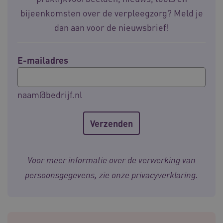
bijeenkomsten over de verpleegzorg? Meld je
dan aan voor de nieuwsbrief!
E-mailadres
ARRAffinitySameSite
Microsoft Corporation
naam@bedrijf.nl
.waardigheidentrots.nl
AWSALBCORS
Amazon.com Inc.
Voor meer informatie over de verwerking van
vilans.blueconic.net
persoonsgegevens, zie onze
privacyverklaring
.