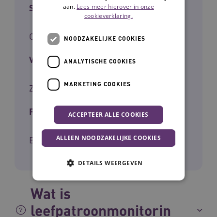
Sector
aan.
Lees meer hierover in onze
cookieverklaring.
Ouderenzorg
NOODZAKELIJKE COOKIES
Voor wie
ANALYTISCHE COOKIES
MARKETING COOKIES
Zorgverlener, Naaste/mantelzorger
Fase
ACCEPTEER ALLE COOKIES
ALLEEN NOODZAKELIJKE COOKIES
Borgen en opschalen
DETAILS WEERGEVEN
Wat is
Noodzakelijke cookies
Analytische cookies
leefpatroonmonitorin
Marketing cookies