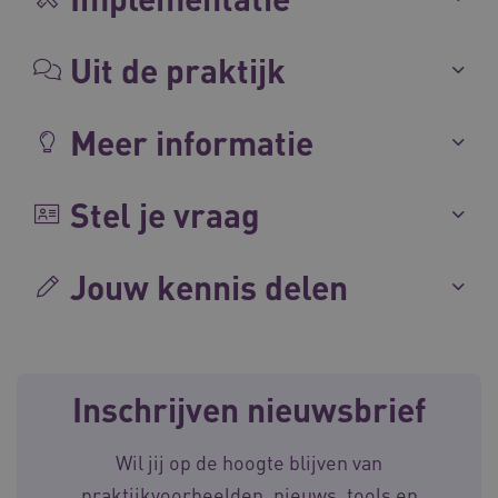
Uit de praktijk
Meer informatie
CookieScriptConsent
CookieScript
www.waardigheidentrots.nl
Stel je vraag
Jouw kennis delen
AWSALBCORS
Amazon.com Inc.
m906.waardigheidentrots.nl
Inschrijven nieuwsbrief
Wil jij op de hoogte blijven van
VISITOR_PRIVACY_METADATA
5 
YouTube
.youtube.com
praktijkvoorbeelden, nieuws, tools en