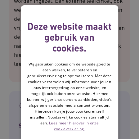
worden ingezet. Een externe leefcirkel, ook
wel leefcirkel XL genoemd, is een gebied in
de buitenlucht waarbinnen een cliënt zich
Deze website maakt
vrij kan bewegen. Komt deze persoon buiten
gebruik van
de cirkel dan krijgt een zorgprofessional,
cookies.
naaste of mantelzorger een seintje. Ontdek
hier alles over de inzet van de externe
leefcirkel.
Wij gebruiken cookies om de website goed te
laten werken, te verbeteren en
gebruikerservaring te optimaliseren. Met deze
cookies verzamelen wij informatie over jou en
jouw internetgedrag op onze website, en
mogelijk ook buiten onze website. Hiermee
kunnen wij gerichte content aanbieden, video’s
In het kort
afspelen en sociale media content promoten.
Hieronder kun je jouw voorkeuren zelf
instellen. Noodzakelijke cookies staan altijd
aan.
Lees meer hierover in onze
Sector
cookieverklaring.