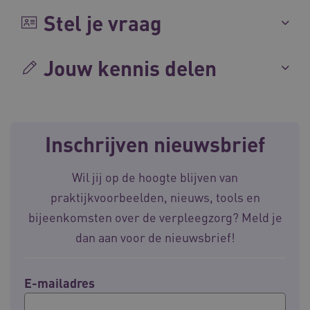
Stel je vraag
CookieScriptConsent
CookieScript
Jouw kennis delen
www.waardigheidentrots.nl
Inschrijven nieuwsbrief
AWSALBCORS
Amazon.com Inc.
m906.waardigheidentrots.nl
Wil jij op de hoogte blijven van
praktijkvoorbeelden, nieuws, tools en
bijeenkomsten over de verpleegzorg? Meld je
dan aan voor de nieuwsbrief!
VISITOR_PRIVACY_METADATA
5 
YouTube
.youtube.com
E-mailadres