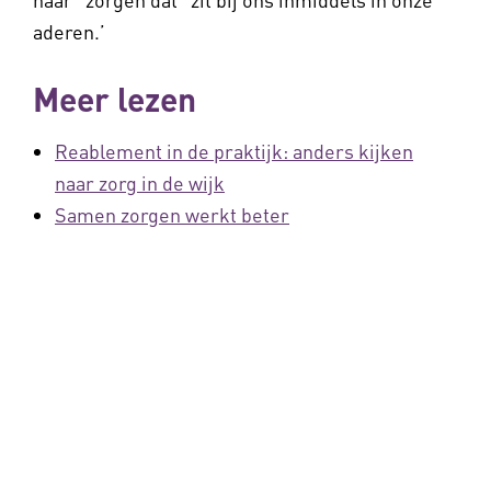
aderen.’
Meer lezen
Reablement in de praktijk: anders kijken
naar zorg in de wijk
Samen zorgen werkt beter
Samenwerken bij wlz-zorg thuis
Deel deze pagina via:
Stel je vraag aan