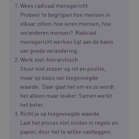
Wees radicaal mensgericht
Probeer te begrijpen hoe mensen in
elkaar zitten: hoe leren mensen, hoe
veranderen mensen? Radicaal
mensgericht werken ligt aan de basis
van goede verandering.
Werk niet-hiërarchisch
YSC
Sessie
Google LLC
.youtube.com
Stuur niet zozeer op rol en positie,
_ga_6B560G1Y8F
.waardigheidentrots.nl
1 jaar 1
maand
maar op basis van toegevoegde
waarde. Daar gaat het om en zo wordt
VISITOR_INFO1_LIVE
5 maanden
Google LLC
_ga_NWZZME161M
.waardigheidentrots.nl
1 jaar 1
het alleen maar leuker. Samen werkt
weken
.youtube.com
maand
het beter.
Richt je op toegevoegde waarde
ga_session_duration
www.waardigheidentrots.nl
29 minute
Laat het proces niet stollen in regels en
59 seconde
papier, door het te willen vastleggen.