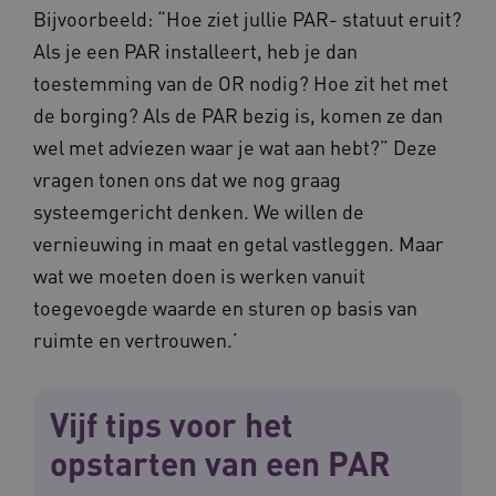
Bijvoorbeeld: “Hoe ziet jullie PAR- statuut eruit?
Als je een PAR installeert, heb je dan
toestemming van de OR nodig? Hoe zit het met
de borging? Als de PAR bezig is, komen ze dan
wel met adviezen waar je wat aan hebt?” Deze
vragen tonen ons dat we nog graag
systeemgericht denken. We willen de
Naam
Provider
/
Domein
Vervaldat
vernieuwing in maat en getal vastleggen. Maar
_ga
1 jaar 1
Google LLC
maand
.waardigheidentrots.nl
Naam
Provider
/
Domein
Vervaldat
wat we moeten doen is werken vanuit
FPID
1 jaar 1
Google
toegevoegde waarde en sturen op basis van
maand
.waardigheidentrots.nl
ruimte en vertrouwen.’
Vijf tips voor het
AWSALB
1 week
Amazon.com Inc.
m906.waardigheidentrots.nl
opstarten van een PAR