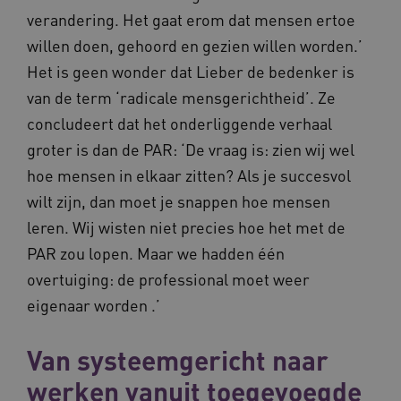
www.waardigheidentrots.nl
verandering. Het gaat erom dat mensen ertoe
willen doen, gehoord en gezien willen worden.’
Het is geen wonder dat Lieber de bedenker is
van de term ‘radicale mensgerichtheid’. Ze
AWSALBCORS
Amazon.com Inc.
m906.waardigheidentrots.nl
concludeert dat het onderliggende verhaal
groter is dan de PAR: ‘De vraag is: zien wij wel
hoe mensen in elkaar zitten? Als je succesvol
wilt zijn, dan moet je snappen hoe mensen
leren. Wij wisten niet precies hoe het met de
VISITOR_PRIVACY_METADATA
5 
YouTube
PAR zou lopen. Maar we hadden één
.youtube.com
overtuiging: de professional moet weer
eigenaar worden .’
Van systeemgericht naar
werken vanuit toegevoegde