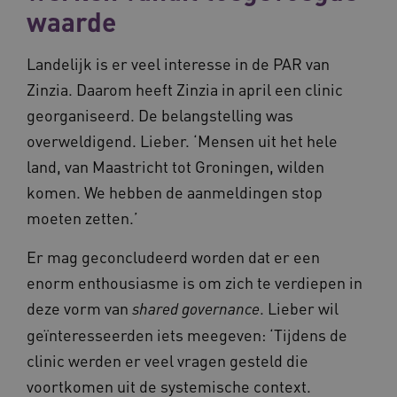
waarde
ARRAffinitySameSite
Microsoft Corporation
.waardigheidentrots.nl
Landelijk is er veel interesse in de PAR van
Zinzia. Daarom heeft Zinzia in april een clinic
georganiseerd. De belangstelling was
overweldigend. Lieber. ‘Mensen uit het hele
AWSALBCORS
Amazon.com Inc.
vilans.blueconic.net
land, van Maastricht tot Groningen, wilden
komen. We hebben de aanmeldingen stop
moeten zetten.’
Er mag geconcludeerd worden dat er een
__Secure-YNID
.youtube.com
5 
enorm enthousiasme is om zich te verdiepen in
deze vorm van
. Lieber wil
shared governance
FPLC
.waardigheidentrots.nl
geïnteresseerden iets meegeven: ‘Tijdens de
clinic werden er veel vragen gesteld die
voortkomen uit de systemische context.