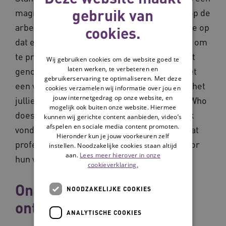
gebruik van
magneet, een enorme aantrekkingskracht op de
arbeidsmarkt. Tijdens dat bezoek viel het me op
cookies.
dat er enorme druk lag op de medewerkers om
te presteren: iedereen kijkt mee, alles wordt
Wij gebruiken cookies om de website goed te
laten werken, te verbeteren en
genoteerd. Ik raakte hierover in gesprek met
gebruikerservaring te optimaliseren. Met deze
een verpleegkundige. Ik vroeg haar: “Wordt het
cookies verzamelen wij informatie over jou en
jouw internetgedrag op onze website, en
jullie nooit eens teveel?’ En die vrouw zei: “Who
mogelijk ook buiten onze website. Hiermee
doesn’t want to be the best professional?” Ik
kunnen wij gerichte content aanbieden, video’s
afspelen en sociale media content promoten.
vond dat ontroerend. Als bestuurder wil ik dat
Hieronder kun je jouw voorkeuren zelf
professionals op deze manier gaan staan voor
instellen. Noodzakelijke cookies staan altijd
aan.
Lees meer hierover in onze
hun vak. Dat gebeurt nu met de PAR.’
cookieverklaring.
Onafhankelijk
NOODZAKELIJKE COOKIES
ontwikkelproces
ANALYTISCHE COOKIES