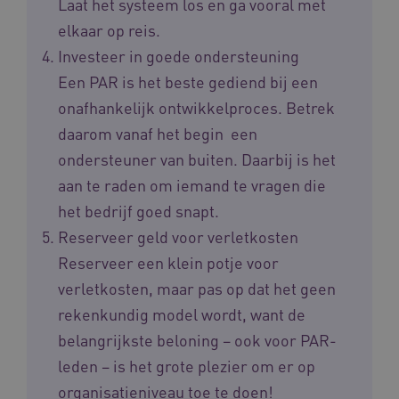
Laat het systeem los en ga vooral met
elkaar op reis.
BCSessionID
m906.waardigheidentrots.nl
1 jaar 1
Investeer in goede ondersteuning
maand
_ga_G3VHK6CSBS
.waardigheidentrots.nl
1 jaar 1
Een PAR is het beste gediend bij een
maand
onafhankelijk ontwikkelproces. Betrek
daarom vanaf het begin een
ondersteuner van buiten. Daarbij is het
aan te raden om iemand te vragen die
het bedrijf goed snapt.
BCSessionID
www.waardigheidentrots.nl
Sessie
Reserveer geld voor verletkosten
Reserveer een klein potje voor
verletkosten, maar pas op dat het geen
rekenkundig model wordt, want de
belangrijkste beloning – ook voor PAR-
leden – is het grote plezier om er op
organisatieniveau toe te doen!