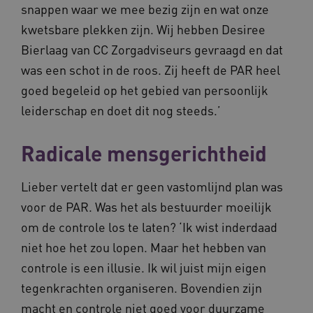
snappen waar we mee bezig zijn en wat onze
kwetsbare plekken zijn. Wij hebben Desiree
Bierlaag van CC Zorgadviseurs gevraagd en dat
BCSessionID
vilans.blueconic.net
was een schot in de roos. Zij heeft de PAR heel
goed begeleid op het gebied van persoonlijk
leiderschap en doet dit nog steeds.’
Radicale mensgerichtheid
__Secure-ROLLOUT_TOKEN
.youtube.com
5 
Google Privacy Policy
Lieber vertelt dat er geen vastomlijnd plan was
ARRAffinity
Microsoft Corporation
.waardigheidentrots.nl
voor de PAR. Was het als bestuurder moeilijk
om de controle los te laten? ‘Ik wist inderdaad
niet hoe het zou lopen. Maar het hebben van
controle is een illusie. Ik wil juist mijn eigen
tegenkrachten organiseren. Bovendien zijn
CookieScriptConsent
CookieScript
macht en controle niet goed voor duurzame