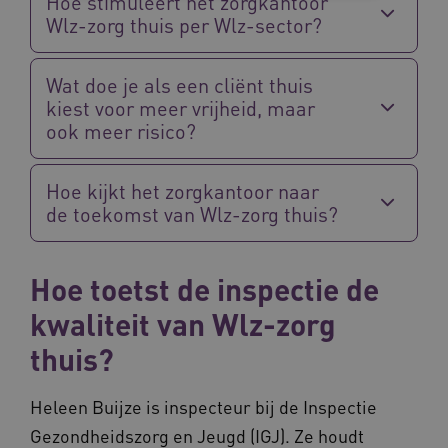
Hoe stimuleert het zorgkantoor
Wlz-zorg thuis per Wlz-sector?
Noodzakelijke cookies
Analytische cookies
Marketing cookies
Wat doe je als een cliënt thuis
Deze functionele en technische cookies zorgen
kiest voor meer vrijheid, maar
ervoor dat de website werkt. Deze cookies
ook meer risico?
worden altijd geplaatst en maken geen inbreuk
op uw privacy.
Naam
Provider
/
Domein
Ve
Hoe kijkt het zorgkantoor naar
UMB_SESSION
www.waardigheidentrots.nl
de toekomst van Wlz-zorg thuis?
Hoe toetst de inspectie de
BCSessionID
vilans.blueconic.net
kwaliteit van Wlz-zorg
thuis?
Heleen Buijze is inspecteur bij de Inspectie
Gezondheidszorg en Jeugd (IGJ). Ze houdt
__Secure-ROLLOUT_TOKEN
.youtube.com
5 