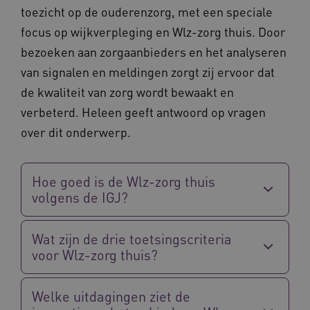
toezicht op de ouderenzorg, met een speciale
Google Privacy Policy
ARRAffinity
Microsoft Corporation
focus op wijkverpleging en Wlz-zorg thuis. Door
.waardigheidentrots.nl
bezoeken aan zorgaanbieders en het analyseren
van signalen en meldingen zorgt zij ervoor dat
de kwaliteit van zorg wordt bewaakt en
verbeterd. Heleen geeft antwoord op vragen
over dit onderwerp.
CookieScriptConsent
CookieScript
www.waardigheidentrots.nl
Hoe goed is de Wlz-zorg thuis
volgens de IGJ?
AWSALBCORS
Amazon.com Inc.
Wat zijn de drie toetsingscriteria
m906.waardigheidentrots.nl
voor Wlz-zorg thuis?
Welke uitdagingen ziet de