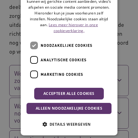
kunnen wij gerichte content aanbieden, video’s
deelt inzichten over Wlz-zorg thuis, hoe
afspelen en sociale media content promoten.
Hieronder kun je jouw voorkeuren zelf
zorgkantoren daarop sturen en welke
instellen. Noodzakelijke cookies staan altijd
uitdagingen er zijn. Een complexe transitie: de
aan.
Lees meer hierover in onze
cookieverklaring.
richting is duidelijk, maar veel details moeten
nog worden uitgewerkt. Marieke geeft antwoord
NOODZAKELIJKE COOKIES
op vragen hierover.
ANALYTISCHE COOKIES
Welke uitdagingen zien
MARKETING COOKIES
zorgkantoren bij het organiseren
van Wlz-zorg thuis?
ACCEPTEER ALLE COOKIES
Wat is volgens het zorgkantoor
ALLEEN NOODZAKELIJKE COOKIES
nodig om zorg thuis echt
volwaardig te maken?
DETAILS WEERGEVEN