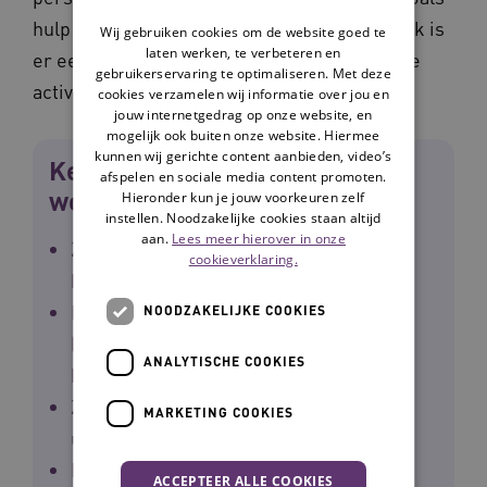
hulp bij het bestellen van boodschappen. Ook is
Wij gebruiken cookies om de website goed te
laten werken, te verbeteren en
er een brasserie en worden er verschillende
gebruikerservaring te optimaliseren. Met deze
activiteiten georganiseerd.
cookies verzamelen wij informatie over jou en
jouw internetgedrag op onze website, en
mogelijk ook buiten onze website. Hiermee
kunnen wij gerichte content aanbieden, video’s
Kenmerken nieuw
afspelen en sociale media content promoten.
woonzorgconcept Envida:
Hieronder kun je jouw voorkeuren zelf
instellen. Noodzakelijke cookies staan altijd
aan.
Lees meer hierover in onze
Zelfregie en autonomie van bewoners
cookieverklaring.
bevorderen.
Begeleiden in plaats van overnemen
NOODZAKELIJKE COOKIES
(zorgen met de handen op de rug): wat
ANALYTISCHE COOKIES
heeft de bewoner nodig?
Zorg in de nabijheid voor iedereen, 24
MARKETING COOKIES
uur per dag.
Domeinoverstijgend: wijk- en
ACCEPTEER ALLE COOKIES