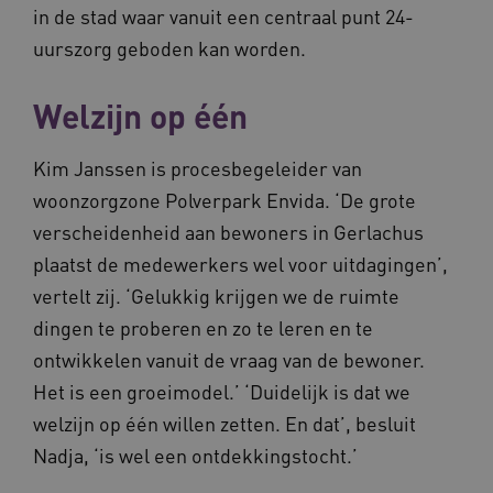
in de stad waar vanuit een centraal punt 24-
uurszorg geboden kan worden.
Welzijn op één
YSC
Sessie
Google LLC
.youtube.com
_ga_6B560G1Y8F
.waardigheidentrots.nl
1 jaar 1
maand
Kim Janssen is procesbegeleider van
woonzorgzone Polverpark Envida. ‘De grote
VISITOR_INFO1_LIVE
5 maanden
verscheidenheid aan bewoners in Gerlachus
Google LLC
_ga_NWZZME161M
.waardigheidentrots.nl
1 jaar 1
weken
.youtube.com
maand
plaatst de medewerkers wel voor uitdagingen’,
vertelt zij. ‘Gelukkig krijgen we de ruimte
dingen te proberen en zo te leren en te
ga_session_duration
www.waardigheidentrots.nl
29 minute
59 seconde
ontwikkelen vanuit de vraag van de bewoner.
Het is een groeimodel.’ ‘Duidelijk is dat we
welzijn op één willen zetten. En dat’, besluit
Nadja, ‘is wel een ontdekkingstocht.’
BCSessionID
m906.waardigheidentrots.nl
1 jaar 1
maand
_ga_G3VHK6CSBS
.waardigheidentrots.nl
1 jaar 1