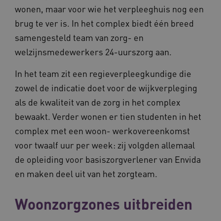
wonen, maar voor wie het verpleeghuis nog een
brug te ver is. In het complex biedt één breed
AWSALBCORS
Amazon.com Inc.
samengesteld team van zorg- en
vilans.blueconic.net
welzijnsmedewerkers 24-uurszorg aan.
In het team zit een regieverpleegkundige die
zowel de indicatie doet voor de wijkverpleging
als de kwaliteit van de zorg in het complex
__Secure-YNID
.youtube.com
5 
bewaakt. Verder wonen er tien studenten in het
complex met een woon- werkovereenkomst
FPLC
.waardigheidentrots.nl
voor twaalf uur per week: zij volgden allemaal
de opleiding voor basiszorgverlener van Envida
en maken deel uit van het zorgteam.
Woonzorgzones uitbreiden