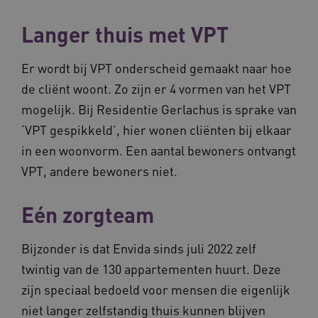
AWSALBCORS
Amazon.com Inc.
Langer thuis met VPT
m906.waardigheidentrots.nl
Er wordt bij VPT onderscheid gemaakt naar hoe
de cliënt woont. Zo zijn er 4 vormen van het VPT
mogelijk. Bij Residentie Gerlachus is sprake van
‘VPT gespikkeld’, hier wonen cliënten bij elkaar
VISITOR_PRIVACY_METADATA
5 
YouTube
.youtube.com
in een woonvorm. Een aantal bewoners ontvangt
VPT, andere bewoners niet.
Eén zorgteam
Bijzonder is dat Envida sinds juli 2022 zelf
twintig van de 130 appartementen huurt. Deze
ARRAffinitySameSite
Microsoft Corporation
.waardigheidentrots.nl
zijn speciaal bedoeld voor mensen die eigenlijk
niet langer zelfstandig thuis kunnen blijven