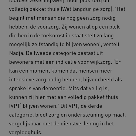
volledig pakket thuis (Wet langdurige zorg). ‘Het
begint met mensen die nog geen zorg nodig
hebben, de voorzorg. Zij wonen al op een plek
die hen in de toekomst in staat stelt zo lang
__Secure-ROLLOUT_TOKEN
.youtube.com
5 
mogelijk zelfstandig te blijven wonen’, vertelt
Google Privacy Policy
Nadja. De tweede categorie bestaat uit
ARRAffinity
Microsoft Corporation
.waardigheidentrots.nl
bewoners met een indicatie voor wijkzorg. ‘Er
kan een moment komen dat mensen meer
intensieve zorg nodig hebben, bijvoorbeeld als
sprake is van dementie. Mits dat veilig is,
kunnen zij hier met een volledig pakket thuis
(VPT) blijven wonen.’ Dit VPT, de derde
CookieScriptConsent
CookieScript
www.waardigheidentrots.nl
categorie, biedt zorg en ondersteuning op maat,
vergelijkbaar met de dienstverlening in het
verpleeghuis.