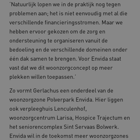
‘Natuurlijk lopen we in de praktijk nog tegen
problemen aan; het is niet eenvoudig met al die
verschillende financieringsstromen. Maar we
hebben ervoor gekozen om de zorg en
Naam
Provider
/
Domein
Vervaldat
ondersteuning te organiseren vanuit de
_ga
1 jaar 1
Google LLC
maand
.waardigheidentrots.nl
Naam
Provider
/
Domein
Vervaldat
bedoeling en de verschillende domeinen onder
FPID
1 jaar 1
Google
één dak samen te brengen. Voor Envida staat
maand
.waardigheidentrots.nl
vast dat we dit woonzorgconcept op meer
plekken willen toepassen.’
Zo vormt Gerlachus een onderdeel van de
AWSALB
1 week
Amazon.com Inc.
m906.waardigheidentrots.nl
woonzorgzone Polverpark Envida. Hier liggen
ook verpleeghuis Lenculenhof,
woonzorgcentrum Larisa, Hospice Trajectum en
het seniorencomplex Sint Servaas Bolwerk.
Envida wil in de toekomst meer woonzorgzones