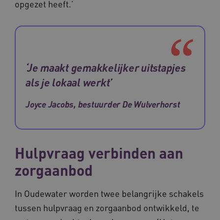
opgezet heeft.’
Naam
Provider
/
Domein
Vervaldat
_ga
1 jaar 1
Google LLC
maand
.waardigheidentrots.nl
Naam
Provider
/
Domein
Vervaldat
‘Je maakt gemakkelijker uitstapjes
FPID
1 jaar 1
Google
maand
.waardigheidentrots.nl
als je lokaal werkt’
Joyce Jacobs, bestuurder De Wulverhorst
AWSALB
1 week
Amazon.com Inc.
m906.waardigheidentrots.nl
Hulpvraag verbinden aan
zorgaanbod
In Oudewater worden twee belangrijke schakels
tussen hulpvraag en zorgaanbod ontwikkeld, te