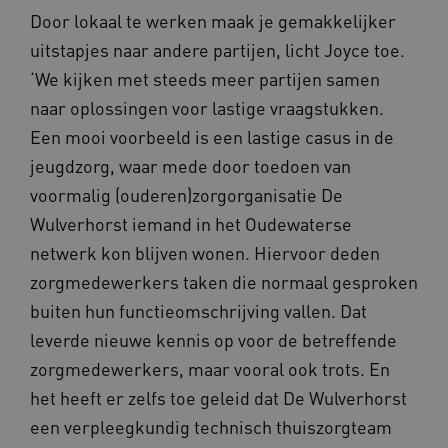
Door lokaal te werken maak je gemakkelijker
AWSALBCORS
Amazon.com Inc.
uitstapjes naar andere partijen, licht Joyce toe.
vilans.blueconic.net
‘We kijken met steeds meer partijen samen
naar oplossingen voor lastige vraagstukken.
Een mooi voorbeeld is een lastige casus in de
jeugdzorg, waar mede door toedoen van
voormalig (ouderen)zorgorganisatie De
__Secure-YNID
.youtube.com
5 
Wulverhorst iemand in het Oudewaterse
FPLC
.waardigheidentrots.nl
netwerk kon blijven wonen. Hiervoor deden
zorgmedewerkers taken die normaal gesproken
buiten hun functieomschrijving vallen. Dat
leverde nieuwe kennis op voor de betreffende
zorgmedewerkers, maar vooral ook trots. En
het heeft er zelfs toe geleid dat De Wulverhorst
een verpleegkundig technisch thuiszorgteam