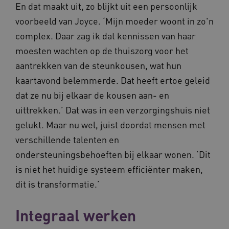
m906.waardigheidentrots.nl
En dat maakt uit, zo blijkt uit een persoonlijk
voorbeeld van Joyce. ‘Mijn moeder woont in zo'n
complex. Daar zag ik dat kennissen van haar
moesten wachten op de thuiszorg voor het
aantrekken van de steunkousen, wat hun
VISITOR_PRIVACY_METADATA
5 
YouTube
kaartavond belemmerde. Dat heeft ertoe geleid
.youtube.com
dat ze nu bij elkaar de kousen aan- en
uittrekken.’ Dat was in een verzorgingshuis niet
gelukt. Maar nu wel, juist doordat mensen met
verschillende talenten en
ondersteuningsbehoeften bij elkaar wonen. ‘Dit
is niet het huidige systeem efficiënter maken,
ARRAffinitySameSite
Microsoft Corporation
dit is transformatie.’
.waardigheidentrots.nl
Integraal werken