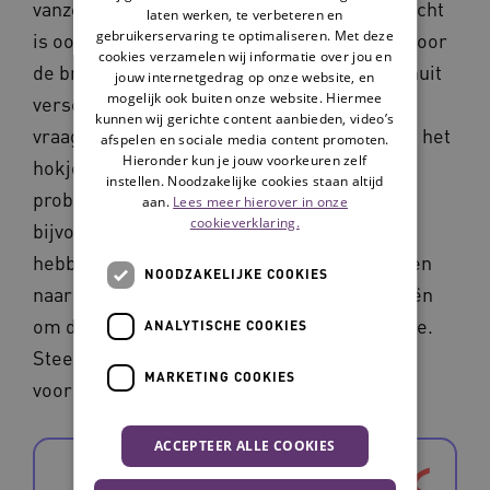
vanzelfsprekendheid. De gemeenschapskracht
laten werken, te verbeteren en
gebruikerservaring te optimaliseren. Met deze
is ook het gevolg van anders kijken. ‘Als je door
cookies verzamelen wij informatie over jou en
de bril van de gemeenschap kijkt, kijk je vanuit
jouw internetgedrag op onze website, en
mogelijk ook buiten onze website. Hiermee
verschillende perspectieven naar een
kunnen wij gerichte content aanbieden, video’s
vraagstuk’, legt Joyce uit. ‘Niet alleen vanuit het
afspelen en sociale media content promoten.
Hieronder kun je jouw voorkeuren zelf
hokje VVT, waar we een handje hebben van
instellen. Noodzakelijke cookies staan altijd
problematiseren. Het is een gegeven dat we
aan.
Lees meer hierover in onze
cookieverklaring.
bijvoorbeeld een arbeidsmarktvraagstuk
hebben. Door daar met verschillende partijen
NOODZAKELIJKE COOKIES
naar te kijken, ontstaan echter nieuwe ideeën
om dingen samen te doen. En dat merken we.
ANALYTISCHE COOKIES
Steeds meer mensen zijn bereid om dingen
MARKETING COOKIES
voor elkaar te doen.’
ACCEPTEER ALLE COOKIES