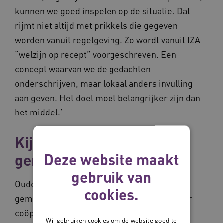
kunnen we goed inspelen op de situatie. Dat
rijmt niet altijd met prikkels die gegeven
worden vanuit regelgeving. Zo wordt vanuit IZA
“welzijn op recept” voorgeschreven. Een
concept waarvan we de gedachten
onderschrijven, maar lokaal anders invulling
aan geven. Het doel moet belangrijker zijn dan
het middel.’
Kijken vanuit de
Deze website maakt
gemeenschap
gebruik van
Oudewater heeft met haar aanwezige
cookies.
gemeenschapskracht vruchtbare grond voor
coöperatie. Toch is dat geen
Wij gebruiken cookies om de website goed te