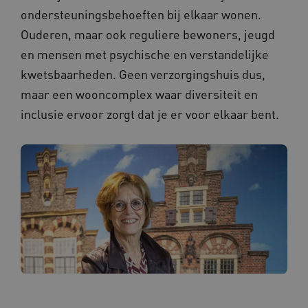
ondersteuningsbehoeften bij elkaar wonen.
Ouderen, maar ook reguliere bewoners, jeugd
en mensen met psychische en verstandelijke
__Secure-ROLLOUT_TOKEN
.youtube.com
5 
kwetsbaarheden. Geen verzorgingshuis dus,
maar een wooncomplex waar diversiteit en
Google Privacy Policy
ARRAffinity
Microsoft Corporation
.waardigheidentrots.nl
inclusie ervoor zorgt dat je er voor elkaar bent.
CookieScriptConsent
CookieScript
www.waardigheidentrots.nl
AWSALBCORS
Amazon.com Inc.