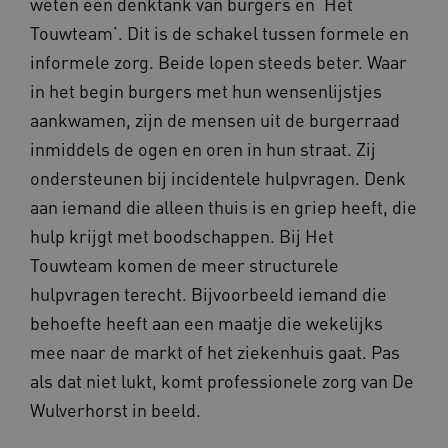
weten een denktank van burgers en ‘Het
Touwteam’. Dit is de schakel tussen formele en
informele zorg. Beide lopen steeds beter. Waar
YSC
Sessie
Google LLC
in het begin burgers met hun wensenlijstjes
.youtube.com
_ga_6B560G1Y8F
.waardigheidentrots.nl
1 jaar 1
maand
aankwamen, zijn de mensen uit de burgerraad
inmiddels de ogen en oren in hun straat. Zij
VISITOR_INFO1_LIVE
5 maanden
Google LLC
ondersteunen bij incidentele hulpvragen. Denk
_ga_NWZZME161M
.waardigheidentrots.nl
1 jaar 1
weken
.youtube.com
maand
aan iemand die alleen thuis is en griep heeft, die
hulp krijgt met boodschappen. Bij Het
Touwteam komen de meer structurele
ga_session_duration
www.waardigheidentrots.nl
29 minute
59 seconde
hulpvragen terecht. Bijvoorbeeld iemand die
behoefte heeft aan een maatje die wekelijks
mee naar de markt of het ziekenhuis gaat. Pas
als dat niet lukt, komt professionele zorg van De
BCSessionID
m906.waardigheidentrots.nl
1 jaar 1
maand
_ga_G3VHK6CSBS
.waardigheidentrots.nl
1 jaar 1
Wulverhorst in beeld.
maand