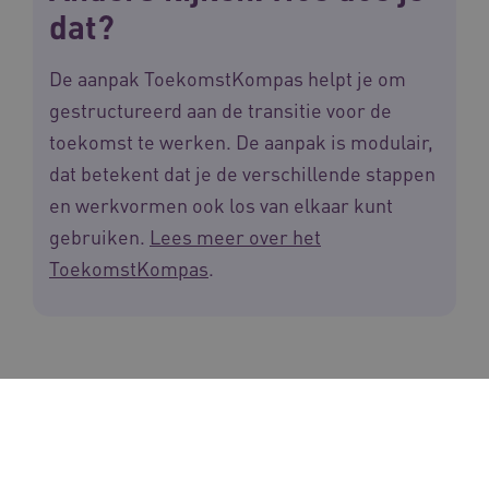
dat?
De aanpak ToekomstKompas helpt je om
gestructureerd aan de transitie voor de
toekomst te werken. De aanpak is modulair,
dat betekent dat je de verschillende stappen
en werkvormen ook los van elkaar kunt
gebruiken.
Lees meer over het
ToekomstKompas
.
Deel deze pagina via: