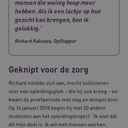
mensen die weinig hoop meer
UMB_SESSION
www.waardigheidentrots.nl
hebben. Als ik een lachje op hun
gezicht kan brengen, ben ik
gelukkig.’
BCSessionID
vilans.blueconic.net
Richard Kakooza, OpStapper
Geknipt voor de zorg
__Secure-ROLLOUT_TOKEN
.youtube.com
5 
Richard meldde zich aan, mocht solliciteren
Google Privacy Policy
ARRAffinity
Microsoft Corporation
.waardigheidentrots.nl
voor een opleidingsplek – die hij ook kreeg – en
kwam de proefperiode met vlag en wimpel door.
Op 16 januari 2018 begon hij met 20 andere
studenten aan het opleidingstraject. ‘Ik voel dat
dit mijn doel is. Ik wil met mensen werken,