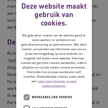
Deze website maakt
mensen aan de onderkant van de arbeidsmarkt
gebruik van
aan een baan helpen. Want net zoals we een
sociaal bedrijf zijn voor onze bewoners, willen
cookies.
we dat ook zijn voor onze samenleving.’
Wij gebruiken cookies om de website goed te
Oeganda
laten werken, te verbeteren en
gebruikerservaring te optimaliseren. Met deze
cookies verzamelen wij informatie over jou en
Richard Kakooza (40 jaar) is een van de
jouw internetgedrag op onze website, en
mogelijk ook buiten onze website. Hiermee
‘OpStappers’. Hij komt oorspronkelijk uit
kunnen wij gerichte content aanbieden, video’s
Oeganda en vluchtte via Engeland naar
afspelen en sociale media content promoten.
Hieronder kun je jouw voorkeuren zelf
Nederland. Vijf jaar woont hij nu in Nederland en
instellen. Noodzakelijke cookies staan altijd
hij is ontzettend blij met deze kans. ‘Ik moet
aan.
Lees meer hierover in onze
cookieverklaring.
werken en dat wil ik ook graag. In Oeganda heb
ik een opleiding in de administratie gedaan.
NOODZAKELIJKE COOKIES
Eerst wilde ik daarin verder. Maar mijn studie in