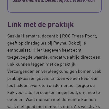
BCSessionID
m906.waardigheidentrots.nl
1 jaar 1
Link met de praktijk
maand
_ga_G3VHK6CSBS
.waardigheidentrots.nl
1 jaar 1
maand
Saskia Hiemstra, docent bij ROC Friese Poort,
geeft op dinsdag les bij Patyna. Ook zij is
enthousiast. ‘Hier lesgeven heeft echt
toegevoegde waarde, omdat we altijd direct een
link kunnen leggen met de praktijk.
BCSessionID
www.waardigheidentrots.nl
Sessie
Verzorgenden en verpleegkundigen komen vaak
praktijklessen geven. En toen we een keer een
les hadden over eten en dementie, zorgde de
kok voor allerlei soorten fingerfood, om mee te
oefenen. Want mensen met dementie kunnen
vaak niet goed met een vork eten. Als we straks