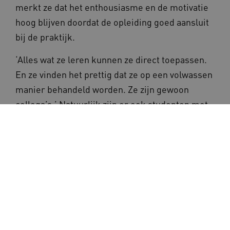
merkt ze dat het enthousiasme en de motivatie
hoog blijven doordat de opleiding goed aansluit
bij de praktijk.
‘Alles wat ze leren kunnen ze direct toepassen.
En ze vinden het prettig dat ze op een volwassen
manier behandeld worden. Ze zijn gewoon
collega’s.’ Natuurlijk zijn er ook studenten met
een ‘rugzakje’. ‘Sommigen moeten weer de
discipline krijgen om op tijd te komen. Of ze
moeten leren dat ze zich moeten afmelden als
ze een keer ziek zijn. Maar daar is het een
leertraject voor.’ De uitval onder de studenten is
dan ook laag. Marcel: ‘Ik had gerekend op een
derde, maar tot nu toe zijn 3 van de 21 gestopt,
waarvan 1 door zwangerschap. Zij stroomt