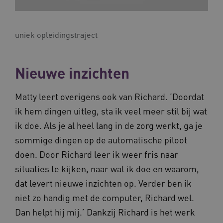
uniek opleidingstraject
Nieuwe inzichten
Matty leert overigens ook van Richard. ‘Doordat
Naam
Provider
/
Domein
Vervaldat
ik hem dingen uitleg, sta ik veel meer stil bij wat
_ga
1 jaar 1
Google LLC
ik doe. Als je al heel lang in de zorg werkt, ga je
maand
.waardigheidentrots.nl
Naam
Provider
/
Domein
Vervaldat
sommige dingen op de automatische piloot
FPID
1 jaar 1
Google
doen. Door Richard leer ik weer fris naar
maand
.waardigheidentrots.nl
situaties te kijken, naar wat ik doe en waarom,
dat levert nieuwe inzichten op. Verder ben ik
niet zo handig met de computer, Richard wel.
AWSALB
1 week
Amazon.com Inc.
m906.waardigheidentrots.nl
Dan helpt hij mij.’ Dankzij Richard is het werk