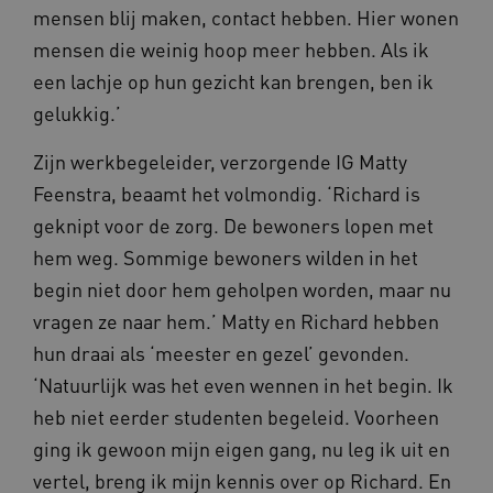
mensen blij maken, contact hebben. Hier wonen
CookieScriptConsent
CookieScript
www.waardigheidentrots.nl
mensen die weinig hoop meer hebben. Als ik
een lachje op hun gezicht kan brengen, ben ik
gelukkig.’
AWSALBCORS
Zijn werkbegeleider, verzorgende IG Matty
Amazon.com Inc.
m906.waardigheidentrots.nl
Feenstra, beaamt het volmondig. ‘Richard is
geknipt voor de zorg. De bewoners lopen met
hem weg. Sommige bewoners wilden in het
begin niet door hem geholpen worden, maar nu
vragen ze naar hem.’ Matty en Richard hebben
VISITOR_PRIVACY_METADATA
5 
YouTube
.youtube.com
hun draai als ‘meester en gezel’ gevonden.
‘Natuurlijk was het even wennen in het begin. Ik
heb niet eerder studenten begeleid. Voorheen
ging ik gewoon mijn eigen gang, nu leg ik uit en
vertel, breng ik mijn kennis over op Richard. En