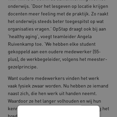
onderwijs. ‘Door het lesgeven op locatie krijgen
docenten meer feeling met de praktijk. Zo raakt
het onderwijs steeds beter toegespitst op wat
organisaties vragen.’ OpStap draagt ook bij aan
‘healthy aging’, voegt teamleider Angela
Ruivenkamp toe. ‘We hebben elke student
gekoppeld aan een oudere medewerker (55-
plus), de werkbegeleider, volgens het meester-
gezelprincipe.
Want oudere medewerkers vinden het werk
vaak fysiek zwaar worden. Nu hebben ze iemand
naast zich, die hen werk uit handen neemt.
Waardoor ze het langer volhouden en wij hun
kennis en kunde behouden.’ En dan is er nog het
bredere sociale aspect. Marcel: ‘Wij willen