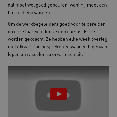
dat moet wel goed gebeuren, want hij moet een
fijne collega worden.’
ARRAffinitySameSite
Microsoft Corporation
.waardigheidentrots.nl
Om de werkbegeleiders goed voor te bereiden
op deze taak volgden ze een cursus. En ze
worden gecoacht. Ze hebben elke week overleg
met elkaar. Dan bespreken ze waar ze tegenaan
AWSALBCORS
Amazon.com Inc.
vilans.blueconic.net
lopen en wisselen ze ervaringen uit.
__Secure-YNID
.youtube.com
5 
FPLC
.waardigheidentrots.nl