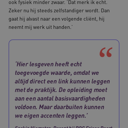
ook fysiek minder zwaar. ‘Dat merk ik echt.
Zeker nu hij steeds zelfstandiger wordt. Dan
gaat hij alvast naar een volgende cliënt, hij
neemt mij werk uit handen.’
‘Hier lesgeven heeft echt
YSC
Sessie
Google LLC
.youtube.com
_ga_6B560G1Y8F
.waardigheidentrots.nl
1 jaar 1
toegevoegde waarde, omdat we
maand
altijd direct een link kunnen leggen
met de praktijk. De opleiding moet
VISITOR_INFO1_LIVE
5 maanden
Google LLC
_ga_NWZZME161M
.waardigheidentrots.nl
1 jaar 1
aan een aantal basisvaardigheden
weken
.youtube.com
maand
voldoen. Maar daarbuiten kunnen
we eigen accenten leggen.’
ga_session_duration
www.waardigheidentrots.nl
29 minute
59 seconde
Saskia Hiemstra, Docent bij ROC Friese Poort