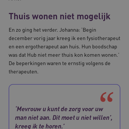
ervoor dat de website werkt. Deze cookies
worden altijd geplaatst en maken geen inbreuk
Thuis wonen niet mogelijk
op uw privacy.
Naam
Provider
/
Domein
Ve
En zo ging het verder. Johanna: ‘Begin
UMB_SESSION
www.waardigheidentrots.nl
december vorig jaar kreeg ik een fysiotherapeut
en een ergotherapeut aan huis. Hun boodschap
was dat Hub niet meer thuis kon komen wonen.’
BCSessionID
vilans.blueconic.net
De beperkingen waren te ernstig volgens de
therapeuten.
__Secure-ROLLOUT_TOKEN
.youtube.com
5 
‘Mevrouw u kunt de zorg voor uw
Google Privacy Policy
ARRAffinity
Microsoft Corporation
man niet aan. Dit moet u niet willen’,
.waardigheidentrots.nl
kreeg ik te horen.’