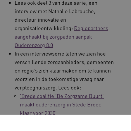
Lees ook deel 3 van deze serie; een
interview met Nathalie Labrouche,
directeur innovatie en
organisatieontwikkeling:
Regiopartners
aangehaakt bij zorgpaden aanpak
Ouderenzorg 8.0
In een interviewserie laten we zien hoe
verschillende zorgaanbieders, gemeenten
en regio’s zich klaarmaken om te kunnen
voorzien in de toekomstige vraag naar
verpleeghuiszorg. Lees ook:
‘Brede coalitie ‘De Zorgzame Buurt’
maakt ouderenzorg in Stede Broec
klaar voor 2030’
‘Wedde dat ’t lukt’ –
Dorpsondersteuner ontlast