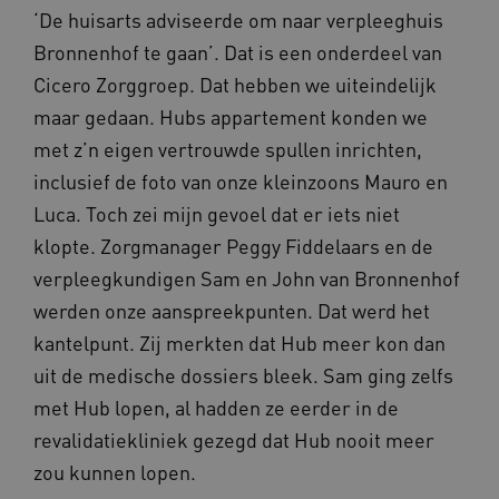
‘De huisarts adviseerde om naar verpleeghuis
Bronnenhof te gaan’. Dat is een onderdeel van
Cicero Zorggroep. Dat hebben we uiteindelijk
maar gedaan. Hubs appartement konden we
met z’n eigen vertrouwde spullen inrichten,
ARRAffinitySameSite
Microsoft Corporation
.waardigheidentrots.nl
inclusief de foto van onze kleinzoons Mauro en
Luca. Toch zei mijn gevoel dat er iets niet
klopte. Zorgmanager Peggy Fiddelaars en de
verpleegkundigen Sam en John van Bronnenhof
werden onze aanspreekpunten. Dat werd het
AWSALBCORS
Amazon.com Inc.
vilans.blueconic.net
kantelpunt. Zij merkten dat Hub meer kon dan
uit de medische dossiers bleek. Sam ging zelfs
met Hub lopen, al hadden ze eerder in de
revalidatiekliniek gezegd dat Hub nooit meer
zou kunnen lopen.
__Secure-YNID
.youtube.com
5 