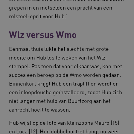
grepen in en metselden een pracht van een
rolstoel-oprit voor Hub.’
AWSALB
1 week
Amazon.com Inc.
m906.waardigheidentrots.nl
Wlz versus Wmo
Eenmaal thuis lukte het slechts met grote
moeite om Hub los te weken van het Wlz-
stempel. Pas toen dat voor elkaar was, kon met
succes een beroep op de Wmo worden gedaan.
Binnenkort krijgt Hub een traplift en wordt er
een inloopdouche geïnstalleerd, zodat Hub zich
YSC
Sessie
Google LLC
niet langer met hulp van Buurtzorg aan het
.youtube.com
_ga_6B560G1Y8F
.waardigheidentrots.nl
1 jaar 1
maand
aanrecht hoeft te wassen.
Hub wijst op de foto van kleinzoons Mauro (15)
VISITOR_INFO1_LIVE
5 maanden
Google LLC
_ga_NWZZME161M
.waardigheidentrots.nl
1 jaar 1
weken
.youtube.com
en Luca (12). Hun dubbelportret hangt nu weer
maand