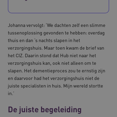
Johanna vervolgt: ‘We dachten zelf een slimme
CookieScriptConsent
CookieScript
tussenoplossing gevonden te hebben: overdag
www.waardigheidentrots.nl
thuis en dan ‘s nachts slapen in het
verzorgingshuis. Maar toen kwam de brief van
het CIZ. Daarin stond dat Hub niet naar het
verzorgingshuis kan, ook niet alleen om te
AWSALBCORS
Amazon.com Inc.
m906.waardigheidentrots.nl
slapen. Het dementieproces zou te ernstig zijn
en daarvoor had het verzorgingshuis niet de
juiste specialisten in huis. Mijn wereld stortte
in.’
VISITOR_PRIVACY_METADATA
5 
YouTube
De juiste begeleiding
.youtube.com