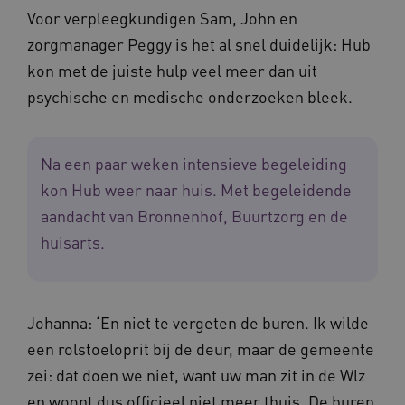
Voor verpleegkundigen Sam, John en
FPLC
.waardigheidentrots.nl
zorgmanager Peggy is het al snel duidelijk: Hub
kon met de juiste hulp veel meer dan uit
psychische en medische onderzoeken bleek.
Na een paar weken intensieve begeleiding
kon Hub weer naar huis. Met begeleidende
aandacht van Bronnenhof, Buurtzorg en de
huisarts.
Naam
Provider
/
Domein
Vervaldat
_ga
1 jaar 1
Google LLC
Johanna: ‘En niet te vergeten de buren. Ik wilde
maand
.waardigheidentrots.nl
Naam
Provider
/
Domein
Vervaldat
een rolstoeloprit bij de deur, maar de gemeente
FPID
1 jaar 1
Google
maand
.waardigheidentrots.nl
zei: dat doen we niet, want uw man zit in de Wlz
en woont dus officieel niet meer thuis. De buren