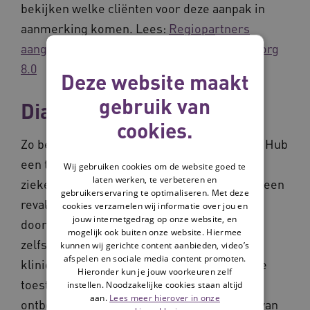
bekijken welke cliënten voor deze aanpak in
aanmerking komen. Lees:
Regiopartners
aangehaakt bij zorgpaden aanpak Ouderenzorg
8.0
Deze website maakt
gebruik van
Diagnose dementie
cookies.
Zo begon het. In september vorig jaar krijgt Hub
een tweede herseninfarct. Hij belandt in het
Wij gebruiken cookies om de website goed te
laten werken, te verbeteren en
ziekenhuis. Een derde infarct volgt als hij in een
gebruikerservaring te optimaliseren. Met deze
revalidatiekliniek aan herstel werkt. Hij kan
cookies verzamelen wij informatie over jou en
jouw internetgedrag op onze website, en
door de gevolgen van de infarcten niet
mogelijk ook buiten onze website. Hiermee
zelfstandig bewegen. Het kan erger: in de
kunnen wij gerichte content aanbieden, video’s
afspelen en sociale media content promoten.
kliniek krijgt Hub er een longembolie bij. De
Hieronder kun je jouw voorkeuren zelf
toestand is ernstig en de familie wordt
instellen. Noodzakelijke cookies staan altijd
aan.
Lees meer hierover in onze
ontboden. Hub gaat naar het ziekenhuis en van