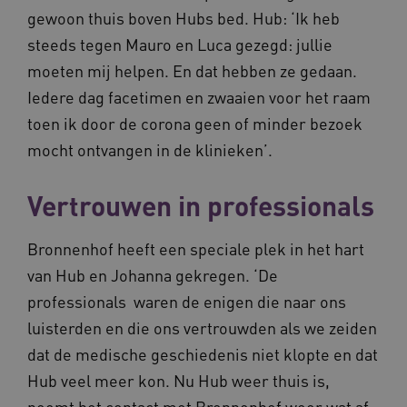
gewoon thuis boven Hubs bed. Hub: ‘Ik heb
steeds tegen Mauro en Luca gezegd: jullie
ga_session_duration
www.waardigheidentrots.nl
29 minute
moeten mij helpen. En dat hebben ze gedaan.
59 seconde
Iedere dag facetimen en zwaaien voor het raam
toen ik door de corona geen of minder bezoek
mocht ontvangen in de klinieken’.
BCSessionID
m906.waardigheidentrots.nl
1 jaar 1
maand
_ga_G3VHK6CSBS
.waardigheidentrots.nl
1 jaar 1
Vertrouwen in professionals
maand
Bronnenhof heeft een speciale plek in het hart
van Hub en Johanna gekregen. ‘De
professionals waren de enigen die naar ons
luisterden en die ons vertrouwden als we zeiden
BCSessionID
www.waardigheidentrots.nl
Sessie
dat de medische geschiedenis niet klopte en dat
Hub veel meer kon. Nu Hub weer thuis is,
neemt het contact met Bronnenhof weer wat af.