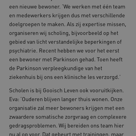
een nieuwe bewoner. ‘We werken met één team
en medewerkers krijgen dus met verschillende
doelgroepen te maken. Als zij expertise missen,
organiseren wij scholing, bijvoorbeeld op het
VISITOR_PRIVACY_METADATA
5 
YouTube
gebied van licht verstandelijke beperkingen of
.youtube.com
psychiatrie. Recent hebben we voor het eerst
een bewoner met Parkinson gehad. Toen heeft
de Parkinson verpleegkundige van het
ziekenhuis bij ons een klinische les verzorgd.’
Scholen is bij Gooisch Leven ook vooruitkijken.
Eva: ‘Ouderen blijven langer thuis wonen. Onze
ARRAffinitySameSite
Microsoft Corporation
.waardigheidentrots.nl
organisatie zal meer bewoners krijgen met een
zwaardere somatische zorgvraag en complexere
gedragsproblemen. Wij bereiden ons team hier
nu al op voor. Dat gebeurt met trainingen, maar