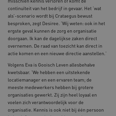
misschien kennis verloren of komt de
continuïteit van het bedrijf in gevaar. Het ‘wat
YSC
Sessie
als’-scenario wordt bij Crataegus bewust
Google LLC
.youtube.com
_ga_6B560G1Y8F
.waardigheidentrots.nl
1 jaar 1
besproken, zegt Desiree. ‘Wij weten: ook in het
maand
ergste geval kunnen de zorg en organisatie
doorgaan. Ik kan de dagelijkse zaken direct
VISITOR_INFO1_LIVE
5 maanden
Google LLC
_ga_NWZZME161M
.waardigheidentrots.nl
1 jaar 1
weken
.youtube.com
overnemen. De raad van toezicht kan direct in
maand
actie komen en een nieuwe directie aanstellen.’
Volgens Eva is Gooisch Leven allesbehalve
ga_session_duration
www.waardigheidentrots.nl
29 minute
59 seconde
kwetsbaar. ‘We hebben een uitstekende
locatiemanager en een ervaren team; de
meeste medewerkers hebben bij grotere
organisaties gewerkt. Zij zijn heel loyaal en
BCSessionID
m906.waardigheidentrots.nl
1 jaar 1
maand
_ga_G3VHK6CSBS
.waardigheidentrots.nl
1 jaar 1
voelen zich verantwoordelijk voor de
maand
organisatie. Kennis is ook niet bij één persoon