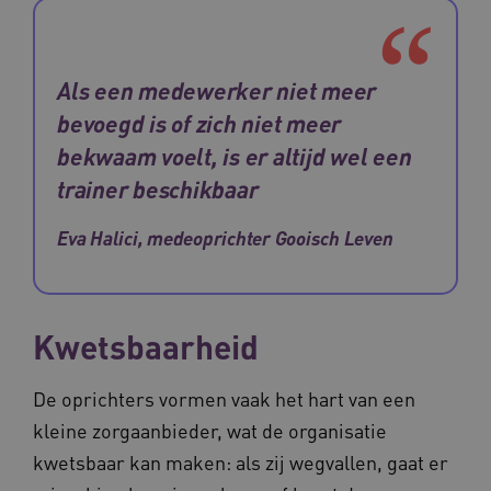
Naam
Provider
/
Domein
Vervaldat
_ga
1 jaar 1
Als een medewerker niet meer
Google LLC
maand
.waardigheidentrots.nl
Naam
Provider
/
Domein
Vervaldat
bevoegd is of zich niet meer
FPID
1 jaar 1
Google
bekwaam voelt, is er altijd wel een
maand
.waardigheidentrots.nl
trainer beschikbaar
Eva Halici, medeoprichter Gooisch Leven
AWSALB
1 week
Amazon.com Inc.
m906.waardigheidentrots.nl
Kwetsbaarheid
De oprichters vormen vaak het hart van een
kleine zorgaanbieder, wat de organisatie
kwetsbaar kan maken: als zij wegvallen, gaat er