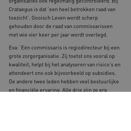
organisaties ook regelmatig gecontroleerd. Bij
Crataegus is dat ’een heel betrokken raad van
toezicht’. Gooisch Leven wordt scherp
gehouden door de raad van commissarissen
met wie vier keer per jaar wordt overlegd.
Eva: ‘Eén commissaris is regiodirecteur bij een
grote zorgorganisatie. Zij toetst ons vooral op
kwaliteit, helpt bij het analyseren van risico’s en
attendeert ons ook bijvoorbeeld op subsidies.
De andere twee leden hebben veel bestuurlijke
en financiële ervaring. Alle drie zijn ze erg
kritisch. Voor ons niet altijd gemakkelijk, maar
het is fijn om zo’n klankbord te hebben.’
Tip voor grote zorgorganisaties