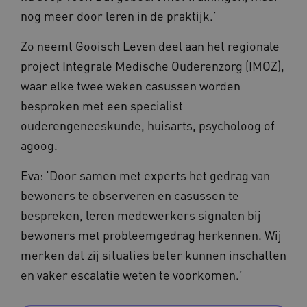
nog meer door leren in de praktijk.’
AWSALBCORS
Amazon.com Inc.
vilans.blueconic.net
Zo neemt Gooisch Leven deel aan het regionale
project Integrale Medische Ouderenzorg (IMOZ),
waar elke twee weken casussen worden
besproken met een specialist
__Secure-YNID
.youtube.com
5 
ouderengeneeskunde, huisarts, psycholoog of
agoog.
FPLC
.waardigheidentrots.nl
Eva: ‘Door samen met experts het gedrag van
bewoners te observeren en casussen te
bespreken, leren medewerkers signalen bij
bewoners met probleemgedrag herkennen. Wij
merken dat zij situaties beter kunnen inschatten
en vaker escalatie weten te voorkomen.’