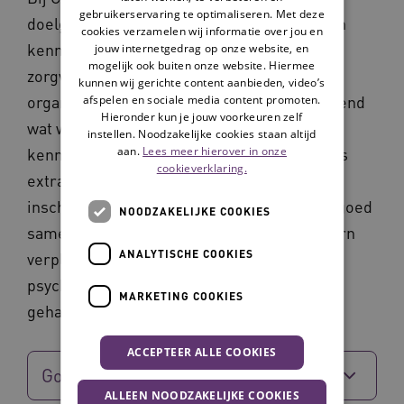
gebruikerservaring te optimaliseren. Met deze
doelgroepen. Dat maakt het organiseren van
cookies verzamelen wij informatie over jou en
kennis des te uitdagender. Desiree: ‘Geen
jouw internetgedrag op onze website, en
mogelijk ook buiten onze website. Hiermee
zorgvraag is bij ons hetzelfde. Bij het
kunnen wij gerichte content aanbieden, video’s
organiseren van de zorg kijken we voortdurend
afspelen en sociale media content promoten.
Hieronder kun je jouw voorkeuren zelf
wat we in huis hebben en waar aanvullende
instellen. Noodzakelijke cookies staan altijd
aan.
Lees meer hierover in onze
kennis nodig is. Dat betekent soms collega’s
cookieverklaring.
extra instrueren of externe expertise
inschakelen. We werken bijvoorbeeld heel goed
NOODZAKELIJKE COOKIES
samen met experts van de GGZ en een extern
ANALYTISCHE COOKIES
verpleegkundig specialist op het gebied van
psychiatrie en verstandelijk
MARKETING COOKIES
gehandicaptenzorg.’
ACCEPTEER ALLE COOKIES
Gooisch Leven
ALLEEN NOODZAKELIJKE COOKIES