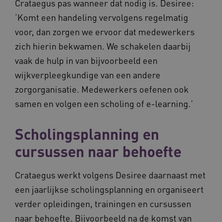
Crataegus pas wanneer dat nodig is. Desiree:
‘Komt een handeling vervolgens regelmatig
voor, dan zorgen we ervoor dat medewerkers
__Secure-ROLLOUT_TOKEN
.youtube.com
5 
zich hierin bekwamen. We schakelen daarbij
vaak de hulp in van bijvoorbeeld een
Google Privacy Policy
ARRAffinity
Microsoft Corporation
.waardigheidentrots.nl
wijkverpleegkundige van een andere
zorgorganisatie. Medewerkers oefenen ook
samen en volgen een scholing of e-learning.’
Scholingsplanning en
cursussen naar behoefte
CookieScriptConsent
CookieScript
www.waardigheidentrots.nl
Crataegus werkt volgens Desiree daarnaast met
een jaarlijkse scholingsplanning en organiseert
verder opleidingen, trainingen en cursussen
AWSALBCORS
Amazon.com Inc.
naar behoefte. Bijvoorbeeld na de komst van
m906.waardigheidentrots.nl