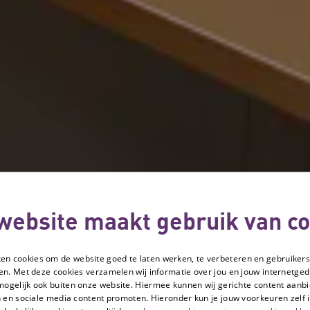
website maakt gebruik van co
ken cookies om de website goed te laten werken, te verbeteren en gebruikers
en. Met deze cookies verzamelen wij informatie over jou en jouw internetge
mogelijk ook buiten onze website. Hiermee kunnen wij gerichte content aanbi
 en sociale media content promoten. Hieronder kun je jouw voorkeuren zelf i