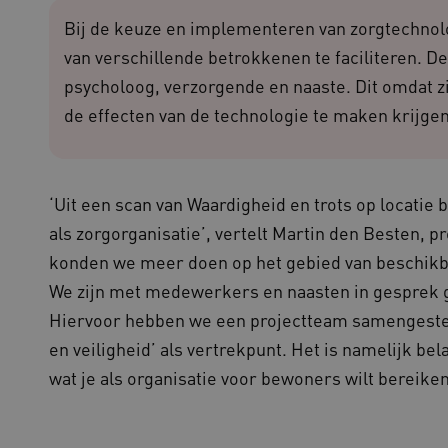
onderhoud voor operationele effic
Bij de keuze en implementeren van zorgtechnolo
N
.youtube.com
5 maanden 4
weken
cy
van verschillende betrokkenen te faciliteren. De
Sessie
Deze cookie wordt ingesteld door
Microsoft Corporation
psycholoog, verzorgende en naaste. Dit omdat z
het Windows Azure-cloudplatform
.waardigheidentrots.nl
taakverdeling om ervoor te zorg
de effecten van de technologie te maken krijgen
bezoekerspagina's tijdens elke b
server worden gerouteerd.
1 jaar
Deze cookie wordt gebruikt door
CookieScript
service om de cookievoorkeuren 
www.waardigheidentrots.nl
onthouden. De cookie-banner van
‘Uit een scan van Waardigheid en trots op locatie 
noodzakelijk om correct te werke
als zorgorganisatie’, vertelt Martin den Besten, 
1 week
Voor voortdurende plakkerighei
Amazon.com Inc.
CORS-use-cases na de Chromium
m906.waardigheidentrots.nl
konden we meer doen op het gebied van beschikb
plakkerigheidscookies voor elk 
gebaseerde plakkeringsfunctie
We zijn met medewerkers en naasten in gesprek 
(ALB).
Hiervoor hebben we een projectteam samengesteld
ATA
5 maanden 4
Deze cookie wordt gebruikt om 
YouTube
weken
gebruiker en privacykeuzes voor h
.youtube.com
op te slaan. Het registreert geg
en veiligheid’ als vertrekpunt. Het is namelijk bel
van de bezoeker met betrekking t
privacybeleid en instellingen, z
wat je als organisatie voor bewoners wilt bereiken
worden gerespecteerd in toekomst
Sessie
Bij het gebruik van Microsoft Azu
Microsoft Corporation
het inschakelen van load balanci
.waardigheidentrots.nl
ervoor dat verzoeken van één bez