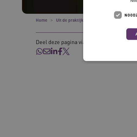
Noo
NOODZ
Home
Uit de praktijk
‘Betrek verschillende
Deel deze pagina via:
Deze functionele en technis
uw privacy.
Naam
UMB_SESSION
BCSessionID