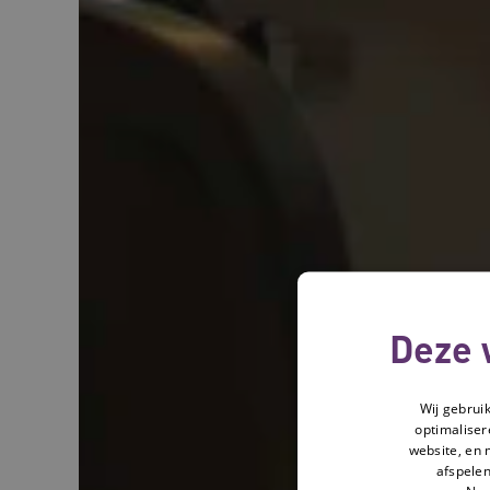
Deze 
Wij gebrui
optimaliser
website, en 
afspelen