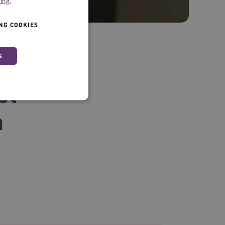
ing.
NG COOKIES
S
nde
et
n
 en maken geen inbreuk op
ebruikerssessies op de
kersinteracties worden
.
ruikerssessies te
n dat berichten worden
e gebruikerssessie