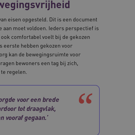
wegingsvrijheid
ter worden afgehandeld.
dsondersteuning met
-update, maken we extra
an eisen opgesteld. Dit is een document
van deze op duur
s genaamd AWSALBCORS
 aan moet voldoen. Ieders perspectief is
ook comfortabel voelt bij de gekozen
 als eerste hebben gekozen voor
 prestaties en
nzorg kan de bewegingsruimte voor
e website-gebruikers op te
varing te verbeteren. Het
ragen bewoners een tag bij zich,
t verzamelen van analytics
uikers omgaan met de
te regelen.
zorgde voor een brede
Universal Analytics - wat
rdoor tot draagvlak,
gemeen gebruikte
gedrag en voorkeuren bij
ordt gebruikt om unieke
ing te bieden.
lekeurig gegenereerd
n vooraf gegaan.’
 opgenomen in elk
rverkeer toe te wijzen om
kt om bezoekers-, sessie-
te laten verlopen. Met een
de analyserapporten van
welke server op dit
De gegenereerde