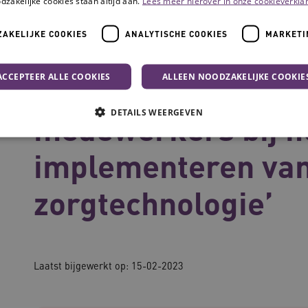
dzakelijke cookies staan altijd aan.
Lees meer hierover in onze cookieverklar
AKELIJKE COOKIES
ANALYTISCHE COOKIES
MARKETI
 medewerkers bij het implementeren van zorgtechnologie’
ACCEPTEER ALLE COOKIES
ALLEEN NOODZAKELIJKE COOKIE
‘Betrek verschille
DETAILS WEERGEVEN
medewerkers bij h
implementeren va
Noodzakelijke cookies
Analytische cookies
Marketing cookies
zorgtechnologie’
che cookies zorgen ervoor dat de website werkt. Deze cookies worden altijd geplaatst
Provider
/
Domein
Vervaldatum
Omschrijving
www.waardigheidentrots.nl
Sessie
Deze cookie wordt gebruikt om g
website te beheren, zodat gebrui
onthouden tijdens een surfsessie
Laatst bijgewerkt op:
15-02-2023
vilans.blueconic.net
1 jaar 1
Dit cookie wordt gebruikt om geb
maand
onderhouden en ervoor te zorge
verzonden naar de browser die d