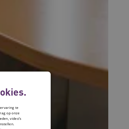
okies.
ervaring te
drag op onze
eden, video’s
nstellen.