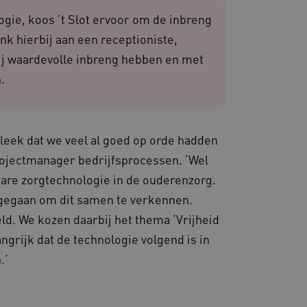
iëntie en prestaties.
gie, koos ’t Slot ervoor om de inbreng
nk hierbij aan een receptioniste,
 websites die draaien op
ij waardevolle inbreng hebben en met
. Het wordt gebruikt voor
en dat de verzoeken om
.
rowsesessie naar dezelfde
 de Cookie-Script.com-
van bezoekers te
 Cookie-Script.com is
bleek dat we veel al goed op orde hadden
n.
projectmanager bedrijfsprocessen. ‘Wel
dsondersteuning met
-update, maken we extra
are zorgtechnologie in de ouderenzorg.
van deze op duur
s genaamd AWSALBCORS
gegaan om dit samen te verkennen.
. We kozen daarbij het thema ‘Vrijheid
de toestemming van de
un interactie met de site
evens over de toestemming
angrijk dat de technologie volgend is in
ot verschillende
odat hun voorkeuren
.’
ige sessies.
re als hostingplatform en
ng, zorgt deze cookie
oekersbrowsersessie altijd