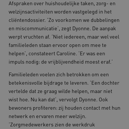
Afspraken over huishoudelijke taken, zorg- en
welzijnsactiviteiten worden vastgelegd in het
cliëntendossier. ‘Zo voorkomen we dubbelingen
en miscommunicatie‘, zegt Dyonne. De aanpak
werpt vruchten af. ‘Niet iedereen, maar wel veel
familieleden staan ervoor open om mee te
YSC
Sessie
Google LLC
helpen‘, constateert Caroline. ‘Er was een
.youtube.com
_ga_6B560G1Y8F
.waardigheidentrots.nl
1 jaar 1
maand
impuls nodig: de vrijblijvendheid moest eraf.‘
Familieleden voelen zich betrokken om een
VISITOR_INFO1_LIVE
5 maanden
Google LLC
_ga_NWZZME161M
.waardigheidentrots.nl
1 jaar 1
weken
betekenisvolle bijdrage te leveren. ‘Een dochter
.youtube.com
maand
vertelde dat ze graag wilde helpen, maar niet
wist hoe. Nu kan dat‘, vervolgt Dyonne. Ook
ga_session_duration
www.waardigheidentrots.nl
29 minute
bewoners profiteren: zij houden contact met hun
59 seconde
netwerk en ervaren meer welzijn.
‘Zorgmedewerkers zien de werkdruk