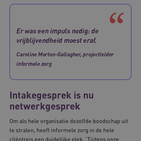
.waardigheidentrots.nl
Er was een impuls nodig: de
vrijblijvendheid moest eraf.
AWSALBCORS
Amazon.com Inc.
vilans.blueconic.net
Caroline Morton-Gallagher, projectleider
informele zorg
__Secure-YNID
.youtube.com
5 
Intakegesprek is nu
netwerkgesprek
FPLC
.waardigheidentrots.nl
Om als hele organisatie dezelfde boodschap uit
te stralen, heeft informele zorg in de hele
cliëntreis een duidelijke plek. ‘Tijdens onze