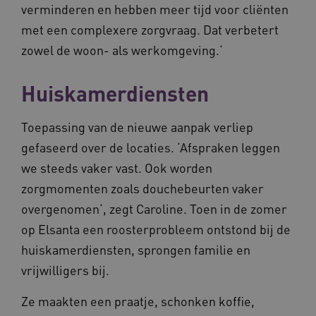
verminderen en hebben meer tijd voor cliënten
BCSessionID
m906.waardigheidentrots.nl
1 jaar 1
met een complexere zorgvraag. Dat verbetert
maand
_ga_G3VHK6CSBS
.waardigheidentrots.nl
1 jaar 1
zowel de woon- als werkomgeving.‘
maand
Huiskamerdiensten
Toepassing van de nieuwe aanpak verliep
gefaseerd over de locaties. ‘Afspraken leggen
BCSessionID
www.waardigheidentrots.nl
Sessie
we steeds vaker vast. Ook worden
zorgmomenten zoals douchebeurten vaker
overgenomen‘, zegt Caroline. Toen in de zomer
op Elsanta een roosterprobleem ontstond bij de
huiskamerdiensten, sprongen familie en
vrijwilligers bij.
Ze maakten een praatje, schonken koffie,