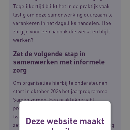
Tegelijkertijd blijkt het in de praktijk vaak
lastig om deze samenwerking duurzaam te
verankeren in het dagelijks handelen. Hoe
zorg je voor een aanpak die werkt en blijft
werken?
Zet de volgende stap in
samenwerken met informele
zorg
Om organisaties hierbij te ondersteunen
start in oktober 2026 het jaarprogramma
Samen zorgen. Een praktijkgericht
programma voor zorgorganisaties die in
twaalf maanden concrete stappen willen
Deze website maakt
zetten richting een sterkere samenwerking