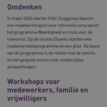
Omdenken
BCSessionID
vilans.blueconic.net
In maart 2024 startte ViVa! Zorggroep daarom
een maatwerktraject voor informele zorg vanuit
het programma Waardigheid en trots voor de
toekomst. Op de locatie Elsanta startten een
implementatieprogramma en een pilot. De basis
__Secure-ROLLOUT_TOKEN
.youtube.com
5 
van dit programma is de relatie met de familie
Google Privacy Policy
ARRAffinity
Microsoft Corporation
en het gesprek voeren over wederzijdse
.waardigheidentrots.nl
verwachtingen.
Workshops voor
medewerkers, familie en
vrijwilligers
CookieScriptConsent
CookieScript
www.waardigheidentrots.nl