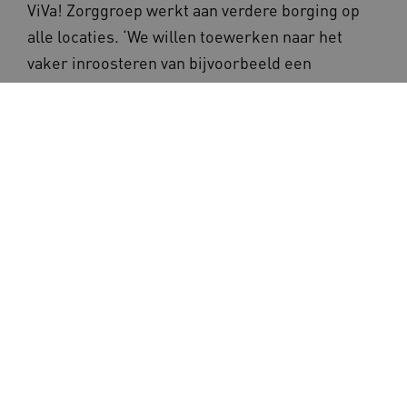
ViVa! Zorggroep werkt aan verdere borging op
alle locaties. ‘We willen toewerken naar het
vaker inroosteren van bijvoorbeeld een
huiskamerdienst en nadenken over de
gewenste verdeling tussen zorgprofessionals,
familie, het sociale netwerk en vrijwilligers in
2030‘, vertelt Marja. ‘Het is nu niet meer
vrijblijvend en het is ondenkbaar dat we
terugveren. We blijven goede voorbeelden delen
en doorontwikkelen. Zo wordt samenwerking
met informele zorg geen boodschap van
urgentie, maar van perspectief en
persoonsgerichte zorg.‘
Bron