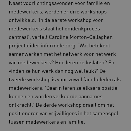
Naast voorlichtingsavonden voor familie en
medewerkers, werden er drie workshops
ontwikkeld. ‘In de eerste workshop voor
AWSALBCORS
Amazon.com Inc.
medewerkers staat het omdenkproces
m906.waardigheidentrots.nl
centraal‘, vertelt Caroline Morton-Gallagher,
projectleider informele zorg. ‘Wat betekent
samenwerken met het netwerk voor het werk
van medewerkers? Hoe leren ze loslaten? En
vinden ze hun werk dan nog wel leuk?‘ De
VISITOR_PRIVACY_METADATA
5 
YouTube
.youtube.com
tweede workshop is voor zowel familieleden als
medewerkers. ‘Daarin leren ze elkaars positie
kennen en worden verkeerde aannames
ontkracht.‘ De derde workshop draait om het
positioneren van vrijwilligers in het samenspel
tussen medewerkers en familie.
ARRAffinitySameSite
Microsoft Corporation