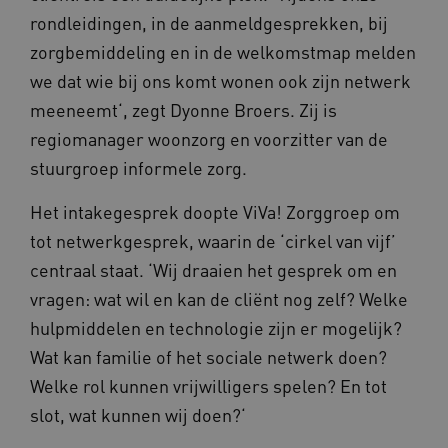
rondleidingen, in de aanmeldgesprekken, bij
zorgbemiddeling en in de welkomstmap melden
we dat wie bij ons komt wonen ook zijn netwerk
meeneemt‘, zegt Dyonne Broers. Zij is
regiomanager woonzorg en voorzitter van de
Naam
Provider
/
Domein
Vervaldat
stuurgroep informele zorg.
_ga
1 jaar 1
Google LLC
maand
.waardigheidentrots.nl
Het intakegesprek doopte ViVa! Zorggroep om
Naam
Provider
/
Domein
Vervaldat
tot netwerkgesprek, waarin de ‘cirkel van vijf’
FPID
1 jaar 1
Google
maand
.waardigheidentrots.nl
centraal staat. ‘Wij draaien het gesprek om en
vragen: wat wil en kan de cliënt nog zelf? Welke
hulpmiddelen en technologie zijn er mogelijk?
AWSALB
1 week
Amazon.com Inc.
Wat kan familie of het sociale netwerk doen?
m906.waardigheidentrots.nl
Welke rol kunnen vrijwilligers spelen? En tot
slot, wat kunnen wij doen?‘