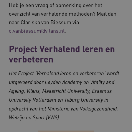
Heb je een vraag of opmerking over het
overzicht van verhalende methoden? Mail dan
BCSessionID
m906.waardigheidentrots.nl
1 jaar 1
maand
naar Clariska van Biessum via
_ga_G3VHK6CSBS
.waardigheidentrots.nl
1 jaar 1
maand
c.vanbiessum@vilans.nl
.
Project Verhalend leren en
verbeteren
Het Project ‘Verhalend leren en verbeteren’ wordt
BCSessionID
www.waardigheidentrots.nl
Sessie
uitgevoerd door Leyden Academy on Vitality and
Ageing, Vilans, Maastricht University, Erasmus
University Rotterdam en Tilburg University in
opdracht van het Ministerie van Volksgezondheid,
Welzijn en Sport (VWS).