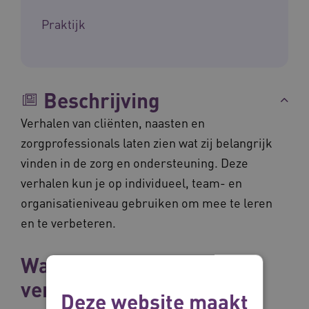
Praktijk
Beschrijving
Verhalen van cliënten, naasten en
zorgprofessionals laten zien wat zij belangrijk
vinden in de zorg en ondersteuning. Deze
verhalen kun je op individueel, team- en
organisatieniveau gebruiken om mee te leren
en te verbeteren.
Wat is verhalend leren en
verbeteren?
Deze website maakt