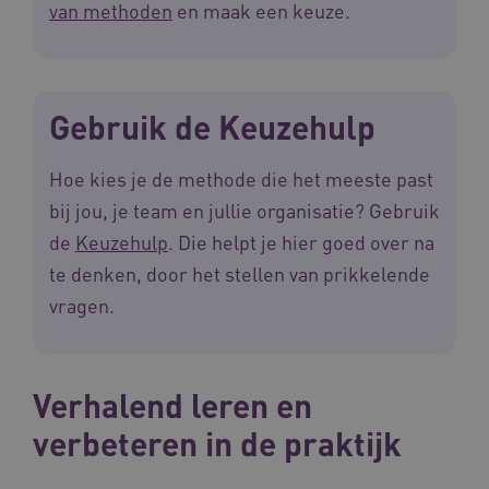
van methoden
en maak een keuze.
ARRAffinitySameSite
Microsoft Corporation
.waardigheidentrots.nl
Gebruik de Keuzehulp
AWSALBCORS
Amazon.com Inc.
Hoe kies je de methode die het meeste past
vilans.blueconic.net
bij jou, je team en jullie organisatie? Gebruik
de
Keuzehulp
. Die helpt je hier goed over na
te denken, door het stellen van prikkelende
vragen.
__Secure-YNID
.youtube.com
5 
FPLC
.waardigheidentrots.nl
Verhalend leren en
verbeteren in de praktijk