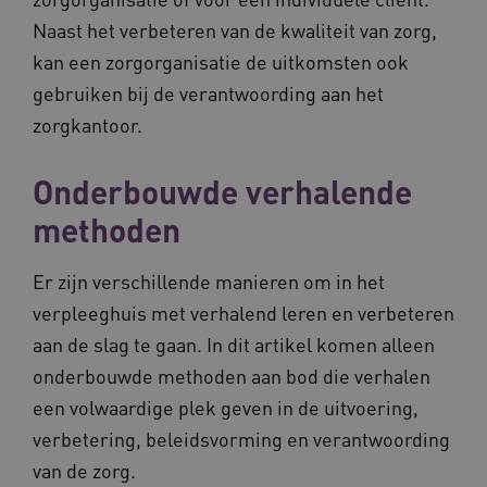
Naast het verbeteren van de kwaliteit van zorg,
kan een zorgorganisatie de uitkomsten ook
BCSessionID
vilans.blueconic.net
gebruiken bij de verantwoording aan het
zorgkantoor.
Onderbouwde verhalende
methoden
__Secure-ROLLOUT_TOKEN
.youtube.com
5 
Google Privacy Policy
Er zijn verschillende manieren om in het
ARRAffinity
Microsoft Corporation
.waardigheidentrots.nl
verpleeghuis met verhalend leren en verbeteren
aan de slag te gaan. In dit artikel komen alleen
onderbouwde methoden aan bod die verhalen
een volwaardige plek geven in de uitvoering,
verbetering, beleidsvorming en verantwoording
van de zorg.
CookieScriptConsent
CookieScript
www.waardigheidentrots.nl