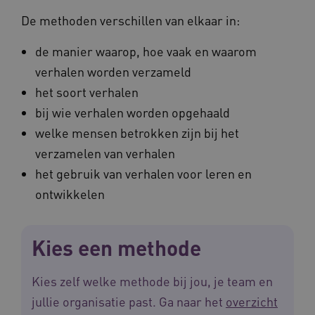
De methoden verschillen van elkaar in:
de manier waarop, hoe vaak en waarom
verhalen worden verzameld
AWSALBCORS
Amazon.com Inc.
m906.waardigheidentrots.nl
het soort verhalen
bij wie verhalen worden opgehaald
welke mensen betrokken zijn bij het
verzamelen van verhalen
het gebruik van verhalen voor leren en
VISITOR_PRIVACY_METADATA
5 
YouTube
ontwikkelen
.youtube.com
Kies een methode
Kies zelf welke methode bij jou, je team en
jullie organisatie past. Ga naar het
overzicht