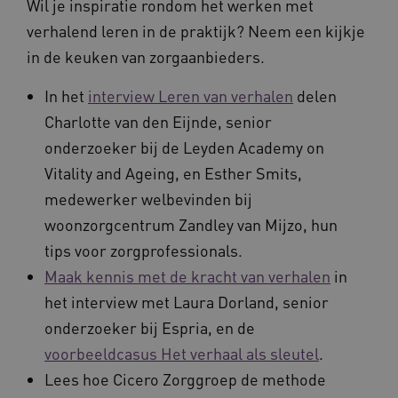
Wil je inspiratie rondom het werken met
verhalend leren in de praktijk? Neem een kijkje
in de keuken van zorgaanbieders.
In het
interview Leren van verhalen
delen
Charlotte van den Eijnde, senior
onderzoeker bij de Leyden Academy on
Naam
Provider
/
Domein
Vervaldat
Vitality and Ageing, en Esther Smits,
_ga
1 jaar 1
Google LLC
medewerker welbevinden bij
maand
.waardigheidentrots.nl
Naam
Provider
/
Domein
Vervaldat
woonzorgcentrum Zandley van Mijzo, hun
FPID
1 jaar 1
Google
maand
.waardigheidentrots.nl
tips voor zorgprofessionals.
Maak kennis met de kracht van verhalen
in
het interview met Laura Dorland, senior
onderzoeker bij Espria, en de
AWSALB
1 week
Amazon.com Inc.
m906.waardigheidentrots.nl
voorbeeldcasus Het verhaal als sleutel
.
Lees hoe Cicero Zorggroep de methode