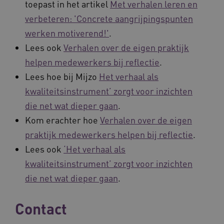
toepast in het artikel
Met verhalen leren en
verbeteren: 'Concrete aangrijpingspunten
werken motiverend!'
.
Lees ook
Verhalen over de eigen praktijk
helpen medewerkers bij reflectie
.
Lees hoe bij Mijzo
Het verhaal als
kwaliteitsinstrument’ zorgt voor inzichten
YSC
Sessie
Google LLC
.youtube.com
die net wat dieper gaan
.
_ga_6B560G1Y8F
.waardigheidentrots.nl
1 jaar 1
maand
Kom erachter hoe
Verhalen over de eigen
praktijk medewerkers helpen bij reflectie
.
VISITOR_INFO1_LIVE
5 maanden
Google LLC
Lees ook
‘Het verhaal als
_ga_NWZZME161M
.waardigheidentrots.nl
1 jaar 1
weken
.youtube.com
maand
kwaliteitsinstrument’ zorgt voor inzichten
die net wat dieper gaan
.
ga_session_duration
www.waardigheidentrots.nl
29 minute
59 seconde
Contact