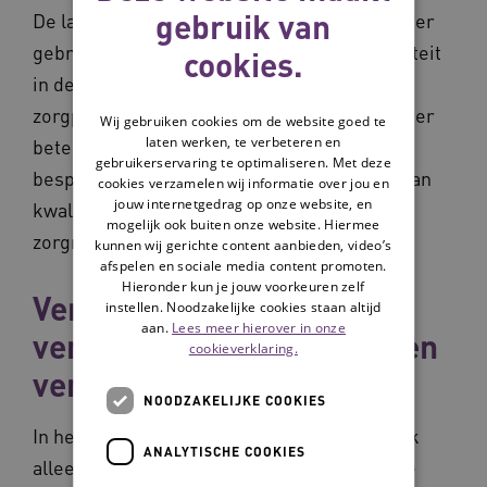
gebruik van
De laatste jaren worden verhalen steeds vaker
gebruikt voor leren en verbeteren van kwaliteit
cookies.
in de zorg. Waar zijn cliënten, naasten en
zorgprofessionals tevreden over en wat kan er
Wij gebruiken cookies om de website goed te
laten werken, te verbeteren en
beter? Deze verhalen worden vastgelegd,
gebruikerservaring te optimaliseren. Met deze
besproken en ingezet voor het verbeteren van
cookies verzamelen wij informatie over jou en
jouw internetgedrag op onze website, en
kwaliteit van leven, van zorg en van de
mogelijk ook buiten onze website. Hiermee
zorgrelatie.
kunnen wij gerichte content aanbieden, video’s
afspelen en sociale media content promoten.
Hieronder kun je jouw voorkeuren zelf
Verhalen inzetten voor
instellen. Noodzakelijke cookies staan altijd
aan.
Lees meer hierover in onze
verbeteren van kwaliteit en
cookieverklaring.
verantwoording
NOODZAKELIJKE COOKIES
In het verleden gebruikten organisaties vaak
ANALYTISCHE COOKIES
alleen kwantitatieve methoden om inzicht te