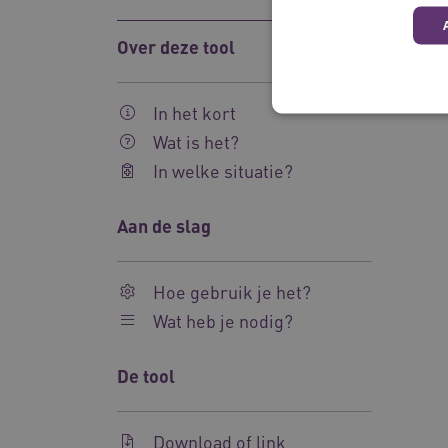
Over deze tool
In het kort
Wat is het?
In welke situatie?
Deze functionele en technis
uw privacy.
Aan de slag
Naam
UMB_SESSION
Hoe gebruik je het?
Wat heb je nodig?
BCSessionID
De tool
__Secure-ROLLOUT_TOKE
Google Privacy Poli
ARRAffinity
Download of link