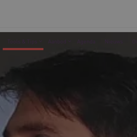
Tools & Tips
Aanbod
Agenda
Nieuws
O