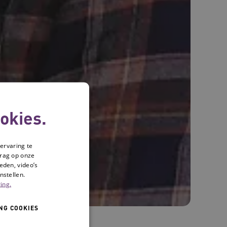
okies.
ervaring te
drag op onze
eden, video’s
nstellen.
ing.
NG COOKIES