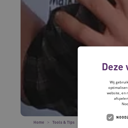
Deze 
Wij gebrui
optimaliser
website, en 
afspelen
Noo
NOODZ
Home
Tools & Tips
Tools
De toekomst in