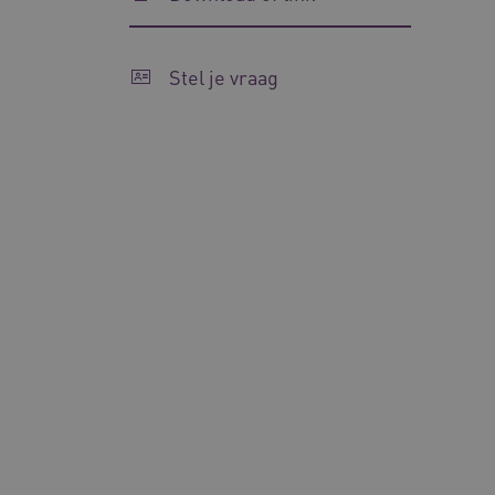
Stel je vraag
CookieScriptConsent
AWSALBCORS
VISITOR_PRIVACY_METAD
ARRAffinitySameSite
AWSALBCORS